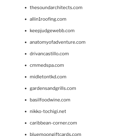
thesoundarchitects.com
allin1roofing.com
keepjudgewebb.com
anatomyofadventure.com
drivancastillo.com
cmmedspa.com
midletontkd.com
gardensandgrills.com
basilfoodwine.com
nikko-tochigi.net
caribbean-corner.com
bluemoongiftcards.com