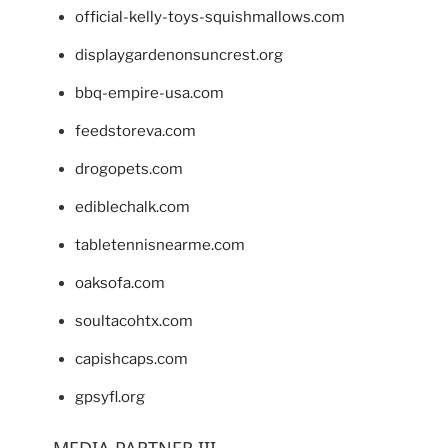
official-kelly-toys-squishmallows.com
displaygardenonsuncrest.org
bbq-empire-usa.com
feedstoreva.com
drogopets.com
ediblechalk.com
tabletennisnearme.com
oaksofa.com
soultacohtx.com
capishcaps.com
gpsyfl.org
MEDIA PARTNER III