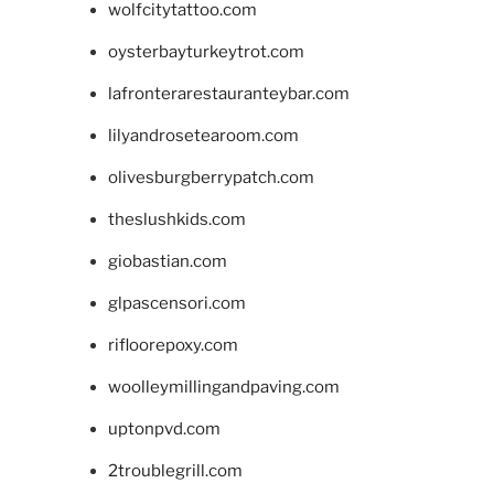
wolfcitytattoo.com
oysterbayturkeytrot.com
lafronterarestauranteybar.com
lilyandrosetearoom.com
olivesburgberrypatch.com
theslushkids.com
giobastian.com
glpascensori.com
rifloorepoxy.com
woolleymillingandpaving.com
uptonpvd.com
2troublegrill.com