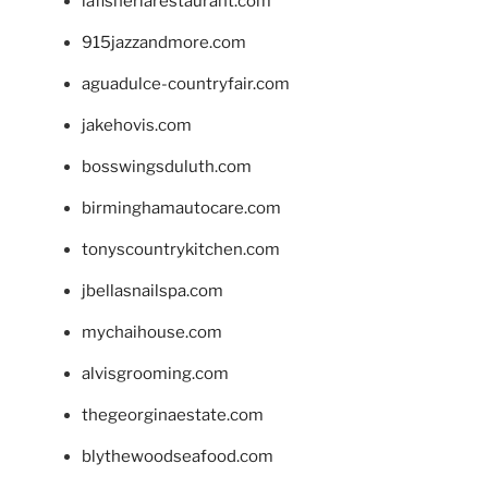
lafisheriarestaurant.com
915jazzandmore.com
aguadulce-countryfair.com
jakehovis.com
bosswingsduluth.com
birminghamautocare.com
tonyscountrykitchen.com
jbellasnailspa.com
mychaihouse.com
alvisgrooming.com
thegeorginaestate.com
blythewoodseafood.com