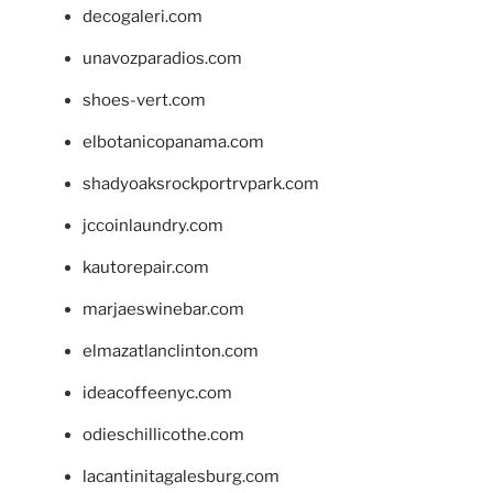
decogaleri.com
unavozparadios.com
shoes-vert.com
elbotanicopanama.com
shadyoaksrockportrvpark.com
jccoinlaundry.com
kautorepair.com
marjaeswinebar.com
elmazatlanclinton.com
ideacoffeenyc.com
odieschillicothe.com
lacantinitagalesburg.com