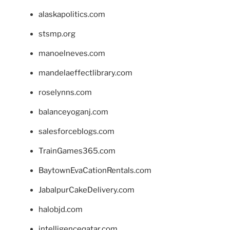
alaskapolitics.com
stsmp.org
manoelneves.com
mandelaeffectlibrary.com
roselynns.com
balanceyoganj.com
salesforceblogs.com
TrainGames365.com
BaytownEvaCationRentals.com
JabalpurCakeDelivery.com
halobjd.com
intelligenceqatar.com