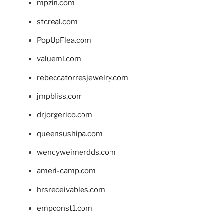
mpzin.com
stcreal.com
PopUpFlea.com
valueml.com
rebeccatorresjewelry.com
jmpbliss.com
drjorgerico.com
queensushipa.com
wendyweimerdds.com
ameri-camp.com
hrsreceivables.com
empconst1.com