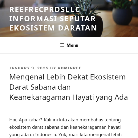
Skip
REEFRECPRDSLLC –
to
INFORMASI SEPUTAR
content
EKOSISTEM DARATAN
Menu
POSTED
JANUARY 9, 2025
BY
ADMINREE
ON
Mengenal Lebih Dekat Ekosistem
Darat Sabana dan
Keanekaragaman Hayati yang Ada
Hai, Apa kabar? Kali ini kita akan membahas tentang
ekosistem darat sabana dan keanekaragaman hayati
yang ada di Indonesia. Yuk, mari kita mengenal lebih