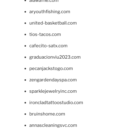
alawaffle.com
aryouthfishing.com
united-basketball.com
tios-tacos.com
cafecito-satx.com
graduacionviu2023.com
pecanjackstogo.com
zengardendayspa.com
sparklejewelryinc.com
ironcladtattoostudio.com
bruinshome.com
annascleaningsvc.com