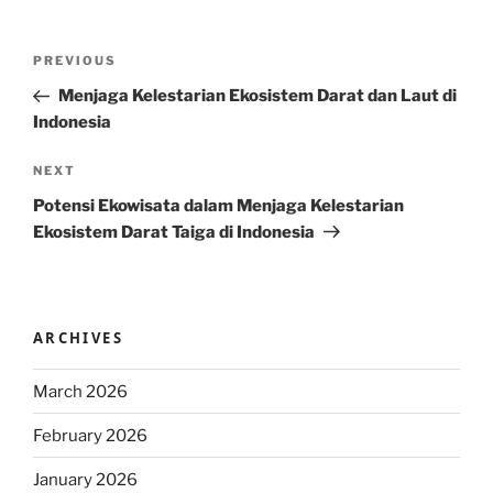
Post
Previous
PREVIOUS
navigation
Post
Menjaga Kelestarian Ekosistem Darat dan Laut di
Indonesia
Next
NEXT
Post
Potensi Ekowisata dalam Menjaga Kelestarian
Ekosistem Darat Taiga di Indonesia
ARCHIVES
March 2026
February 2026
January 2026