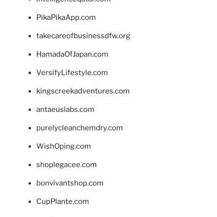
PikaPikaApp.com
takecareofbusinessdfw.org
HamadaOfJapan.com
VersifyLifestyle.com
kingscreekadventures.com
antaeuslabs.com
purelycleanchemdry.com
WishOping.com
shoplegacee.com
bonvivantshop.com
CupPlante.com