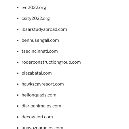
ivd2022.org
csity2022.org
ibsarstudyabroad.com
bennusehgall.com
tsecincinnati.com
roderconstructiongroup.com
plazabatai.com
hawkscayresort.com
hellonquads.com
diarioanimales.com
decogaleri.com
unavozparadios.com