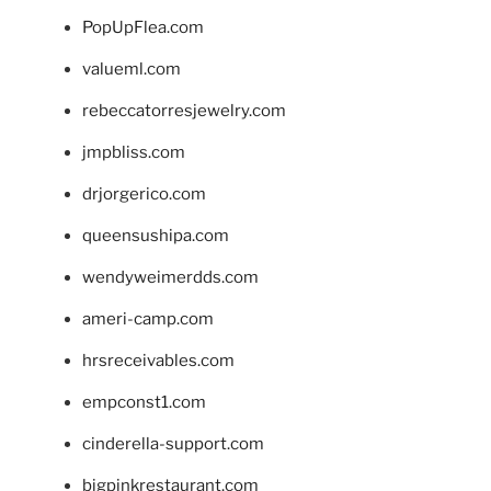
PopUpFlea.com
valueml.com
rebeccatorresjewelry.com
jmpbliss.com
drjorgerico.com
queensushipa.com
wendyweimerdds.com
ameri-camp.com
hrsreceivables.com
empconst1.com
cinderella-support.com
bigpinkrestaurant.com