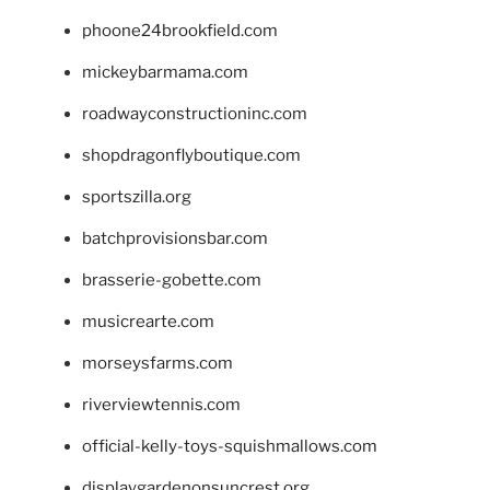
phoone24brookfield.com
mickeybarmama.com
roadwayconstructioninc.com
shopdragonflyboutique.com
sportszilla.org
batchprovisionsbar.com
brasserie-gobette.com
musicrearte.com
morseysfarms.com
riverviewtennis.com
official-kelly-toys-squishmallows.com
displaygardenonsuncrest.org