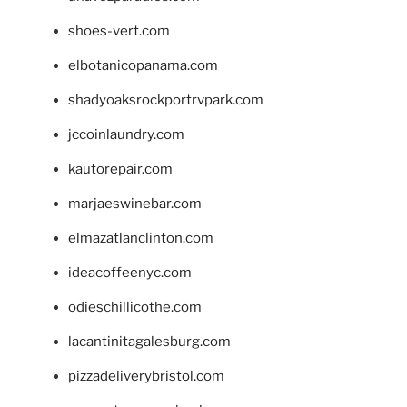
shoes-vert.com
elbotanicopanama.com
shadyoaksrockportrvpark.com
jccoinlaundry.com
kautorepair.com
marjaeswinebar.com
elmazatlanclinton.com
ideacoffeenyc.com
odieschillicothe.com
lacantinitagalesburg.com
pizzadeliverybristol.com