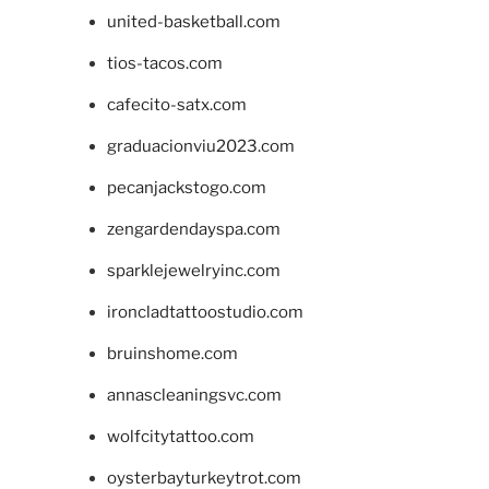
united-basketball.com
tios-tacos.com
cafecito-satx.com
graduacionviu2023.com
pecanjackstogo.com
zengardendayspa.com
sparklejewelryinc.com
ironcladtattoostudio.com
bruinshome.com
annascleaningsvc.com
wolfcitytattoo.com
oysterbayturkeytrot.com