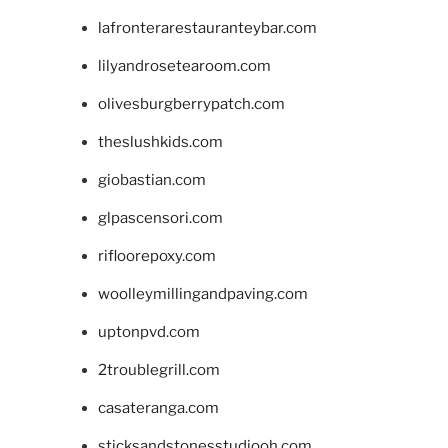
lafronterarestauranteybar.com
lilyandrosetearoom.com
olivesburgberrypatch.com
theslushkids.com
giobastian.com
glpascensori.com
rifloorepoxy.com
woolleymillingandpaving.com
uptonpvd.com
2troublegrill.com
casateranga.com
sticksandstonesstudiooh.com