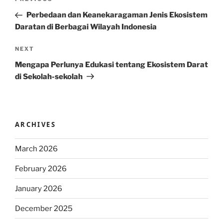
Previous
navigation
Post
Perbedaan dan Keanekaragaman Jenis Ekosistem
Daratan di Berbagai Wilayah Indonesia
Next
NEXT
Post
Mengapa Perlunya Edukasi tentang Ekosistem Darat
di Sekolah-sekolah
ARCHIVES
March 2026
February 2026
January 2026
December 2025