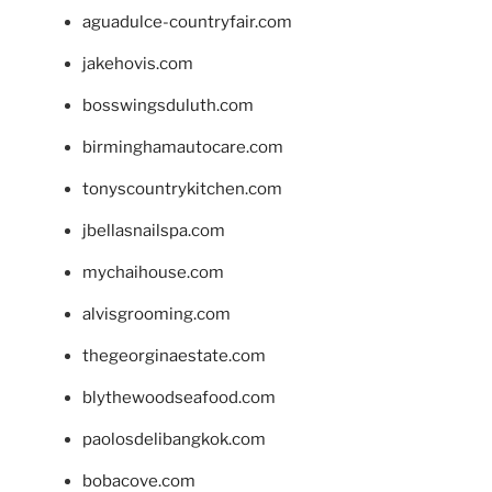
aguadulce-countryfair.com
jakehovis.com
bosswingsduluth.com
birminghamautocare.com
tonyscountrykitchen.com
jbellasnailspa.com
mychaihouse.com
alvisgrooming.com
thegeorginaestate.com
blythewoodseafood.com
paolosdelibangkok.com
bobacove.com