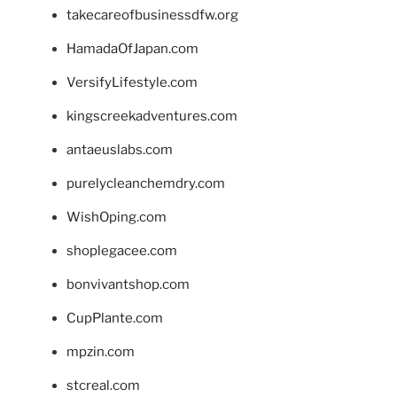
takecareofbusinessdfw.org
HamadaOfJapan.com
VersifyLifestyle.com
kingscreekadventures.com
antaeuslabs.com
purelycleanchemdry.com
WishOping.com
shoplegacee.com
bonvivantshop.com
CupPlante.com
mpzin.com
stcreal.com