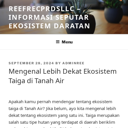
Skip
REEFRECPRDSLLC –
to
INFORMASI SEPUTAR
content
EKOSISTEM DARATAN
Menu
POSTED
SEPTEMBER 28, 2024
BY
ADMINREE
ON
Mengenal Lebih Dekat Ekosistem
Taiga di Tanah Air
Apakah kamu pernah mendengar tentang ekosistem
taiga di Tanah Air? Jika belum, ayo kita mengenal lebih
dekat tentang ekosistem yang satu ini. Taiga merupakan
salah satu tipe hutan yang terdapat di daerah beriklim