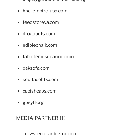
bbq-empire-usa.com
feedstoreva.com
drogopets.com
ediblechalk.com
tabletennisnearme.com
oaksofa.com
soultacohtx.com
capishcaps.com
gpsyfl.org
MEDIA PARTNER III
vwrepairarlington.com