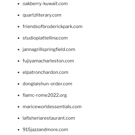
oakberry-kuwait.com
quartzliterary.com
friendsofbroderickpark.com
studiopiattellina.com
jannagrillspringfield.com
fujiyamacharleston.com
elpatronchardon.com
donglaishun-order.com
fiamc-rome2022.org
mariceworldessentials.com
lafisheriarestaurant.com
915jazzandmore.com