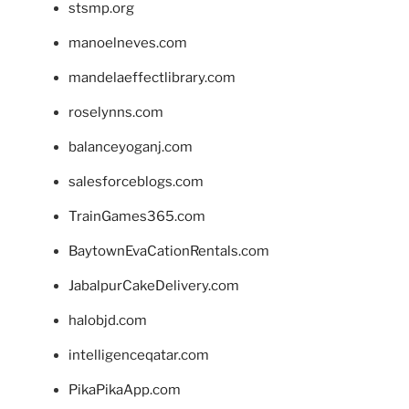
stsmp.org
manoelneves.com
mandelaeffectlibrary.com
roselynns.com
balanceyoganj.com
salesforceblogs.com
TrainGames365.com
BaytownEvaCationRentals.com
JabalpurCakeDelivery.com
halobjd.com
intelligenceqatar.com
PikaPikaApp.com