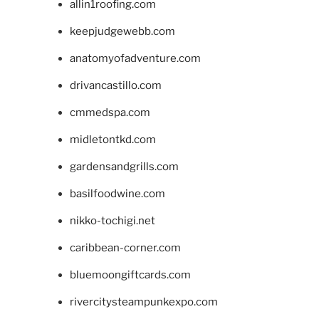
allin1roofing.com
keepjudgewebb.com
anatomyofadventure.com
drivancastillo.com
cmmedspa.com
midletontkd.com
gardensandgrills.com
basilfoodwine.com
nikko-tochigi.net
caribbean-corner.com
bluemoongiftcards.com
rivercitysteampunkexpo.com