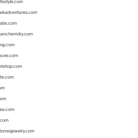
ifestyle.com
eekadventures.com
labs.com
leanchemdry.com
ing.com
acee.com
ntshop.com
te.com
om
com
ea.com
.com
torresjewelry.com