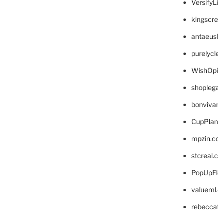
VersifyL
kingscr
antaeus
purelyc
WishOp
shopleg
bonviva
CupPlan
mpzin.c
stcreal.
PopUpFl
valueml
rebecca