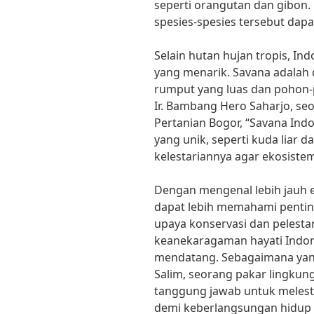
seperti orangutan dan gibon. 
spesies-spesies tersebut dap
Selain hutan hujan tropis, In
yang menarik. Savana adalah 
rumput yang luas dan pohon-p
Ir. Bambang Hero Saharjo, seora
Pertanian Bogor, “Savana Ind
yang unik, seperti kuda liar 
kelestariannya agar ekosistem
Dengan mengenal lebih jauh e
dapat lebih memahami penting
upaya konservasi dan pelesta
keanekaragaman hayati Indon
mendatang. Sebagaimana yang 
Salim, seorang pakar lingkun
tanggung jawab untuk melest
demi keberlangsungan hidup m