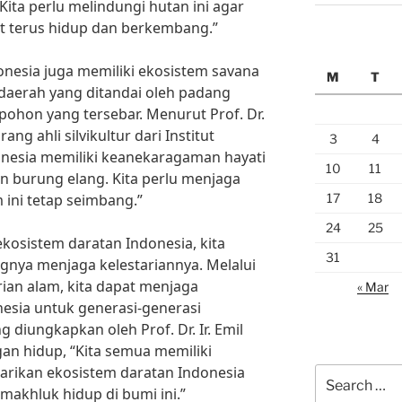
Kita perlu melindungi hutan ini agar
at terus hidup dan berkembang.”
donesia juga memiliki ekosistem savana
M
T
daerah yang ditandai oleh padang
ohon yang tersebar. Menurut Prof. Dr.
ng ahli silvikultur dari Institut
3
4
onesia memiliki keanekaragaman hayati
10
11
dan burung elang. Kita perlu menjaga
17
18
 ini tetap seimbang.”
24
25
kosistem daratan Indonesia, kita
31
nya menjaga kelestariannya. Melalui
rian alam, kita dapat menjaga
« Mar
esia untuk generasi-generasi
diungkapkan oleh Prof. Dr. Ir. Emil
gan hidup, “Kita semua memiliki
arikan ekosistem daratan Indonesia
Search
akhluk hidup di bumi ini.”
for: