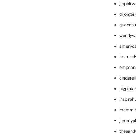
jmpblis
drjorger
queensu
wendyw
ameri-
hrsrece
empcon
cinderel
bigpinkr
inspireh
memming
jeremyp
thesand