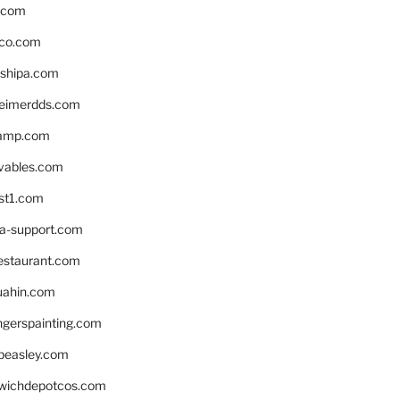
s.com
ico.com
shipa.com
eimerdds.com
camp.com
ivables.com
st1.com
la-support.com
estaurant.com
uahin.com
erspainting.com
beasley.com
wichdepotcos.com