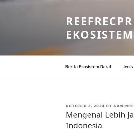
Skip
to
REEFRECPR
content
EKOSISTEM
Berita Ekosistem Darat
Jenis
POSTED
OCTOBER 3, 2024
BY
ADMINRE
ON
Mengenal Lebih Ja
Indonesia