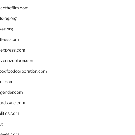
edthefilm.com
ds-bg.org
ves.org
tees.com
rsexpress.com
venezuelaen.com
oodfoodcorporation.com
nnt.com
gender.com
ardssale.com
litics.com
rg
neves.com