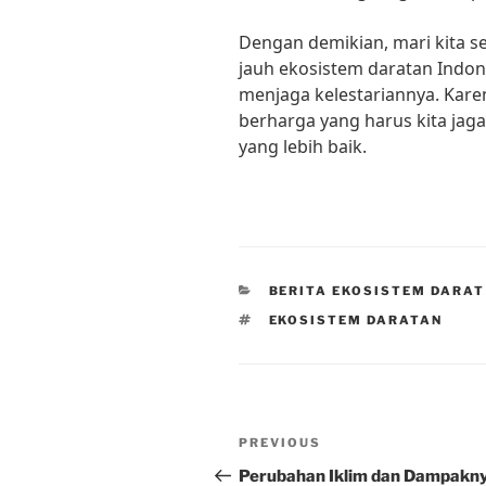
Dengan demikian, mari kita 
jauh ekosistem daratan Indon
menjaga kelestariannya. Kare
berharga yang harus kita jag
yang lebih baik.
CATEGORIES
BERITA EKOSISTEM DARAT
TAGS
EKOSISTEM DARATAN
Post
Previous
PREVIOUS
navigation
Post
Perubahan Iklim dan Dampakn