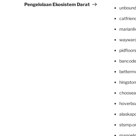
Pengelolaan Ekosistem Darat
unbound
catfrien
marianli
wayward
pidfloo
bancode
betterm
hingsto
choosea
hoverbo
alaskapo
stsmp.o
manoel