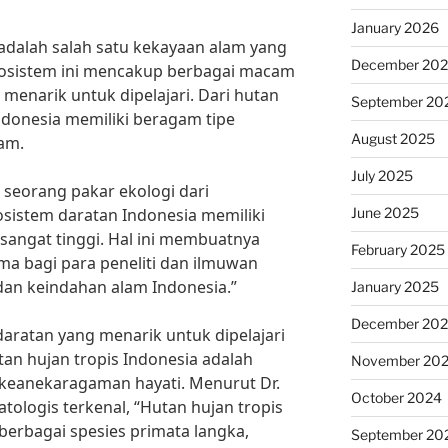
January 2026
adalah salah satu kekayaan alam yang
December 20
 Ekosistem ini mencakup berbagai macam
 menarik untuk dipelajari. Dari hutan
September 20
ndonesia memiliki beragam tipe
August 2025
am.
July 2025
, seorang pakar ekologi dari
June 2025
osistem daratan Indonesia memiliki
angat tinggi. Hal ini membuatnya
February 2025
ma bagi para peneliti dan ilmuwan
dan keindahan alam Indonesia.”
January 2025
December 20
daratan yang menarik untuk dipelajari
tan hujan tropis Indonesia adalah
November 20
 keanekaragaman hayati. Menurut Dr.
October 2024
atologis terkenal, “Hutan hujan tropis
berbagai spesies primata langka,
September 20