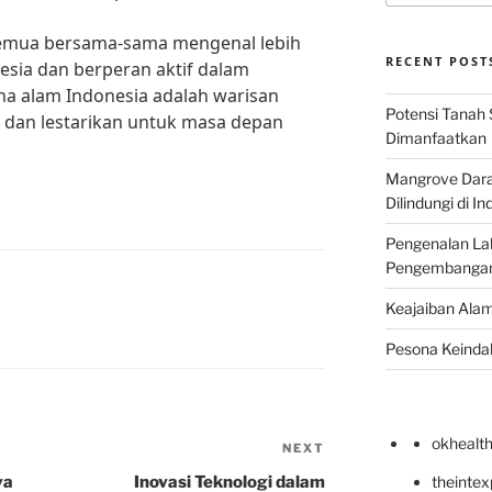
semua bersama-sama mengenal lebih
RECENT POST
esia dan berperan aktif dalam
na alam Indonesia adalah warisan
Potensi Tanah 
a dan lestarikan untuk masa depan
Dimanfaatkan
Mangrove Darat
Dilindungi di I
Pengenalan La
Pengembangan 
Keajaiban Alam
Pesona Keindah
okhealt
NEXT
Next
Post
ya
Inovasi Teknologi dalam
theinte