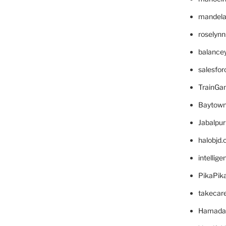
mandelae
roselyn
balance
salesfo
TrainG
Baytown
Jabalpu
halobjd
intellig
PikaPik
takecar
Hamada