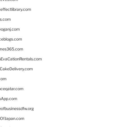
ffectlibrary.com
ns.com
yoganj.com
rceblogs.com
ames365.com
EvaCationRentals.com
rCakeDelivery.com
.com
enceqatar.com
aApp.com
eofbusinessdfw.org
OfJapan.com