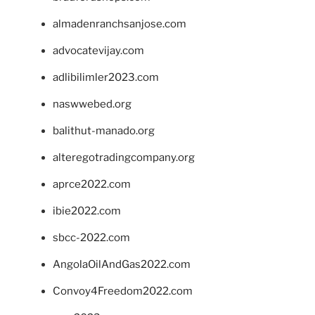
almadenranchsanjose.com
advocatevijay.com
adlibilimler2023.com
naswwebed.org
balithut-manado.org
alteregotradingcompany.org
aprce2022.com
ibie2022.com
sbcc-2022.com
AngolaOilAndGas2022.com
Convoy4Freedom2022.com