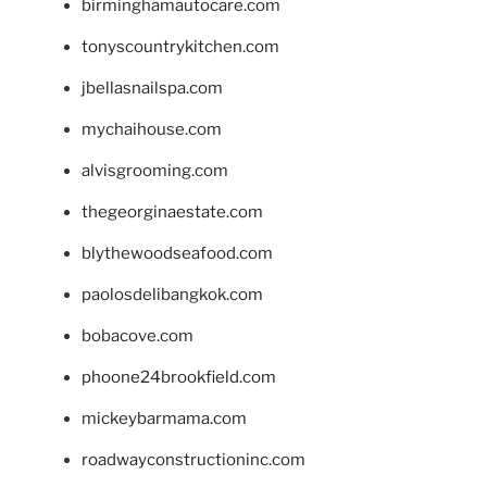
birminghamautocare.com
tonyscountrykitchen.com
jbellasnailspa.com
mychaihouse.com
alvisgrooming.com
thegeorginaestate.com
blythewoodseafood.com
paolosdelibangkok.com
bobacove.com
phoone24brookfield.com
mickeybarmama.com
roadwayconstructioninc.com