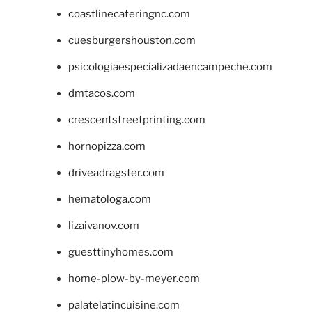
coastlinecateringnc.com
cuesburgershouston.com
psicologiaespecializadaencampeche.com
dmtacos.com
crescentstreetprinting.com
hornopizza.com
driveadragster.com
hematologa.com
lizaivanov.com
guesttinyhomes.com
home-plow-by-meyer.com
palatelatincuisine.com