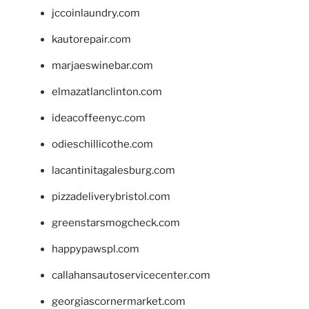
jccoinlaundry.com
kautorepair.com
marjaeswinebar.com
elmazatlanclinton.com
ideacoffeenyc.com
odieschillicothe.com
lacantinitagalesburg.com
pizzadeliverybristol.com
greenstarsmogcheck.com
happypawspl.com
callahansautoservicecenter.com
georgiascornermarket.com