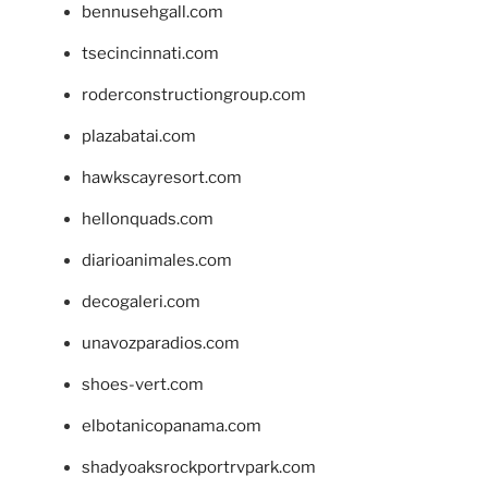
bennusehgall.com
tsecincinnati.com
roderconstructiongroup.com
plazabatai.com
hawkscayresort.com
hellonquads.com
diarioanimales.com
decogaleri.com
unavozparadios.com
shoes-vert.com
elbotanicopanama.com
shadyoaksrockportrvpark.com