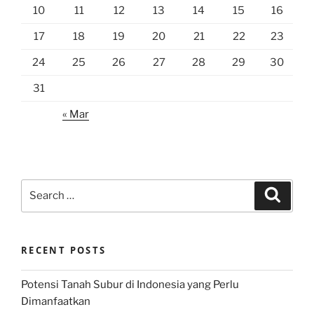
10
11
12
13
14
15
16
17
18
19
20
21
22
23
24
25
26
27
28
29
30
31
« Mar
Search
Search
for:
RECENT POSTS
Potensi Tanah Subur di Indonesia yang Perlu
Dimanfaatkan