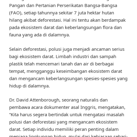
Pangan dan Pertanian Perserikatan Bangsa-Bangsa
(FAO), setiap tahunnya sekitar 7 juta hektar hutan
hilang akibat deforestasi. Hal ini tentu akan berdampak
pada ekosistem darat dan keberlangsungan flora dan
fauna yang ada di dalamnya.
Selain deforestasi, polusi juga menjadi ancaman serius
bagi ekosistem darat. Limbah industri dan sampah
plastik telah mencemari tanah dan air di berbagai
tempat, mengganggu keseimbangan ekosistem darat
dan mengancam keberlangsungan spesies-spesies yang
hidup di dalamnya.
Dr. David Attenborough, seorang naturalis dan
pembawa acara dokumenter asal Inggris, mengatakan,
“Kita harus segera bertindak untuk mengatasi masalah
polusi dan deforestasi yang mengancam ekosistem
darat. Setiap individu memiliki peran penting dalam
menjaga lingkungan hidup, mulai dari kebiasaan sehari-