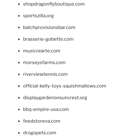
shopdragonflyboutique.com
sportszilla.org
batchprovisionsbar.com
brasserie-gobette.com
musicrearte.com
morseysfarms.com
riverviewtennis.com
official-kelly-toys-squishmallows.com
displaygardenonsuncrest.org
bbq-empire-usa.com
feedstoreva.com
drogopets.com