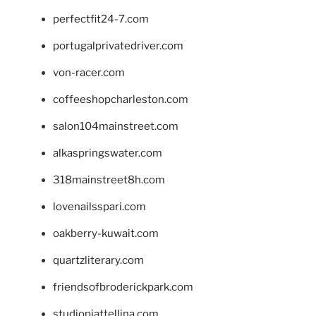
perfectfit24-7.com
portugalprivatedriver.com
von-racer.com
coffeeshopcharleston.com
salon104mainstreet.com
alkaspringswater.com
318mainstreet8h.com
lovenailsspari.com
oakberry-kuwait.com
quartzliterary.com
friendsofbroderickpark.com
studiopiattellina.com