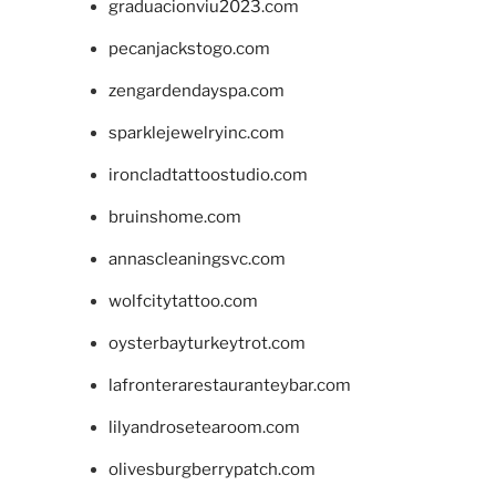
graduacionviu2023.com
pecanjackstogo.com
zengardendayspa.com
sparklejewelryinc.com
ironcladtattoostudio.com
bruinshome.com
annascleaningsvc.com
wolfcitytattoo.com
oysterbayturkeytrot.com
lafronterarestauranteybar.com
lilyandrosetearoom.com
olivesburgberrypatch.com