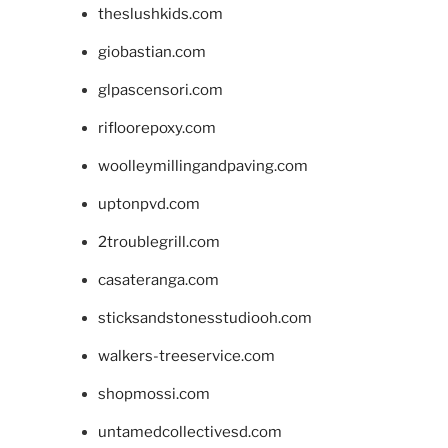
theslushkids.com
giobastian.com
glpascensori.com
rifloorepoxy.com
woolleymillingandpaving.com
uptonpvd.com
2troublegrill.com
casateranga.com
sticksandstonesstudiooh.com
walkers-treeservice.com
shopmossi.com
untamedcollectivesd.com