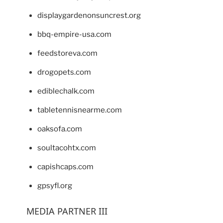
displaygardenonsuncrest.org
bbq-empire-usa.com
feedstoreva.com
drogopets.com
ediblechalk.com
tabletennisnearme.com
oaksofa.com
soultacohtx.com
capishcaps.com
gpsyfl.org
MEDIA PARTNER III