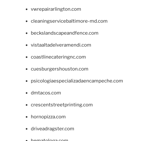
vwrepairarlington.com
cleaningservicebaltimore-md.com
beckslandscapeandfence.com
vistaaltadelveramendi.com
coastlinecateringnc.com
cuesburgershouston.com
psicologiaespecializadaencampeche.com
dmtacos.com
crescentstreetprinting.com
hornopizza.com
driveadragster.com
hematologa.com