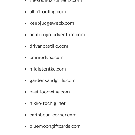
thesoundarchitects.com
allin1roofing.com
keepjudgewebb.com
anatomyofadventure.com
drivancastillo.com
cmmedspa.com
midletontkd.com
gardensandgrills.com
basilfoodwine.com
nikko-tochigi.net
caribbean-corner.com
bluemoongiftcards.com