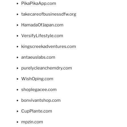
PikaPikaApp.com
takecareofbusinessdfw.org
HamadaOfJapan.com
VersifyLifestyle.com
kingscreekadventures.com
antaeuslabs.com
purelycleanchemdry.com
WishOping.com
shoplegacee.com
bonvivantshop.com
CupPlante.com
mpzin.com