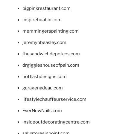
bigpinkrestaurant.com
inspirehuahin.com
memmingerspainting.com
jeremypbeasley.com
thesandwichdepotcos.com
drgiggleshouseofpain.com
hotflashdesigns.com
garagenadeau.com
lifestylechauffeurservice.com
EverNewNails.com
insideoutdecoratingcentre.com
salvatoresinpoint.com