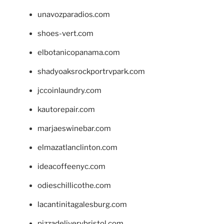
unavozparadios.com
shoes-vert.com
elbotanicopanama.com
shadyoaksrockportrvpark.com
jccoinlaundry.com
kautorepair.com
marjaeswinebar.com
elmazatlanclinton.com
ideacoffeenyc.com
odieschillicothe.com
lacantinitagalesburg.com
pizzadeliverybristol.com