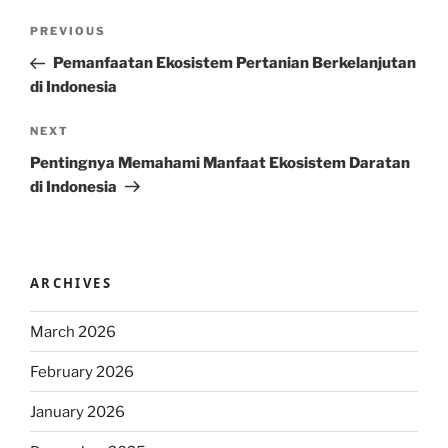
Post
Previous
PREVIOUS
navigation
Post
Pemanfaatan Ekosistem Pertanian Berkelanjutan
di Indonesia
Next
NEXT
Post
Pentingnya Memahami Manfaat Ekosistem Daratan
di Indonesia
ARCHIVES
March 2026
February 2026
January 2026