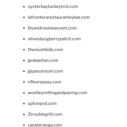
oysterbayturkeytrot.com
lafronterarestauranteybar.com
lilyandrosetearoom.com
olivesburgberrypatch.com
theslushkids.com
giobastian.com
glpascensori.com
rifloorepoxy.com
woolleymillingandpaving.com
uptonpvd.com
2troublegrill.com
casateranga.com