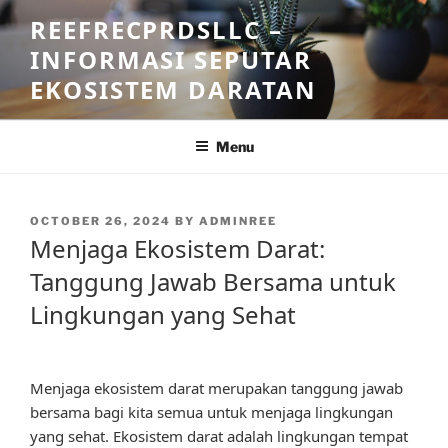
Skip
REEFRECPRDSLLC –
to
INFORMASI SEPUTAR
content
EKOSISTEM DARATAN
Menu
POSTED
OCTOBER 26, 2024
BY
ADMINREE
ON
Menjaga Ekosistem Darat:
Tanggung Jawab Bersama untuk
Lingkungan yang Sehat
Menjaga ekosistem darat merupakan tanggung jawab
bersama bagi kita semua untuk menjaga lingkungan
yang sehat. Ekosistem darat adalah lingkungan tempat