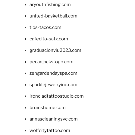
aryouthfishing.com
united-basketball.com
tios-tacos.com
cafecito-satx.com
graduacionviu2023.com
pecanjackstogo.com
zengardendayspa.com
sparklejewelryinc.com
ironcladtattoostudio.com
bruinshome.com
annascleaningsvc.com
wolfcitytattoo.com