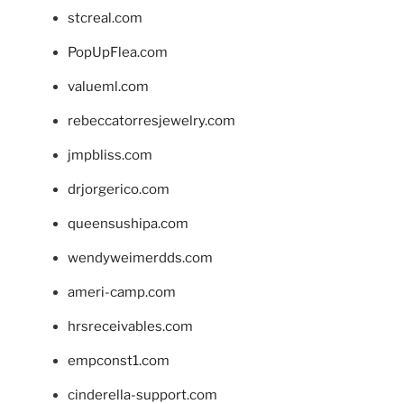
stcreal.com
PopUpFlea.com
valueml.com
rebeccatorresjewelry.com
jmpbliss.com
drjorgerico.com
queensushipa.com
wendyweimerdds.com
ameri-camp.com
hrsreceivables.com
empconst1.com
cinderella-support.com