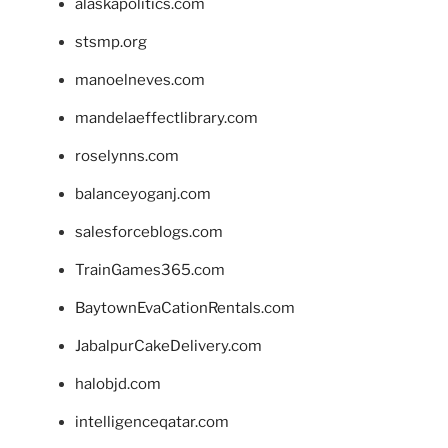
alaskapolitics.com
stsmp.org
manoelneves.com
mandelaeffectlibrary.com
roselynns.com
balanceyoganj.com
salesforceblogs.com
TrainGames365.com
BaytownEvaCationRentals.com
JabalpurCakeDelivery.com
halobjd.com
intelligenceqatar.com