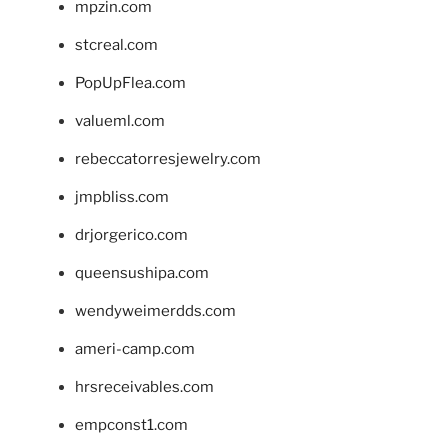
mpzin.com
stcreal.com
PopUpFlea.com
valueml.com
rebeccatorresjewelry.com
jmpbliss.com
drjorgerico.com
queensushipa.com
wendyweimerdds.com
ameri-camp.com
hrsreceivables.com
empconst1.com