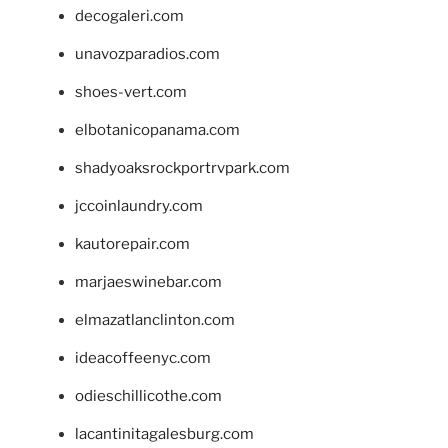
decogaleri.com
unavozparadios.com
shoes-vert.com
elbotanicopanama.com
shadyoaksrockportrvpark.com
jccoinlaundry.com
kautorepair.com
marjaeswinebar.com
elmazatlanclinton.com
ideacoffeenyc.com
odieschillicothe.com
lacantinitagalesburg.com