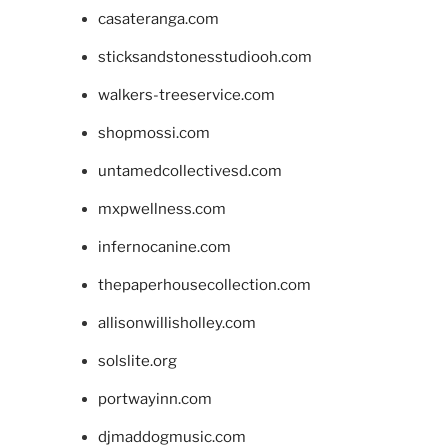
casateranga.com
sticksandstonesstudiooh.com
walkers-treeservice.com
shopmossi.com
untamedcollectivesd.com
mxpwellness.com
infernocanine.com
thepaperhousecollection.com
allisonwillisholley.com
solslite.org
portwayinn.com
djmaddogmusic.com