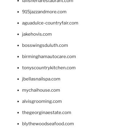
lafisheriarestaurant.com
915jazzandmore.com
aguadulce-countryfair.com
jakehovis.com
bosswingsduluth.com
birminghamautocare.com
tonyscountrykitchen.com
jbellasnailspa.com
mychaihouse.com
alvisgrooming.com
thegeorginaestate.com
blythewoodseafood.com