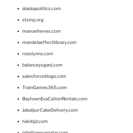
alaskapolitics.com
stsmp.org
manoelneves.com
mandelaeffectlibrary.com
roselynns.com
balanceyoganj.com
salesforceblogs.com
TrainGames365.com
BaytownEvaCationRentals.com
JabalpurCakeDelivery.com
halobjd.com
intelligenceqatar.com