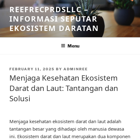
Skip
REEFRECPRDSLLC –
to
INFORMASI SEPUTAR
content
EKOSISTEM DARATAN
Menu
POSTED
FEBRUARY 11, 2025
BY
ADMINREE
ON
Menjaga Kesehatan Ekosistem
Darat dan Laut: Tantangan dan
Solusi
Menjaga kesehatan ekosistem darat dan laut adalah
tantangan besar yang dihadapi oleh manusia dewasa
ini. Ekosistem darat dan laut merupakan dua komponen