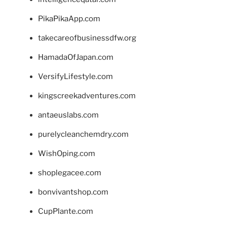
PikaPikaApp.com
takecareofbusinessdfw.org
HamadaOfJapan.com
VersifyLifestyle.com
kingscreekadventures.com
antaeuslabs.com
purelycleanchemdry.com
WishOping.com
shoplegacee.com
bonvivantshop.com
CupPlante.com