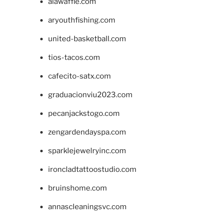
alawaffle.com
aryouthfishing.com
united-basketball.com
tios-tacos.com
cafecito-satx.com
graduacionviu2023.com
pecanjackstogo.com
zengardendayspa.com
sparklejewelryinc.com
ironcladtattoostudio.com
bruinshome.com
annascleaningsvc.com