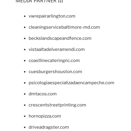
MEDIA PARTNER III
vwrepairarlington.com
cleaningservicebaltimore-md.com
beckslandscapeandfence.com
vistaaltadelveramendi.com
coastlinecateringnc.com
cuesburgershouston.com
psicologiaespecializadaencampeche.com
dmtacos.com
crescentstreetprinting.com
hornopizza.com
driveadragster.com