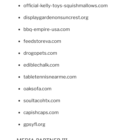
official-kelly-toys-squishmallows.com
displaygardenonsuncrest.org
bbq-empire-usa.com
feedstoreva.com
drogopets.com
ediblechalk.com
tabletennisnearme.com
oaksofa.com
soultacohtx.com
capishcaps.com
gpsyfl.org