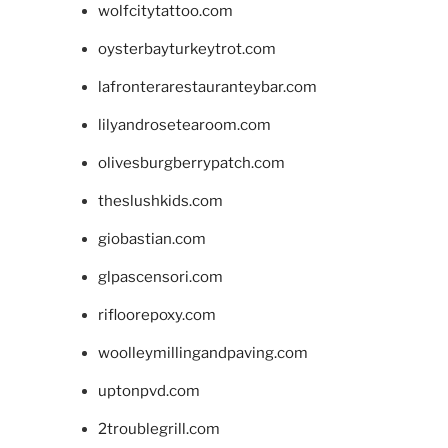
wolfcitytattoo.com
oysterbayturkeytrot.com
lafronterarestauranteybar.com
lilyandrosetearoom.com
olivesburgberrypatch.com
theslushkids.com
giobastian.com
glpascensori.com
rifloorepoxy.com
woolleymillingandpaving.com
uptonpvd.com
2troublegrill.com