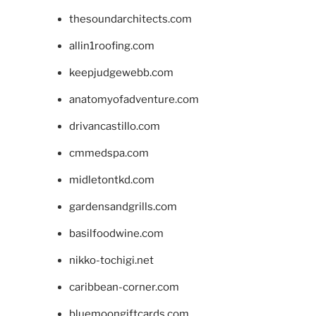
thesoundarchitects.com
allin1roofing.com
keepjudgewebb.com
anatomyofadventure.com
drivancastillo.com
cmmedspa.com
midletontkd.com
gardensandgrills.com
basilfoodwine.com
nikko-tochigi.net
caribbean-corner.com
bluemoongiftcards.com