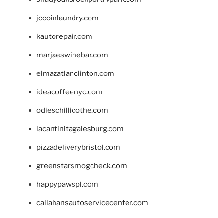
jccoinlaundry.com
kautorepair.com
marjaeswinebar.com
elmazatlanclinton.com
ideacoffeenyc.com
odieschillicothe.com
lacantinitagalesburg.com
pizzadeliverybristol.com
greenstarsmogcheck.com
happypawspl.com
callahansautoservicecenter.com