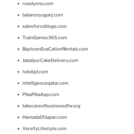
roselynns.com
balanceyoganj.com
salesforceblogs.com
TrainGames365.com
BaytownEvaCationRentals.com
JabalpurCakeDelivery.com
halobjd.com
intelligenceqatar.com
PikaPikaApp.com
takecareofbusinessdfw.org
HamadaOfJapan.com
VersifyLifestyle.com