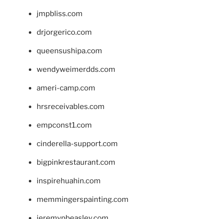
jmpbliss.com
drjorgerico.com
queensushipa.com
wendyweimerdds.com
ameri-camp.com
hrsreceivables.com
empconst1.com
cinderella-support.com
bigpinkrestaurant.com
inspirehuahin.com
memmingerspainting.com
jeremypbeasley.com