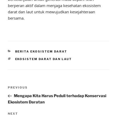
berperan aktif dalam menjaga kesehatan ekosistem
darat dan laut untuk mewujudkan kesejahteraan
bersama.
CATEGORIES
BERITA EKOSISTEM DARAT
TAGS
EKOSISTEM DARAT DAN LAUT
Post
Previous
PREVIOUS
navigation
Post
Mengapa Kita Harus Peduli terhadap Konservasi
Ekosistem Daratan
Next
NEXT