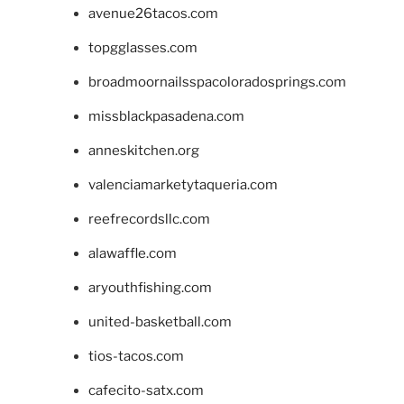
avenue26tacos.com
topgglasses.com
broadmoornailsspacoloradosprings.com
missblackpasadena.com
anneskitchen.org
valenciamarketytaqueria.com
reefrecordsllc.com
alawaffle.com
aryouthfishing.com
united-basketball.com
tios-tacos.com
cafecito-satx.com