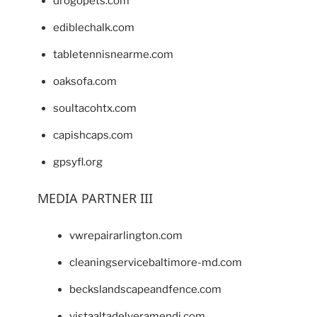
drogopets.com
ediblechalk.com
tabletennisnearme.com
oaksofa.com
soultacohtx.com
capishcaps.com
gpsyfl.org
MEDIA PARTNER III
vwrepairarlington.com
cleaningservicebaltimore-md.com
beckslandscapeandfence.com
vistaaltadelveramendi.com