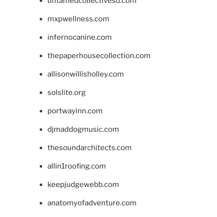
untamedcollectivesd.com
mxpwellness.com
infernocanine.com
thepaperhousecollection.com
allisonwillisholley.com
solslite.org
portwayinn.com
djmaddogmusic.com
thesoundarchitects.com
allin1roofing.com
keepjudgewebb.com
anatomyofadventure.com