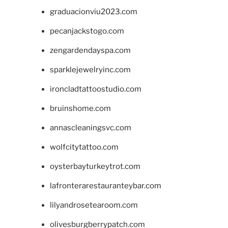
graduacionviu2023.com
pecanjackstogo.com
zengardendayspa.com
sparklejewelryinc.com
ironcladtattoostudio.com
bruinshome.com
annascleaningsvc.com
wolfcitytattoo.com
oysterbayturkeytrot.com
lafronterarestauranteybar.com
lilyandrosetearoom.com
olivesburgberrypatch.com