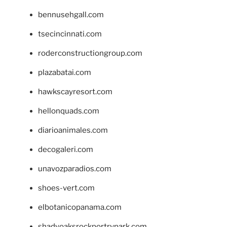
bennusehgall.com
tsecincinnati.com
roderconstructiongroup.com
plazabatai.com
hawkscayresort.com
hellonquads.com
diarioanimales.com
decogaleri.com
unavozparadios.com
shoes-vert.com
elbotanicopanama.com
shadyoaksrockportrvpark.com