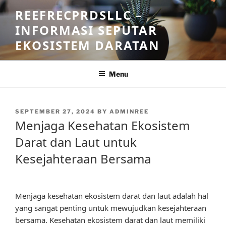
Skip
REEFRECPRDSLLC –
to
INFORMASI SEPUTAR
content
EKOSISTEM DARATAN
Menu
POSTED
SEPTEMBER 27, 2024
BY
ADMINREE
ON
Menjaga Kesehatan Ekosistem
Darat dan Laut untuk
Kesejahteraan Bersama
Menjaga kesehatan ekosistem darat dan laut adalah hal
yang sangat penting untuk mewujudkan kesejahteraan
bersama. Kesehatan ekosistem darat dan laut memiliki