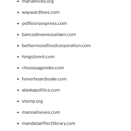
marianlives.org
waywardtees.com
pidfloorsexpress.com
bancodevenezuelaen.com
bettermoodfoodcorporation.com
hingstonnt.com
chooseagender.com
hoverboardssale.com
alaskapolitics.com
stsmp.org
manoelneves.com
mandelaeffectlibrary.com