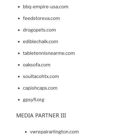
bbq-empire-usa.com
feedstoreva.com
drogopets.com
ediblechalk.com
tabletennisnearme.com
oaksofa.com
soultacohtx.com
capishcaps.com
gpsyfl.org
MEDIA PARTNER III
vwrepairarlington.com