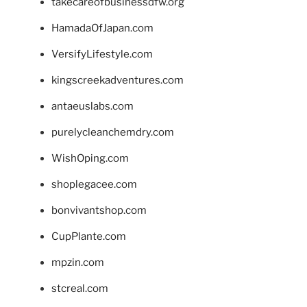
takecareofbusinessdfw.org
HamadaOfJapan.com
VersifyLifestyle.com
kingscreekadventures.com
antaeuslabs.com
purelycleanchemdry.com
WishOping.com
shoplegacee.com
bonvivantshop.com
CupPlante.com
mpzin.com
stcreal.com