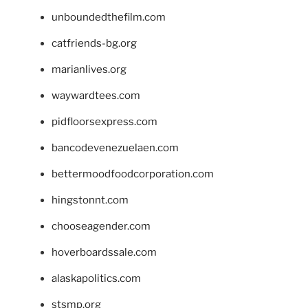
unboundedthefilm.com
catfriends-bg.org
marianlives.org
waywardtees.com
pidfloorsexpress.com
bancodevenezuelaen.com
bettermoodfoodcorporation.com
hingstonnt.com
chooseagender.com
hoverboardssale.com
alaskapolitics.com
stsmp.org