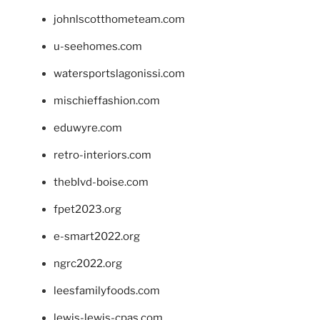
johnlscotthometeam.com
u-seehomes.com
watersportslagonissi.com
mischieffashion.com
eduwyre.com
retro-interiors.com
theblvd-boise.com
fpet2023.org
e-smart2022.org
ngrc2022.org
leesfamilyfoods.com
lewis-lewis-cpas.com