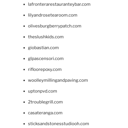
lafronterarestauranteybar.com
lilyandrosetearoom.com
olivesburgberrypatch.com
theslushkids.com
giobastian.com
glpascensori.com
rifloorepoxy.com
woolleymillingandpaving.com
uptonpvd.com
2troublegrill.com
casateranga.com
sticksandstonesstudiooh.com