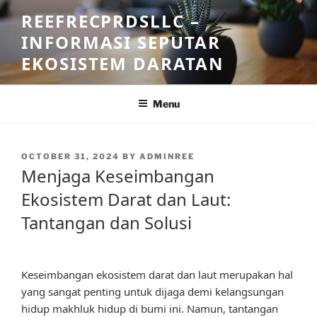
Skip
REEFRECPRDSLLC –
to
INFORMASI SEPUTAR
content
EKOSISTEM DARATAN
Menu
POSTED
OCTOBER 31, 2024
BY
ADMINREE
ON
Menjaga Keseimbangan
Ekosistem Darat dan Laut:
Tantangan dan Solusi
Keseimbangan ekosistem darat dan laut merupakan hal
yang sangat penting untuk dijaga demi kelangsungan
hidup makhluk hidup di bumi ini. Namun, tantangan