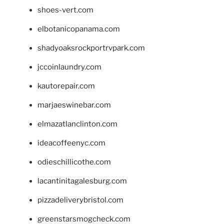
shoes-vert.com
elbotanicopanama.com
shadyoaksrockportrvpark.com
jccoinlaundry.com
kautorepair.com
marjaeswinebar.com
elmazatlanclinton.com
ideacoffeenyc.com
odieschillicothe.com
lacantinitagalesburg.com
pizzadeliverybristol.com
greenstarsmogcheck.com