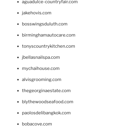
aguadulce-countryfair.com
jakehovis.com
bosswingsduluth.com
birminghamautocare.com
tonyscountrykitchen.com
jbellasnailspa.com
mychaihouse.com
alvisgrooming.com
thegeorginaestate.com
blythewoodseafood.com
paolosdelibangkok.com
bobacove.com