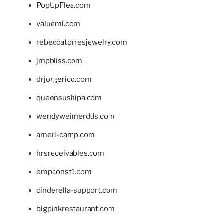
PopUpFlea.com
valueml.com
rebeccatorresjewelry.com
jmpbliss.com
drjorgerico.com
queensushipa.com
wendyweimerdds.com
ameri-camp.com
hrsreceivables.com
empconst1.com
cinderella-support.com
bigpinkrestaurant.com