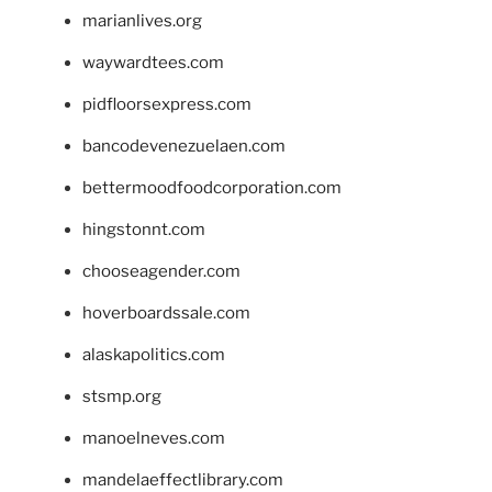
marianlives.org
waywardtees.com
pidfloorsexpress.com
bancodevenezuelaen.com
bettermoodfoodcorporation.com
hingstonnt.com
chooseagender.com
hoverboardssale.com
alaskapolitics.com
stsmp.org
manoelneves.com
mandelaeffectlibrary.com