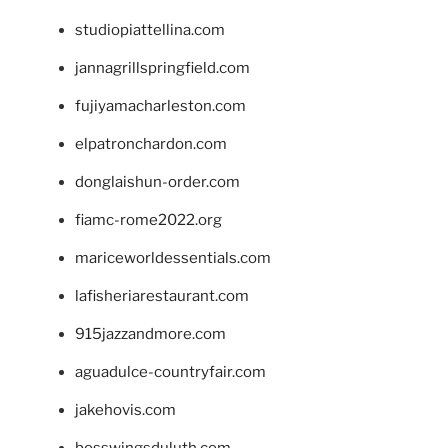
studiopiattellina.com
jannagrillspringfield.com
fujiyamacharleston.com
elpatronchardon.com
donglaishun-order.com
fiamc-rome2022.org
mariceworldessentials.com
lafisheriarestaurant.com
915jazzandmore.com
aguadulce-countryfair.com
jakehovis.com
bosswingsduluth.com