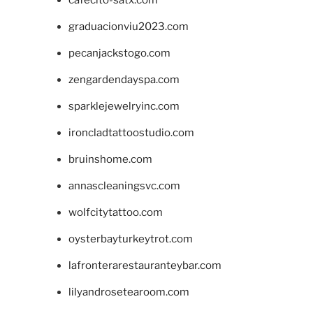
cafecito-satx.com
graduacionviu2023.com
pecanjackstogo.com
zengardendayspa.com
sparklejewelryinc.com
ironcladtattoostudio.com
bruinshome.com
annascleaningsvc.com
wolfcitytattoo.com
oysterbayturkeytrot.com
lafronterarestauranteybar.com
lilyandrosetearoom.com