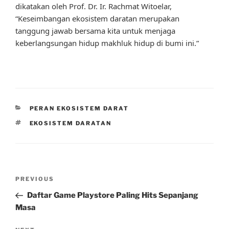
dikatakan oleh Prof. Dr. Ir. Rachmat Witoelar,
“Keseimbangan ekosistem daratan merupakan
tanggung jawab bersama kita untuk menjaga
keberlangsungan hidup makhluk hidup di bumi ini.”
CATEGORIES
PERAN EKOSISTEM DARAT
TAGS
EKOSISTEM DARATAN
Post
Previous
PREVIOUS
navigation
Post
Daftar Game Playstore Paling Hits Sepanjang
Masa