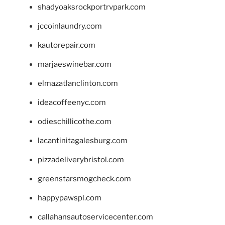
shadyoaksrockportrvpark.com
jccoinlaundry.com
kautorepair.com
marjaeswinebar.com
elmazatlanclinton.com
ideacoffeenyc.com
odieschillicothe.com
lacantinitagalesburg.com
pizzadeliverybristol.com
greenstarsmogcheck.com
happypawspl.com
callahansautoservicecenter.com