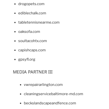
drogopets.com
ediblechalk.com
tabletennisnearme.com
oaksofa.com
soultacohtx.com
capishcaps.com
gpsyfl.org
MEDIA PARTNER III
vwrepairarlington.com
cleaningservicebaltimore-md.com
beckslandscapeandfence.com