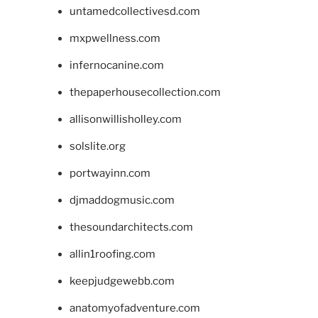
untamedcollectivesd.com
mxpwellness.com
infernocanine.com
thepaperhousecollection.com
allisonwillisholley.com
solslite.org
portwayinn.com
djmaddogmusic.com
thesoundarchitects.com
allin1roofing.com
keepjudgewebb.com
anatomyofadventure.com