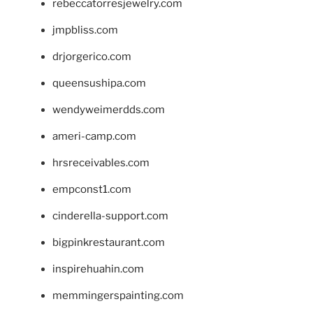
rebeccatorresjewelry.com
jmpbliss.com
drjorgerico.com
queensushipa.com
wendyweimerdds.com
ameri-camp.com
hrsreceivables.com
empconst1.com
cinderella-support.com
bigpinkrestaurant.com
inspirehuahin.com
memmingerspainting.com