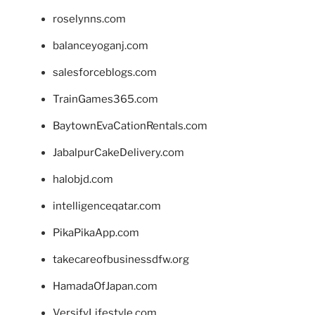
roselynns.com
balanceyoganj.com
salesforceblogs.com
TrainGames365.com
BaytownEvaCationRentals.com
JabalpurCakeDelivery.com
halobjd.com
intelligenceqatar.com
PikaPikaApp.com
takecareofbusinessdfw.org
HamadaOfJapan.com
VersifyLifestyle.com