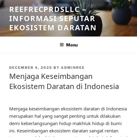
Skip
REEFRECPRDSLLC –
to
INFORMASI SEPUTAR
content
EKOSISTEM DARATAN
Menu
POSTED
DECEMBER 4, 2025
BY
ADMINREE
ON
Menjaga Keseimbangan
Ekosistem Daratan di Indonesia
Menjaga keseimbangan ekosistem daratan di Indonesia
merupakan hal yang sangat penting untuk dilakukan
demi keberlangsungan hidup makhluk hidup di bumi
ini. Keseimbangan ekosistem daratan sangat rentan