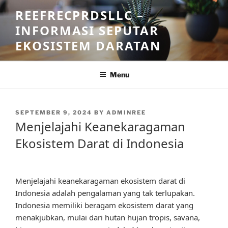
Skip
REEFRECPRDSLLC –
to
INFORMASI SEPUTAR
content
EKOSISTEM DARATAN
Menu
POSTED
SEPTEMBER 9, 2024
BY
ADMINREE
ON
Menjelajahi Keanekaragaman
Ekosistem Darat di Indonesia
Menjelajahi keanekaragaman ekosistem darat di
Indonesia adalah pengalaman yang tak terlupakan.
Indonesia memiliki beragam ekosistem darat yang
menakjubkan, mulai dari hutan hujan tropis, savana,