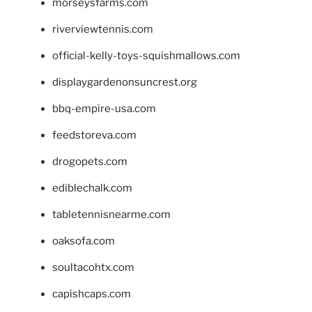
morseysfarms.com
riverviewtennis.com
official-kelly-toys-squishmallows.com
displaygardenonsuncrest.org
bbq-empire-usa.com
feedstoreva.com
drogopets.com
ediblechalk.com
tabletennisnearme.com
oaksofa.com
soultacohtx.com
capishcaps.com