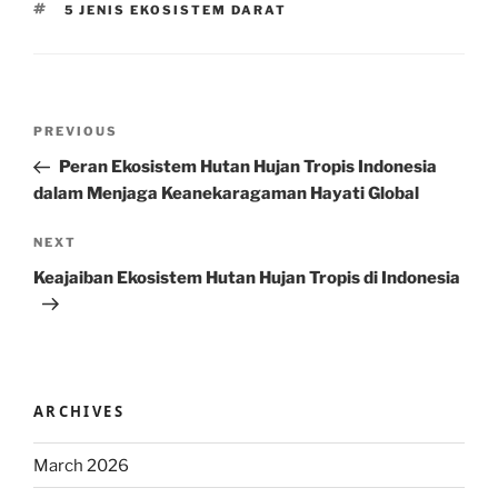
TAGS
5 JENIS EKOSISTEM DARAT
Post
Previous
PREVIOUS
navigation
Post
Peran Ekosistem Hutan Hujan Tropis Indonesia
dalam Menjaga Keanekaragaman Hayati Global
Next
NEXT
Post
Keajaiban Ekosistem Hutan Hujan Tropis di Indonesia
ARCHIVES
March 2026