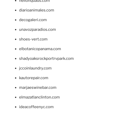
hellonquads.com
diarioanimales.com
decogaleri.com
unavozparadios.com
shoes-vert.com
elbotanicopanama.com
shadyoaksrockportrvpark.com
jccoinlaundry.com
kautorepair.com
marjaeswinebar.com
elmazatlanclinton.com
ideacoffeenyc.com