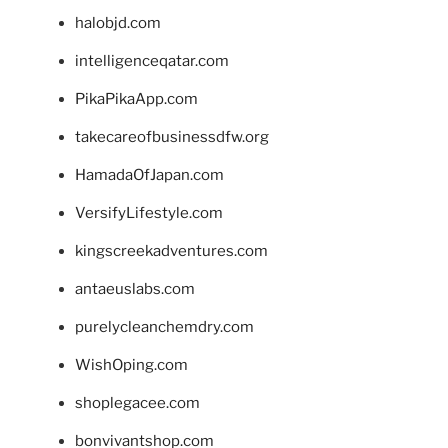
halobjd.com
intelligenceqatar.com
PikaPikaApp.com
takecareofbusinessdfw.org
HamadaOfJapan.com
VersifyLifestyle.com
kingscreekadventures.com
antaeuslabs.com
purelycleanchemdry.com
WishOping.com
shoplegacee.com
bonvivantshop.com