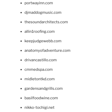
portwayinn.com
djmaddogmusic.com
thesoundarchitects.com
allin1roofing.com
keepjudgewebb.com
anatomyofadventure.com
drivancastillo.com
cmmedspa.com
midletontkd.com
gardensandgrills.com
basilfoodwine.com
nikko-tochigi.net