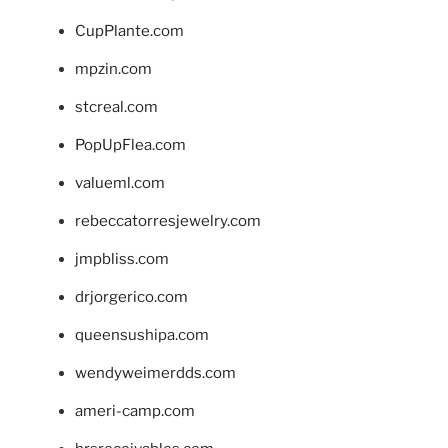
CupPlante.com
mpzin.com
stcreal.com
PopUpFlea.com
valueml.com
rebeccatorresjewelry.com
jmpbliss.com
drjorgerico.com
queensushipa.com
wendyweimerdds.com
ameri-camp.com