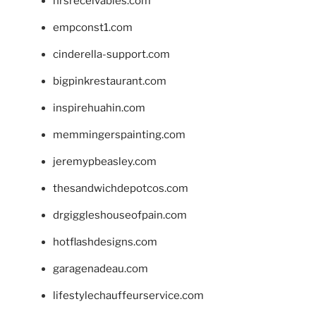
hrsreceivables.com
empconst1.com
cinderella-support.com
bigpinkrestaurant.com
inspirehuahin.com
memmingerspainting.com
jeremypbeasley.com
thesandwichdepotcos.com
drgiggleshouseofpain.com
hotflashdesigns.com
garagenadeau.com
lifestylechauffeurservice.com