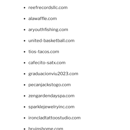
reefrecordsllc.com
alawaffle.com
aryouthfishing.com
united-basketball.com
tios-tacos.com
cafecito-satx.com
graduacionviu2023.com
pecanjackstogo.com
zengardendayspa.com
sparklejewelryinc.com
ironcladtattoostudio.com
bruinshome.com