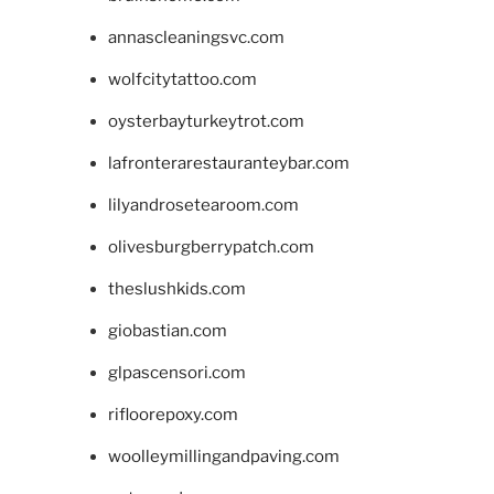
annascleaningsvc.com
wolfcitytattoo.com
oysterbayturkeytrot.com
lafronterarestauranteybar.com
lilyandrosetearoom.com
olivesburgberrypatch.com
theslushkids.com
giobastian.com
glpascensori.com
rifloorepoxy.com
woolleymillingandpaving.com