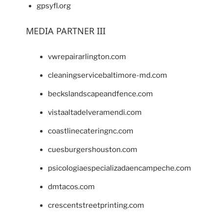
gpsyfl.org
MEDIA PARTNER III
vwrepairarlington.com
cleaningservicebaltimore-md.com
beckslandscapeandfence.com
vistaaltadelveramendi.com
coastlinecateringnc.com
cuesburgershouston.com
psicologiaespecializadaencampeche.com
dmtacos.com
crescentstreetprinting.com