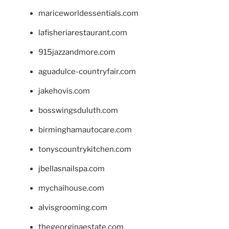
mariceworldessentials.com
lafisheriarestaurant.com
915jazzandmore.com
aguadulce-countryfair.com
jakehovis.com
bosswingsduluth.com
birminghamautocare.com
tonyscountrykitchen.com
jbellasnailspa.com
mychaihouse.com
alvisgrooming.com
thegeorginaestate.com