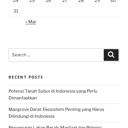
24
25
26
27
28
29
30
31
« Mar
Search
Search
for:
RECENT POSTS
Potensi Tanah Subur di Indonesia yang Perlu
Dimanfaatkan
Mangrove Darat: Ekosistem Penting yang Harus
Dilindungi di Indonesia
Pengenalan Lahan Basah: Manfaat dan Potensi