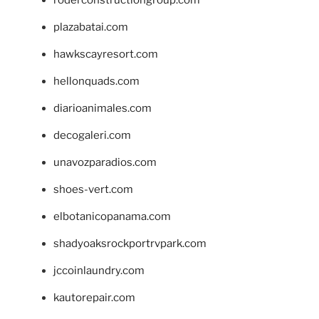
roderconstructiongroup.com
plazabatai.com
hawkscayresort.com
hellonquads.com
diarioanimales.com
decogaleri.com
unavozparadios.com
shoes-vert.com
elbotanicopanama.com
shadyoaksrockportrvpark.com
jccoinlaundry.com
kautorepair.com