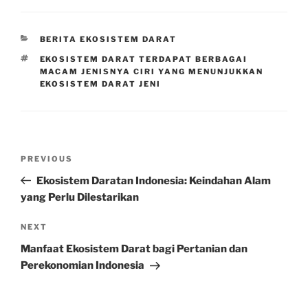
CATEGORIES
BERITA EKOSISTEM DARAT
TAGS
EKOSISTEM DARAT TERDAPAT BERBAGAI
MACAM JENISNYA CIRI YANG MENUNJUKKAN
EKOSISTEM DARAT JENI
Post
Previous
PREVIOUS
navigation
Post
Ekosistem Daratan Indonesia: Keindahan Alam
yang Perlu Dilestarikan
Next
NEXT
Post
Manfaat Ekosistem Darat bagi Pertanian dan
Perekonomian Indonesia