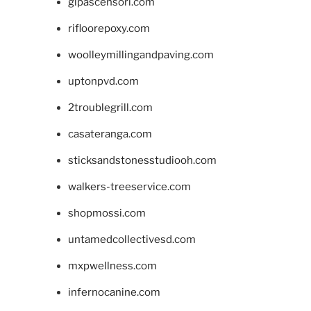
glpascensori.com
rifloorepoxy.com
woolleymillingandpaving.com
uptonpvd.com
2troublegrill.com
casateranga.com
sticksandstonesstudiooh.com
walkers-treeservice.com
shopmossi.com
untamedcollectivesd.com
mxpwellness.com
infernocanine.com