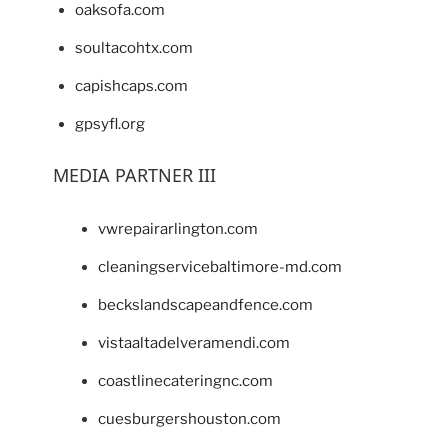
oaksofa.com
soultacohtx.com
capishcaps.com
gpsyfl.org
MEDIA PARTNER III
vwrepairarlington.com
cleaningservicebaltimore-md.com
beckslandscapeandfence.com
vistaaltadelveramendi.com
coastlinecateringnc.com
cuesburgershouston.com