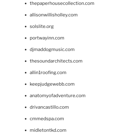
thepaperhousecollection.com
allisonwillisholley.com
solslite.org
portwayinn.com
djmaddogmusic.com
thesoundarchitects.com
allin1roofing.com
keepjudgewebb.com
anatomyofadventure.com
drivancastillo.com
cmmedspa.com
midletontkd.com