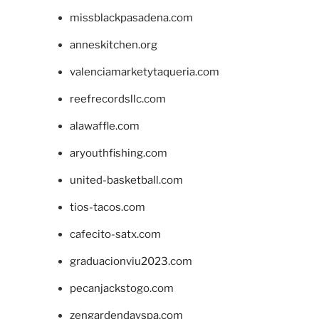
missblackpasadena.com
anneskitchen.org
valenciamarketytaqueria.com
reefrecordsllc.com
alawaffle.com
aryouthfishing.com
united-basketball.com
tios-tacos.com
cafecito-satx.com
graduacionviu2023.com
pecanjackstogo.com
zengardendayspa.com