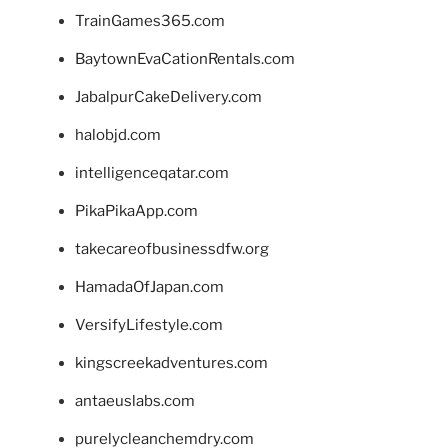
TrainGames365.com
BaytownEvaCationRentals.com
JabalpurCakeDelivery.com
halobjd.com
intelligenceqatar.com
PikaPikaApp.com
takecareofbusinessdfw.org
HamadaOfJapan.com
VersifyLifestyle.com
kingscreekadventures.com
antaeuslabs.com
purelycleanchemdry.com