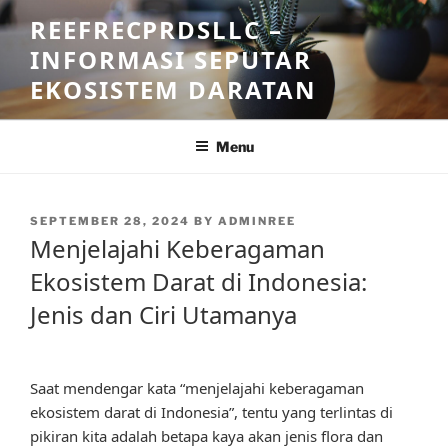
Skip
REEFRECPRDSLLC –
to
INFORMASI SEPUTAR
content
EKOSISTEM DARATAN
Menu
POSTED
SEPTEMBER 28, 2024
BY
ADMINREE
ON
Menjelajahi Keberagaman
Ekosistem Darat di Indonesia:
Jenis dan Ciri Utamanya
Saat mendengar kata “menjelajahi keberagaman
ekosistem darat di Indonesia”, tentu yang terlintas di
pikiran kita adalah betapa kaya akan jenis flora dan