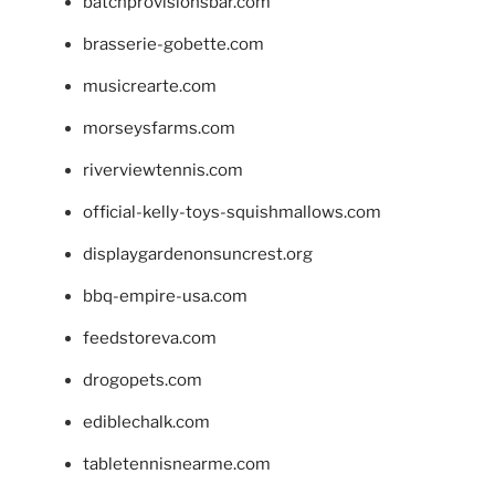
batchprovisionsbar.com
brasserie-gobette.com
musicrearte.com
morseysfarms.com
riverviewtennis.com
official-kelly-toys-squishmallows.com
displaygardenonsuncrest.org
bbq-empire-usa.com
feedstoreva.com
drogopets.com
ediblechalk.com
tabletennisnearme.com