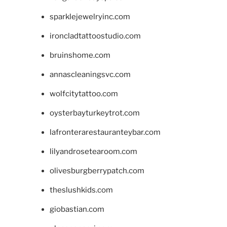
sparklejewelryinc.com
ironcladtattoostudio.com
bruinshome.com
annascleaningsvc.com
wolfcitytattoo.com
oysterbayturkeytrot.com
lafronterarestauranteybar.com
lilyandrosetearoom.com
olivesburgberrypatch.com
theslushkids.com
giobastian.com