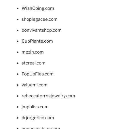
WishOping.com
shoplegacee.com
bonvivantshop.com
CupPlante.com
mpzin.com
stcreal.com
PopUpFlea.com
valueml.com
rebeccatorresjewelry.com
jmpbliss.com
drjorgerico.com
queensushipa.com