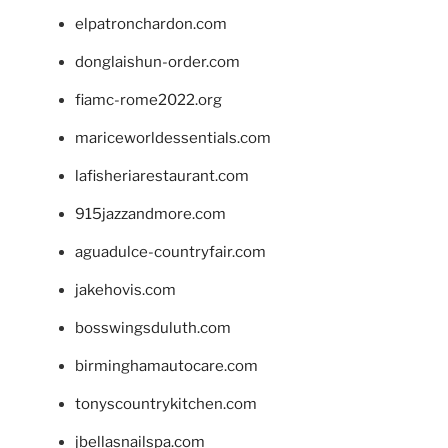
elpatronchardon.com
donglaishun-order.com
fiamc-rome2022.org
mariceworldessentials.com
lafisheriarestaurant.com
915jazzandmore.com
aguadulce-countryfair.com
jakehovis.com
bosswingsduluth.com
birminghamautocare.com
tonyscountrykitchen.com
jbellasnailspa.com