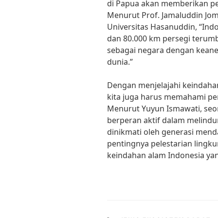
di Papua akan memberikan p
Menurut Prof. Jamaluddin Jom
Universitas Hasanuddin, “Indo
dan 80.000 km persegi terumb
sebagai negara dengan keanek
dunia.”
Dengan menjelajahi keindahan
kita juga harus memahami pen
Menurut Yuyun Ismawati, seora
berperan aktif dalam melindu
dinikmati oleh generasi men
pentingnya pelestarian lingku
keindahan alam Indonesia y