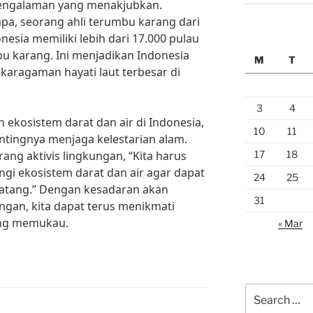
engalaman yang menakjubkan.
pa, seorang ahli terumbu karang dari
nesia memiliki lebih dari 17.000 pulau
u karang. Ini menjadikan Indonesia
M
T
aragaman hayati laut terbesar di
3
4
 ekosistem darat dan air di Indonesia,
10
11
tingnya menjaga kelestarian alam.
17
18
ng aktivis lingkungan, “Kita harus
ngi ekosistem darat dan air agar dapat
24
25
datang.” Dengan kesadaran akan
31
ngan, kita dapat terus menikmati
ang memukau.
« Mar
Search
for: