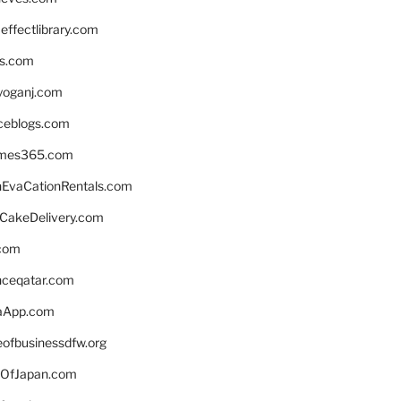
ffectlibrary.com
ns.com
yoganj.com
rceblogs.com
ames365.com
EvaCationRentals.com
rCakeDelivery.com
.com
enceqatar.com
aApp.com
eofbusinessdfw.org
OfJapan.com