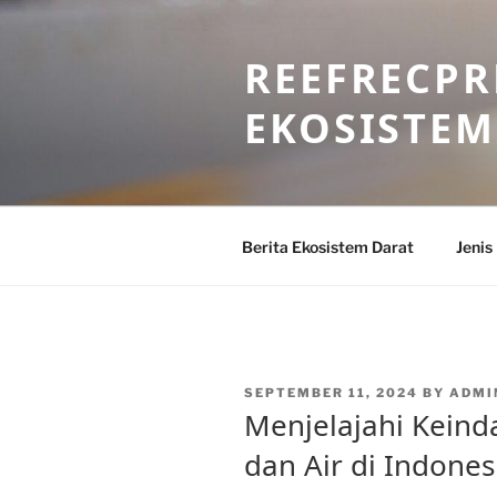
Skip
to
REEFRECPR
content
EKOSISTEM
Berita Ekosistem Darat
Jenis
POSTED
SEPTEMBER 11, 2024
BY
ADMI
ON
Menjelajahi Keind
dan Air di Indones