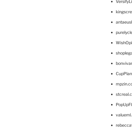
VersifyL
kingscr
antaeus
purelyc
WishOp
shopleg
bonviva
CupPlan
mpzin.c
stcreal.
PopUpFl
valueml
rebecca