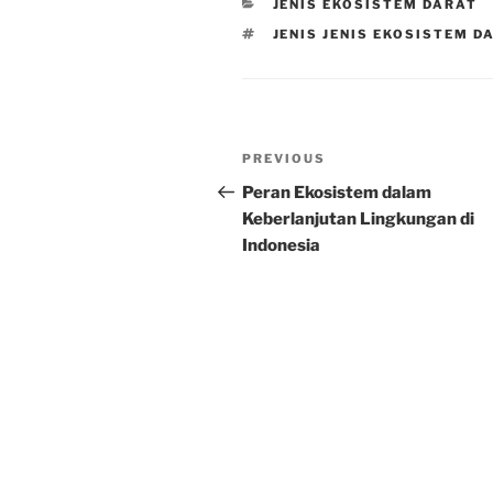
CATEGORIES
JENIS EKOSISTEM DARAT
TAGS
JENIS JENIS EKOSISTEM D
Post
Previous
PREVIOUS
navigation
Post
Peran Ekosistem dalam
Keberlanjutan Lingkungan di
Indonesia