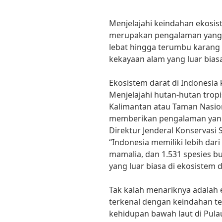
Menjelajahi keindahan ekosis
merupakan pengalaman yang t
lebat hingga terumbu karang
kekayaan alam yang luar bias
Ekosistem darat di Indonesia 
Menjelajahi hutan-hutan trop
Kalimantan atau Taman Nasio
memberikan pengalaman yang
Direktur Jenderal Konservasi
“Indonesia memiliki lebih dar
mamalia, dan 1.531 spesies 
yang luar biasa di ekosistem d
Tak kalah menariknya adalah e
terkenal dengan keindahan t
kehidupan bawah laut di Pula