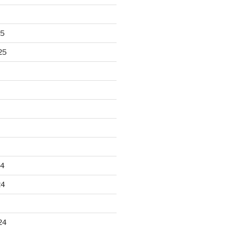
25
25
24
24
24