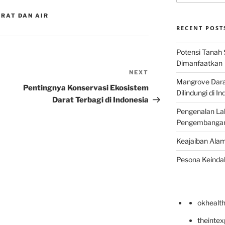
ARAT DAN AIR
RECENT POST
Potensi Tanah 
Dimanfaatkan
NEXT
Next
Mangrove Darat
Post
Pentingnya Konservasi Ekosistem
Dilindungi di I
Darat Terbagi di Indonesia
Pengenalan La
Pengembangan 
Keajaiban Alam
Pesona Keindah
okhealt
theinte