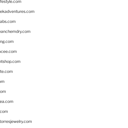
ifestyle.com
eekadventures.com
labs.com
leanchemdry.com
ing.com
acee.com
ntshop.com
te.com
om
com
ea.com
.com
torresjewelry.com