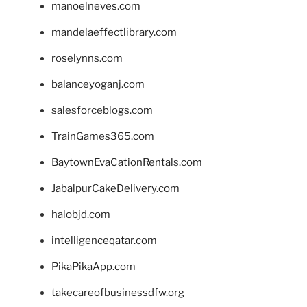
manoelneves.com
mandelaeffectlibrary.com
roselynns.com
balanceyoganj.com
salesforceblogs.com
TrainGames365.com
BaytownEvaCationRentals.com
JabalpurCakeDelivery.com
halobjd.com
intelligenceqatar.com
PikaPikaApp.com
takecareofbusinessdfw.org