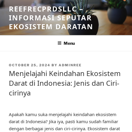
Skip
REEFRECPRDSLLC –
to
INFORMASI SEPUTAR
content
EKOSISTEM DARATAN
Menu
POSTED
OCTOBER 25, 2024
BY
ADMINREE
ON
Menjelajahi Keindahan Ekosistem
Darat di Indonesia: Jenis dan Ciri-
cirinya
Apakah kamu suka menjelajahi keindahan ekosistem
darat di Indonesia? Jika iya, pasti kamu sudah familiar
dengan berbagai jenis dan ciri-cirinya. Ekosistem darat