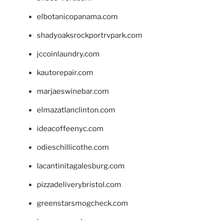
elbotanicopanama.com
shadyoaksrockportrvpark.com
jccoinlaundry.com
kautorepair.com
marjaeswinebar.com
elmazatlanclinton.com
ideacoffeenyc.com
odieschillicothe.com
lacantinitagalesburg.com
pizzadeliverybristol.com
greenstarsmogcheck.com