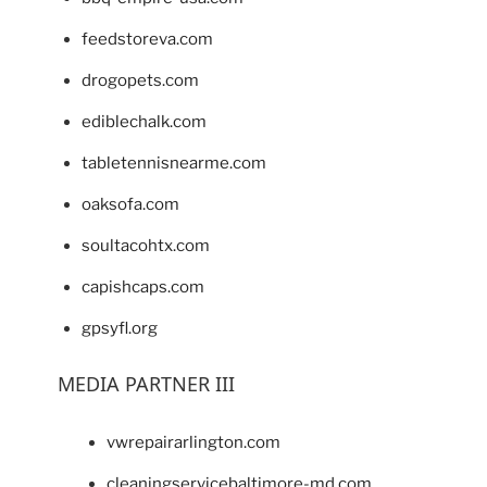
feedstoreva.com
drogopets.com
ediblechalk.com
tabletennisnearme.com
oaksofa.com
soultacohtx.com
capishcaps.com
gpsyfl.org
MEDIA PARTNER III
vwrepairarlington.com
cleaningservicebaltimore-md.com