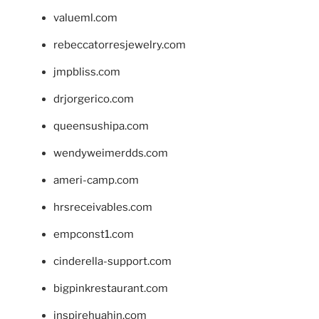
valueml.com
rebeccatorresjewelry.com
jmpbliss.com
drjorgerico.com
queensushipa.com
wendyweimerdds.com
ameri-camp.com
hrsreceivables.com
empconst1.com
cinderella-support.com
bigpinkrestaurant.com
inspirehuahin.com