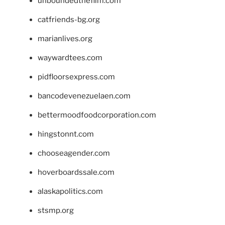
unboundedthefilm.com
catfriends-bg.org
marianlives.org
waywardtees.com
pidfloorsexpress.com
bancodevenezuelaen.com
bettermoodfoodcorporation.com
hingstonnt.com
chooseagender.com
hoverboardssale.com
alaskapolitics.com
stsmp.org