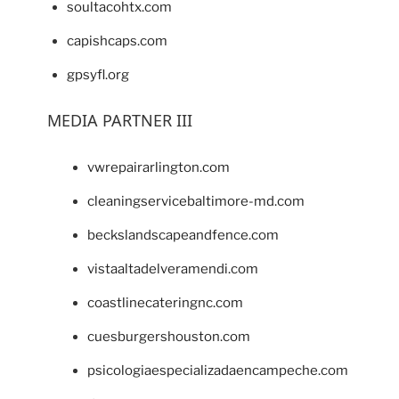
soultacohtx.com
capishcaps.com
gpsyfl.org
MEDIA PARTNER III
vwrepairarlington.com
cleaningservicebaltimore-md.com
beckslandscapeandfence.com
vistaaltadelveramendi.com
coastlinecateringnc.com
cuesburgershouston.com
psicologiaespecializadaencampeche.com