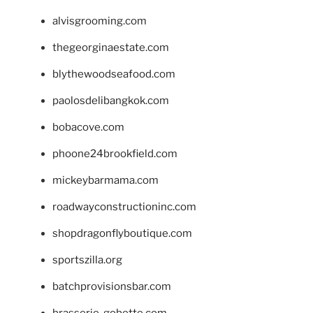
alvisgrooming.com
thegeorginaestate.com
blythewoodseafood.com
paolosdelibangkok.com
bobacove.com
phoone24brookfield.com
mickeybarmama.com
roadwayconstructioninc.com
shopdragonflyboutique.com
sportszilla.org
batchprovisionsbar.com
brasserie-gobette.com