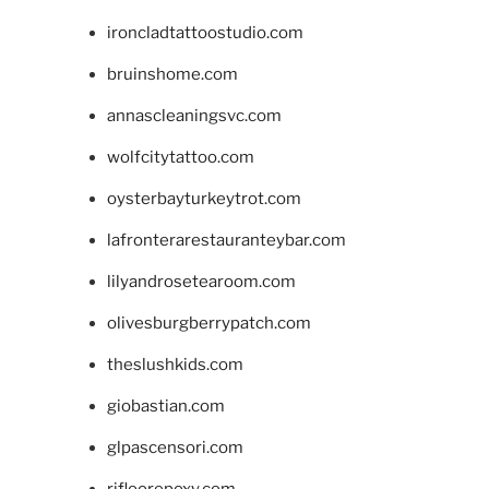
ironcladtattoostudio.com
bruinshome.com
annascleaningsvc.com
wolfcitytattoo.com
oysterbayturkeytrot.com
lafronterarestauranteybar.com
lilyandrosetearoom.com
olivesburgberrypatch.com
theslushkids.com
giobastian.com
glpascensori.com