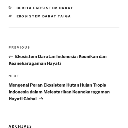
CATEGORIES
BERITA EKOSISTEM DARAT
TAGS
EKOSISTEM DARAT TAIGA
Post
Previous
PREVIOUS
navigation
Post
Ekosistem Daratan Indonesia: Keunikan dan
Keanekaragaman Hayati
Next
NEXT
Post
Mengenal Peran Ekosistem Hutan Hujan Tropis
Indonesia dalam Melestarikan Keanekaragaman
Hayati Global
ARCHIVES