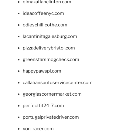
elmazatlanclinton.com
ideacoffeenyc.com
odieschillicothe.com
lacantinitagalesburg.com
pizzadeliverybristol.com
greenstarsmogcheck.com
happypawspl.com
callahansautoservicecenter.com
georgiascornermarket.com
perfectfit24-7.com
portugalprivatedriver.com
von-racer.com