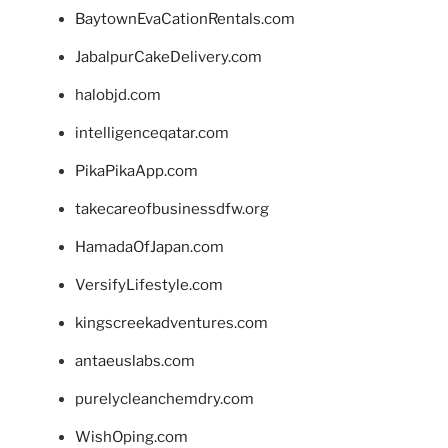
BaytownEvaCationRentals.com
JabalpurCakeDelivery.com
halobjd.com
intelligenceqatar.com
PikaPikaApp.com
takecareofbusinessdfw.org
HamadaOfJapan.com
VersifyLifestyle.com
kingscreekadventures.com
antaeuslabs.com
purelycleanchemdry.com
WishOping.com