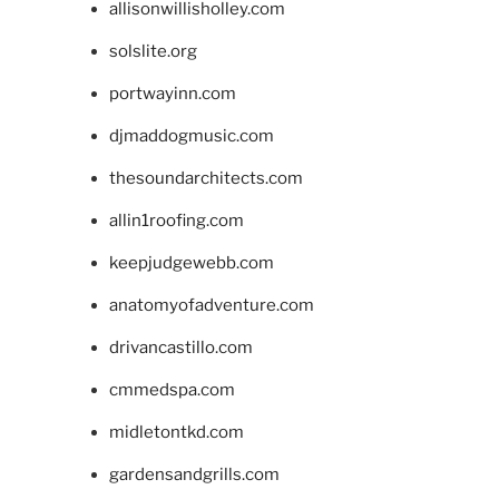
allisonwillisholley.com
solslite.org
portwayinn.com
djmaddogmusic.com
thesoundarchitects.com
allin1roofing.com
keepjudgewebb.com
anatomyofadventure.com
drivancastillo.com
cmmedspa.com
midletontkd.com
gardensandgrills.com