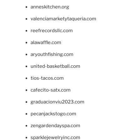
anneskitchen.org
valenciamarketytaqueria.com
reefrecordsllc.com
alawaffle.com
aryouthfishing.com
united-basketball.com
tios-tacos.com
cafecito-satx.com
graduacionviu2023.com
pecanjackstogo.com
zengardendayspa.com
sparklejewelryinc.com