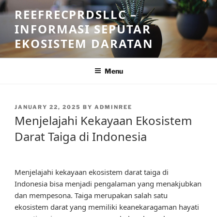
Skip
REEFRECPRDSLLC –
to
INFORMASI SEPUTAR
content
EKOSISTEM DARATAN
Menu
POSTED
JANUARY 22, 2025
BY
ADMINREE
ON
Menjelajahi Kekayaan Ekosistem
Darat Taiga di Indonesia
Menjelajahi kekayaan ekosistem darat taiga di
Indonesia bisa menjadi pengalaman yang menakjubkan
dan mempesona. Taiga merupakan salah satu
ekosistem darat yang memiliki keanekaragaman hayati