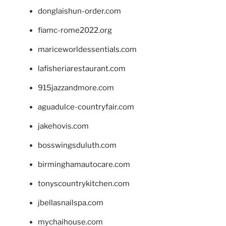
donglaishun-order.com
fiamc-rome2022.org
mariceworldessentials.com
lafisheriarestaurant.com
915jazzandmore.com
aguadulce-countryfair.com
jakehovis.com
bosswingsduluth.com
birminghamautocare.com
tonyscountrykitchen.com
jbellasnailspa.com
mychaihouse.com