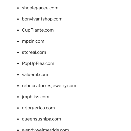
shoplegacee.com
bonvivantshop.com
CupPlante.com
mpzin.com
stcreal.com
PopUpFlea.com
valueml.com
rebeccatorresjewelry.com
jmpbliss.com
drjorgerico.com
queensushipa.com
wendyweimerdds.com