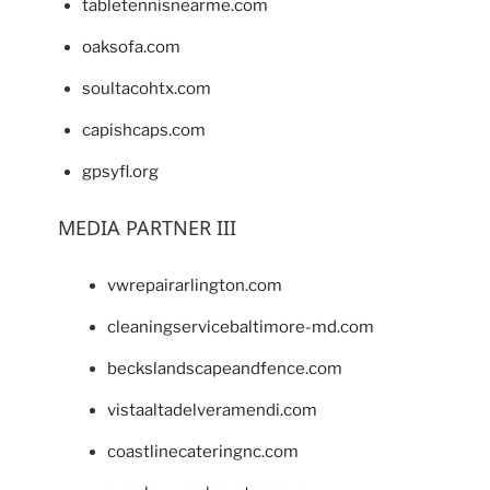
tabletennisnearme.com
oaksofa.com
soultacohtx.com
capishcaps.com
gpsyfl.org
MEDIA PARTNER III
vwrepairarlington.com
cleaningservicebaltimore-md.com
beckslandscapeandfence.com
vistaaltadelveramendi.com
coastlinecateringnc.com