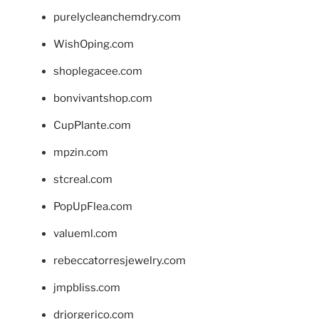
purelycleanchemdry.com
WishOping.com
shoplegacee.com
bonvivantshop.com
CupPlante.com
mpzin.com
stcreal.com
PopUpFlea.com
valueml.com
rebeccatorresjewelry.com
jmpbliss.com
drjorgerico.com