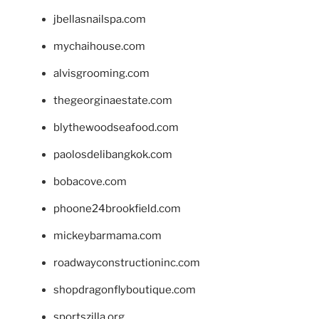
jbellasnailspa.com
mychaihouse.com
alvisgrooming.com
thegeorginaestate.com
blythewoodseafood.com
paolosdelibangkok.com
bobacove.com
phoone24brookfield.com
mickeybarmama.com
roadwayconstructioninc.com
shopdragonflyboutique.com
sportszilla.org