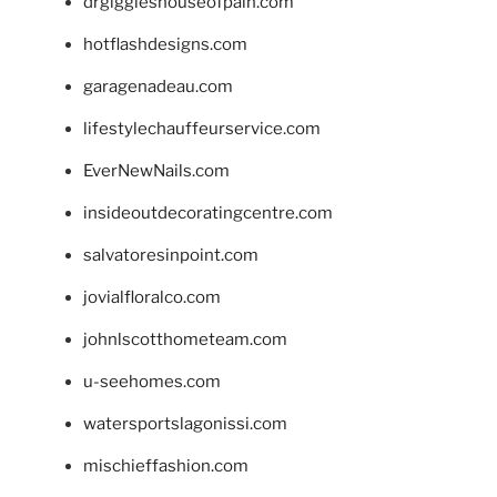
drgiggleshouseofpain.com
hotflashdesigns.com
garagenadeau.com
lifestylechauffeurservice.com
EverNewNails.com
insideoutdecoratingcentre.com
salvatoresinpoint.com
jovialfloralco.com
johnlscotthometeam.com
u-seehomes.com
watersportslagonissi.com
mischieffashion.com