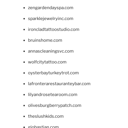
zengardendayspa.com
sparklejewelryinc.com
ironcladtattoostudio.com
bruinshome.com
annascleaningsvc.com
wolfcitytattoo.com
oysterbayturkeytrot.com
lafronterarestauranteybar.com
lilyandrosetearoom.com
olivesburgberrypatch.com
theslushkids.com
giobastian.com