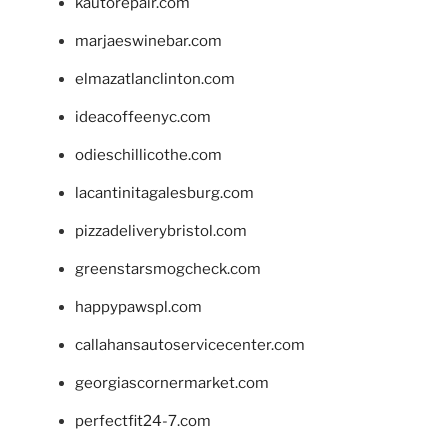
kautorepair.com
marjaeswinebar.com
elmazatlanclinton.com
ideacoffeenyc.com
odieschillicothe.com
lacantinitagalesburg.com
pizzadeliverybristol.com
greenstarsmogcheck.com
happypawspl.com
callahansautoservicecenter.com
georgiascornermarket.com
perfectfit24-7.com