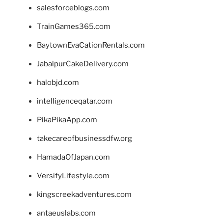
salesforceblogs.com
TrainGames365.com
BaytownEvaCationRentals.com
JabalpurCakeDelivery.com
halobjd.com
intelligenceqatar.com
PikaPikaApp.com
takecareofbusinessdfw.org
HamadaOfJapan.com
VersifyLifestyle.com
kingscreekadventures.com
antaeuslabs.com