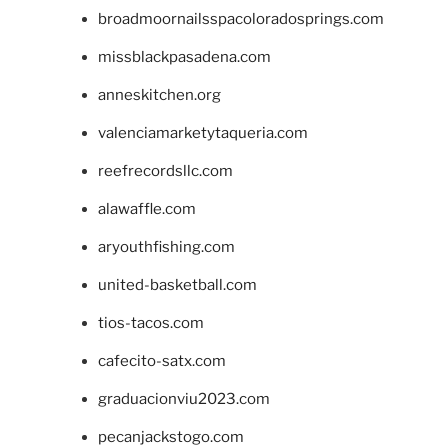
broadmoornailsspacoloradosprings.com
missblackpasadena.com
anneskitchen.org
valenciamarketytaqueria.com
reefrecordsllc.com
alawaffle.com
aryouthfishing.com
united-basketball.com
tios-tacos.com
cafecito-satx.com
graduacionviu2023.com
pecanjackstogo.com