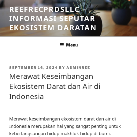
Skip
REEFRECPRDSLLC –
to
INFORMASI SEPUTAR
content
EKOSISTEM DARATAN
Menu
POSTED
SEPTEMBER 16, 2024
BY
ADMINREE
ON
Merawat Keseimbangan
Ekosistem Darat dan Air di
Indonesia
Merawat keseimbangan ekosistem darat dan air di
Indonesia merupakan hal yang sangat penting untuk
keberlangsungan hidup makhluk hidup di bumi.