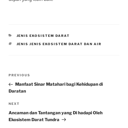
CATEGORIES
JENIS EKOSISTEM DARAT
TAGS
JENIS JENIS EKOSISTEM DARAT DAN AIR
Post
Previous
PREVIOUS
navigation
Post
Manfaat Sinar Matahari bagi Kehidupan di
Daratan
Next
NEXT
Post
Ancaman dan Tantangan yang Di hadapi Oleh
Ekosistem Darat Tundra