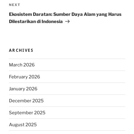
Next
NEXT
Post
Ekosistem Daratan: Sumber Daya Alam yang Harus
Dilestarikan di Indonesia
ARCHIVES
March 2026
February 2026
January 2026
December 2025
September 2025
August 2025