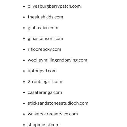
olivesburgberrypatch.com
theslushkids.com
giobastian.com
glpascensori.com
rifloorepoxy.com
woolleymillingandpaving.com
uptonpvd.com
2troublegrill.com
casateranga.com
sticksandstonesstudiooh.com
walkers-treeservice.com
shopmossi.com