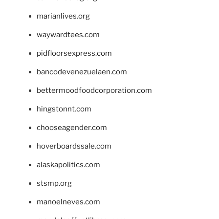
marianlives.org
waywardtees.com
pidfloorsexpress.com
bancodevenezuelaen.com
bettermoodfoodcorporation.com
hingstonnt.com
chooseagender.com
hoverboardssale.com
alaskapolitics.com
stsmp.org
manoelneves.com