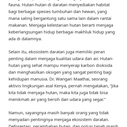
fauna. Hutan-hutan di daratan menyediakan habitat
bagi berbagai spesies tumbuhan dan hewan, yang
mana saling bergantung satu sama lain dalam rantai
makanan. Menjaga kelestarian hutan berarti menjaga
keberlangsungan hidup berbagai makhluk hidup yang
ada di dalamnya.
Selain itu, ekosistem daratan juga memiliki peran
penting dalam menjaga kualitas udara dan air. Hutan-
hutan yang sehat mampu menyerap karbon dioksida
dan menghasilkan oksigen yang sangat penting bagi
kehidupan manusia. Dr. Wangari Maathai, seorang
aktivis lingkungan asal Kenya, pernah mengatakan, “Jika
kita tidak menjaga hutan, maka kita juga tidak bisa
menikmati air yang bersih dan udara yang segar.”
Namun, sayangnya masih banyak orang yang tidak
menyadari pentingnya menjaga ekosistem daratan.
Deforestasi, perambahan hutan, dan polusi tanah masih