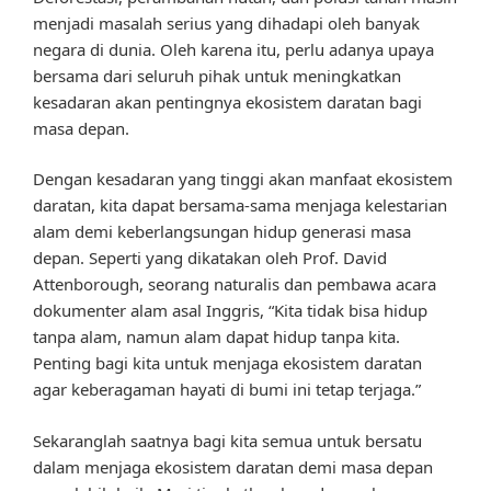
menjadi masalah serius yang dihadapi oleh banyak
negara di dunia. Oleh karena itu, perlu adanya upaya
bersama dari seluruh pihak untuk meningkatkan
kesadaran akan pentingnya ekosistem daratan bagi
masa depan.
Dengan kesadaran yang tinggi akan manfaat ekosistem
daratan, kita dapat bersama-sama menjaga kelestarian
alam demi keberlangsungan hidup generasi masa
depan. Seperti yang dikatakan oleh Prof. David
Attenborough, seorang naturalis dan pembawa acara
dokumenter alam asal Inggris, “Kita tidak bisa hidup
tanpa alam, namun alam dapat hidup tanpa kita.
Penting bagi kita untuk menjaga ekosistem daratan
agar keberagaman hayati di bumi ini tetap terjaga.”
Sekaranglah saatnya bagi kita semua untuk bersatu
dalam menjaga ekosistem daratan demi masa depan