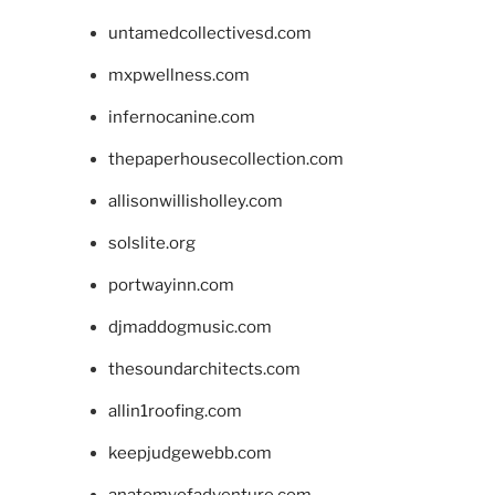
untamedcollectivesd.com
mxpwellness.com
infernocanine.com
thepaperhousecollection.com
allisonwillisholley.com
solslite.org
portwayinn.com
djmaddogmusic.com
thesoundarchitects.com
allin1roofing.com
keepjudgewebb.com