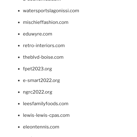
watersportslagonissi.com
mischieffashion.com
eduwyre.com
retro-interiors.com
theblvd-boise.com
fpet2023.org
e-smart2022.org
ngrc2022.org
leesfamilyfoods.com
lewis-lewis-cpas.com
eleontennis.com