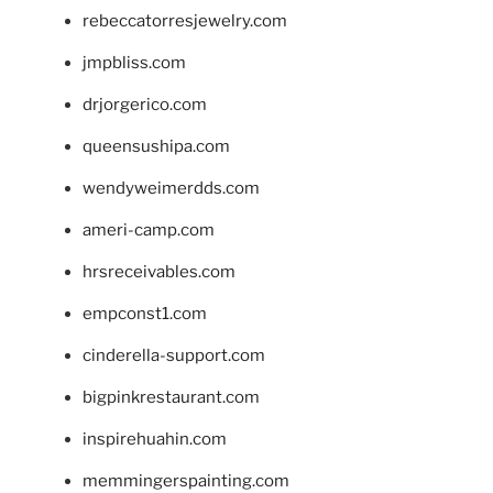
rebeccatorresjewelry.com
jmpbliss.com
drjorgerico.com
queensushipa.com
wendyweimerdds.com
ameri-camp.com
hrsreceivables.com
empconst1.com
cinderella-support.com
bigpinkrestaurant.com
inspirehuahin.com
memmingerspainting.com