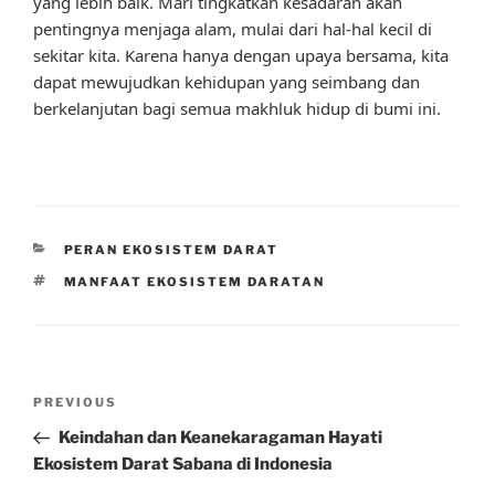
yang lebih baik. Mari tingkatkan kesadaran akan
pentingnya menjaga alam, mulai dari hal-hal kecil di
sekitar kita. Karena hanya dengan upaya bersama, kita
dapat mewujudkan kehidupan yang seimbang dan
berkelanjutan bagi semua makhluk hidup di bumi ini.
CATEGORIES
PERAN EKOSISTEM DARAT
TAGS
MANFAAT EKOSISTEM DARATAN
Post
Previous
PREVIOUS
navigation
Post
Keindahan dan Keanekaragaman Hayati
Ekosistem Darat Sabana di Indonesia