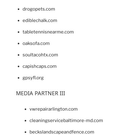
drogopets.com
ediblechalk.com
tabletennisnearme.com
oaksofa.com
soultacohtx.com
capishcaps.com
gpsyfl.org
MEDIA PARTNER III
vwrepairarlington.com
cleaningservicebaltimore-md.com
beckslandscapeandfence.com