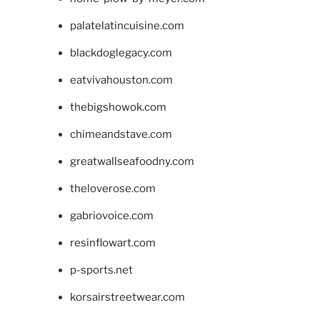
palatelatincuisine.com
blackdoglegacy.com
eatvivahouston.com
thebigshowok.com
chimeandstave.com
greatwallseafoodny.com
theloverose.com
gabriovoice.com
resinflowart.com
p-sports.net
korsairstreetwear.com