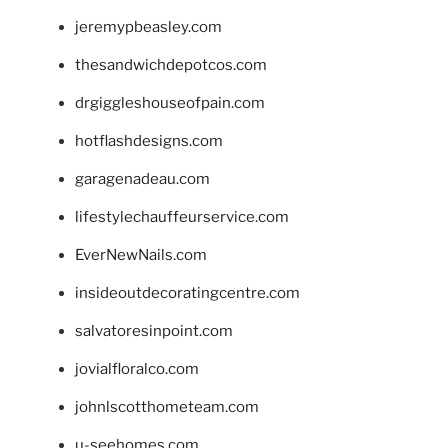
jeremypbeasley.com
thesandwichdepotcos.com
drgiggleshouseofpain.com
hotflashdesigns.com
garagenadeau.com
lifestylechauffeurservice.com
EverNewNails.com
insideoutdecoratingcentre.com
salvatoresinpoint.com
jovialfloralco.com
johnlscotthometeam.com
u-seehomes.com