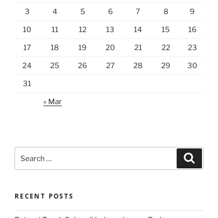
3
4
5
6
7
8
9
10
11
12
13
14
15
16
17
18
19
20
21
22
23
24
25
26
27
28
29
30
31
« Mar
Search
Search
for:
RECENT POSTS