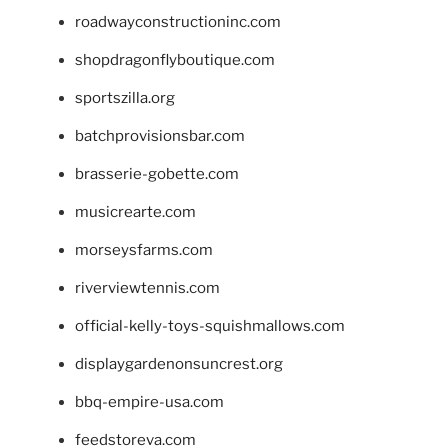
roadwayconstructioninc.com
shopdragonflyboutique.com
sportszilla.org
batchprovisionsbar.com
brasserie-gobette.com
musicrearte.com
morseysfarms.com
riverviewtennis.com
official-kelly-toys-squishmallows.com
displaygardenonsuncrest.org
bbq-empire-usa.com
feedstoreva.com