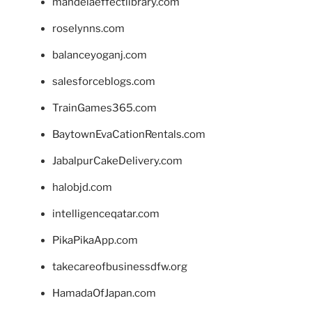
mandelaeffectlibrary.com
roselynns.com
balanceyoganj.com
salesforceblogs.com
TrainGames365.com
BaytownEvaCationRentals.com
JabalpurCakeDelivery.com
halobjd.com
intelligenceqatar.com
PikaPikaApp.com
takecareofbusinessdfw.org
HamadaOfJapan.com