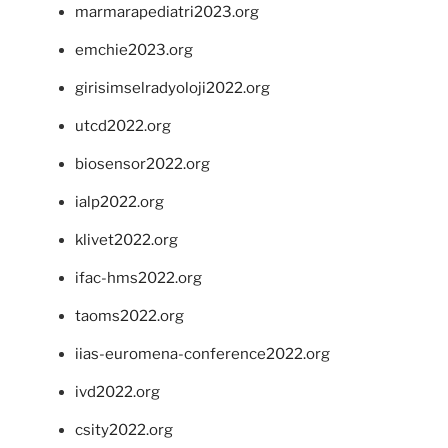
marmarapediatri2023.org
emchie2023.org
girisimselradyoloji2022.org
utcd2022.org
biosensor2022.org
ialp2022.org
klivet2022.org
ifac-hms2022.org
taoms2022.org
iias-euromena-conference2022.org
ivd2022.org
csity2022.org