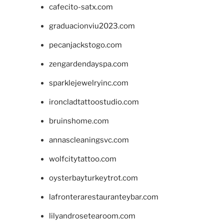
cafecito-satx.com
graduacionviu2023.com
pecanjackstogo.com
zengardendayspa.com
sparklejewelryinc.com
ironcladtattoostudio.com
bruinshome.com
annascleaningsvc.com
wolfcitytattoo.com
oysterbayturkeytrot.com
lafronterarestauranteybar.com
lilyandrosetearoom.com