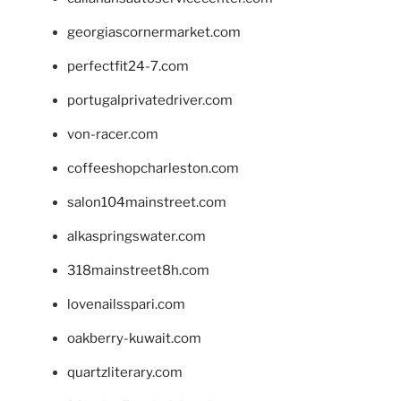
georgiascornermarket.com
perfectfit24-7.com
portugalprivatedriver.com
von-racer.com
coffeeshopcharleston.com
salon104mainstreet.com
alkaspringswater.com
318mainstreet8h.com
lovenailsspari.com
oakberry-kuwait.com
quartzliterary.com