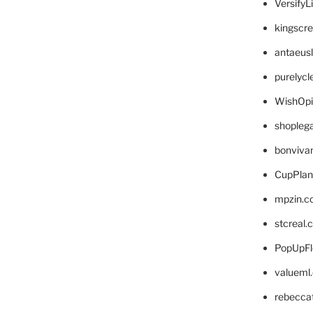
VersifyL
kingscr
antaeus
purelyc
WishOp
shopleg
bonviva
CupPlan
mpzin.c
stcreal.
PopUpFl
valueml
rebecca