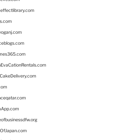
ffectlibrary.com
ns.com
yoganj.com
rceblogs.com
ames365.com
EvaCationRentals.com
rCakeDelivery.com
.com
enceqatar.com
aApp.com
eofbusinessdfw.org
OfJapan.com