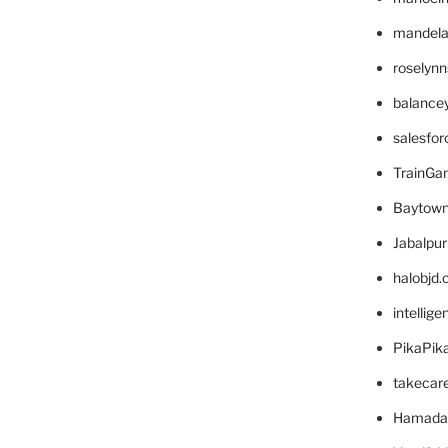
mandelae
roselyn
balance
salesfo
TrainG
Baytown
Jabalpu
halobjd
intellig
PikaPik
takecar
Hamada