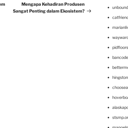
Post
tem
Mengapa Kehadiran Produsen
unbound
Sangat Penting dalam Ekosistem?
catfrien
marianli
wayward
pidfloo
bancode
betterm
hingsto
choosea
hoverbo
alaskapo
stsmp.o
manoel