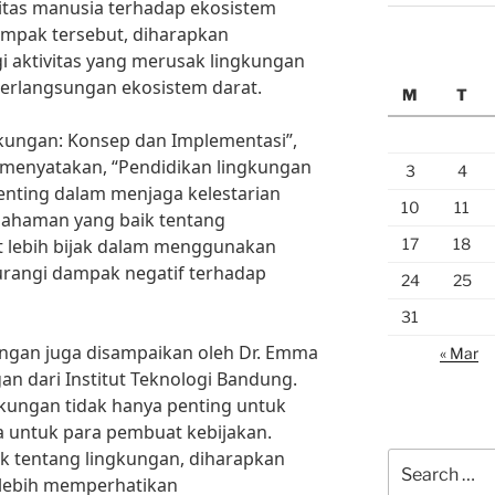
tas manusia terhadap ekosistem
mpak tersebut, diharapkan
 aktivitas yang merusak lingkungan
erlangsungan ekosistem darat.
M
T
kungan: Konsep dan Implementasi”,
 menyatakan, “Pendidikan lingkungan
3
4
enting dalam menjaga kelestarian
10
11
mahaman yang baik tentang
17
18
t lebih bijak dalam menggunakan
rangi dampak negatif terhadap
24
25
31
ungan juga disampaikan oleh Dr. Emma
« Mar
gan dari Institut Teknologi Bandung.
kungan tidak hanya penting untuk
a untuk para pembuat kebijakan.
 tentang lingkungan, diharapkan
Search
 lebih memperhatikan
for: