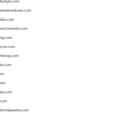
ifestyle.com
eekadventures.com
labs.com
leanchemdry.com
ing.com
acee.com
ntshop.com
te.com
om
com
ea.com
.com
torresjewelry.com