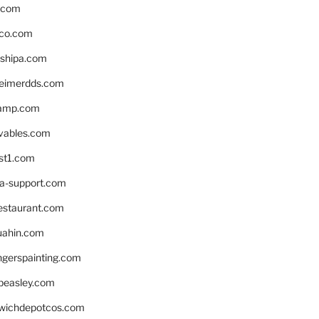
s.com
ico.com
shipa.com
eimerdds.com
camp.com
ivables.com
st1.com
la-support.com
estaurant.com
uahin.com
erspainting.com
beasley.com
wichdepotcos.com