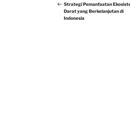
navigation
Post
Strategi Pemanfaatan Ekosis
Darat yang Berkelanjutan di
Indonesia