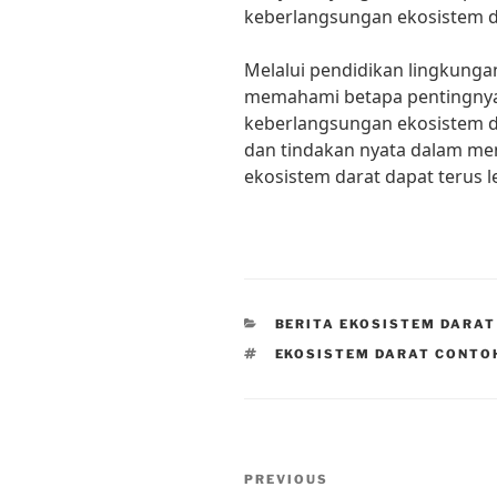
keberlangsungan ekosistem d
Melalui pendidikan lingkunga
memahami betapa pentingnya
keberlangsungan ekosistem d
dan tindakan nyata dalam me
ekosistem darat dapat terus 
CATEGORIES
BERITA EKOSISTEM DARAT
TAGS
EKOSISTEM DARAT CONTO
Post
Previous
PREVIOUS