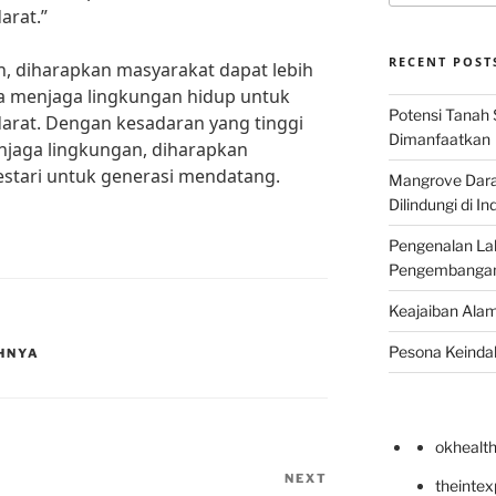
arat.”
RECENT POST
n, diharapkan masyarakat dapat lebih
 menjaga lingkungan hidup untuk
Potensi Tanah 
arat. Dengan kesadaran yang tinggi
Dimanfaatkan
njaga lingkungan, diharapkan
lestari untuk generasi mendatang.
Mangrove Darat
Dilindungi di I
Pengenalan La
Pengembangan 
Keajaiban Alam
Pesona Keindah
HNYA
okhealt
NEXT
Next
theinte