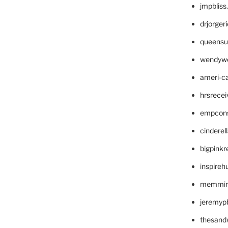
jmpblis
drjorger
queensu
wendyw
ameri-
hrsrece
empcon
cinderel
bigpinkr
inspireh
memming
jeremyp
thesand