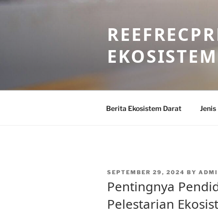
Skip
to
REEFRECPR
content
EKOSISTEM
Berita Ekosistem Darat
Jenis
POSTED
SEPTEMBER 29, 2024
BY
ADMI
ON
Pentingnya Pendi
Pelestarian Ekosi