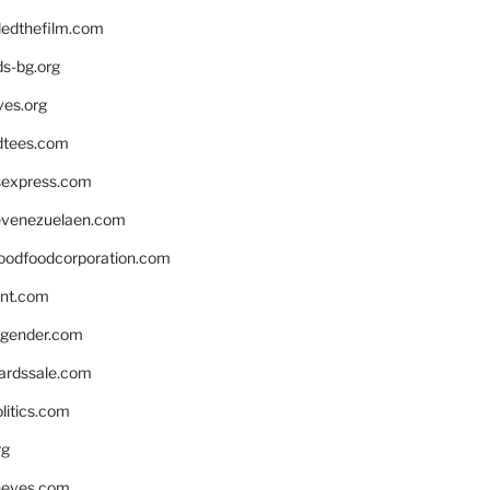
edthefilm.com
ds-bg.org
ves.org
tees.com
rsexpress.com
venezuelaen.com
oodfoodcorporation.com
nnt.com
gender.com
ardssale.com
litics.com
rg
neves.com