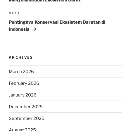
Menyelamatkan Ekosistem Darat
Next
NEXT
Post
Pentingnya Konservasi Ekosistem Daratan di
Indonesia
ARCHIVES
March 2026
February 2026
January 2026
December 2025
September 2025
August 2025