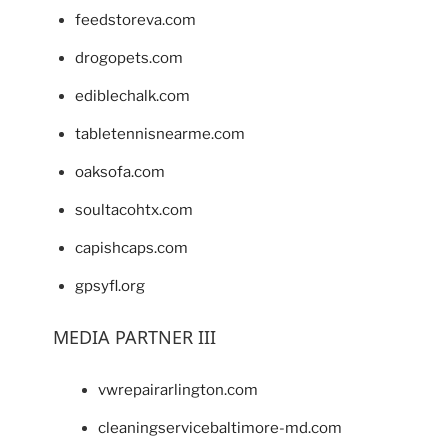
feedstoreva.com
drogopets.com
ediblechalk.com
tabletennisnearme.com
oaksofa.com
soultacohtx.com
capishcaps.com
gpsyfl.org
MEDIA PARTNER III
vwrepairarlington.com
cleaningservicebaltimore-md.com