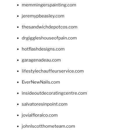
memmingerspainting.com
jeremypbeasley.com
thesandwichdepotcos.com
drgiggleshouseofpain.com
hotflashdesigns.com
garagenadeau.com
lifestylechauffeurservice.com
EverNewNails.com
insideoutdecoratingcentre.com
salvatoresinpoint.com
jovialfloralco.com
johnlscotthometeam.com