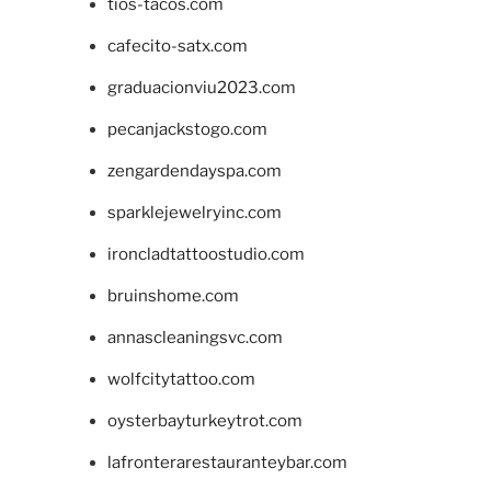
tios-tacos.com
cafecito-satx.com
graduacionviu2023.com
pecanjackstogo.com
zengardendayspa.com
sparklejewelryinc.com
ironcladtattoostudio.com
bruinshome.com
annascleaningsvc.com
wolfcitytattoo.com
oysterbayturkeytrot.com
lafronterarestauranteybar.com