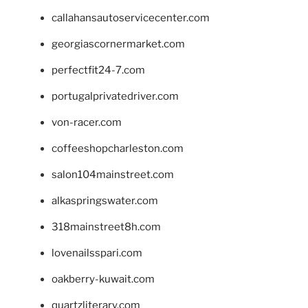
callahansautoservicecenter.com
georgiascornermarket.com
perfectfit24-7.com
portugalprivatedriver.com
von-racer.com
coffeeshopcharleston.com
salon104mainstreet.com
alkaspringswater.com
318mainstreet8h.com
lovenailsspari.com
oakberry-kuwait.com
quartzliterary.com