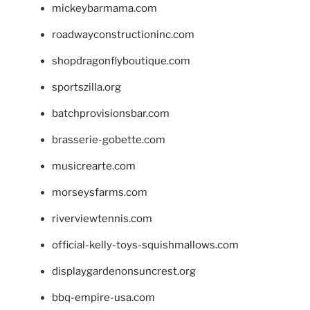
mickeybarmama.com
roadwayconstructioninc.com
shopdragonflyboutique.com
sportszilla.org
batchprovisionsbar.com
brasserie-gobette.com
musicrearte.com
morseysfarms.com
riverviewtennis.com
official-kelly-toys-squishmallows.com
displaygardenonsuncrest.org
bbq-empire-usa.com