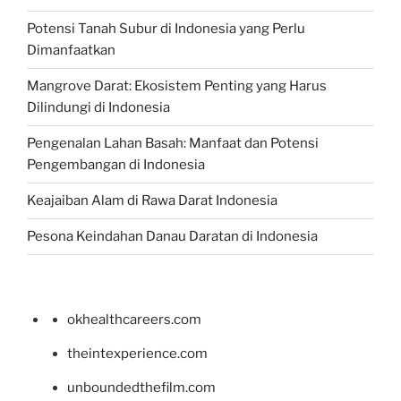
Potensi Tanah Subur di Indonesia yang Perlu
Dimanfaatkan
Mangrove Darat: Ekosistem Penting yang Harus
Dilindungi di Indonesia
Pengenalan Lahan Basah: Manfaat dan Potensi
Pengembangan di Indonesia
Keajaiban Alam di Rawa Darat Indonesia
Pesona Keindahan Danau Daratan di Indonesia
okhealthcareers.com
theintexperience.com
unboundedthefilm.com