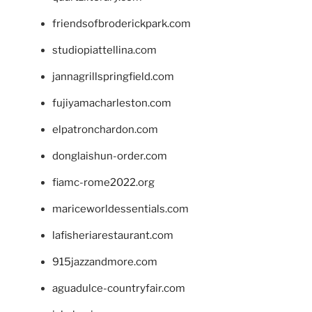
friendsofbroderickpark.com
studiopiattellina.com
jannagrillspringfield.com
fujiyamacharleston.com
elpatronchardon.com
donglaishun-order.com
fiamc-rome2022.org
mariceworldessentials.com
lafisheriarestaurant.com
915jazzandmore.com
aguadulce-countryfair.com