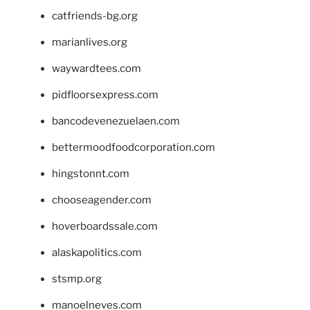
catfriends-bg.org
marianlives.org
waywardtees.com
pidfloorsexpress.com
bancodevenezuelaen.com
bettermoodfoodcorporation.com
hingstonnt.com
chooseagender.com
hoverboardssale.com
alaskapolitics.com
stsmp.org
manoelneves.com