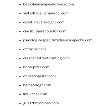
beckslandscapeandfence.com
vistaaltadelveramendi.com
coastlinecateringnc.com
cuesburgershouston.com
psicologiaespecializadaencampeche.com
dmtacos.com
crescentstreetprinting.com
hornopizza.com
driveadragster.com
hematologa.com
lizaivanov.com
guesttinyhomes.com