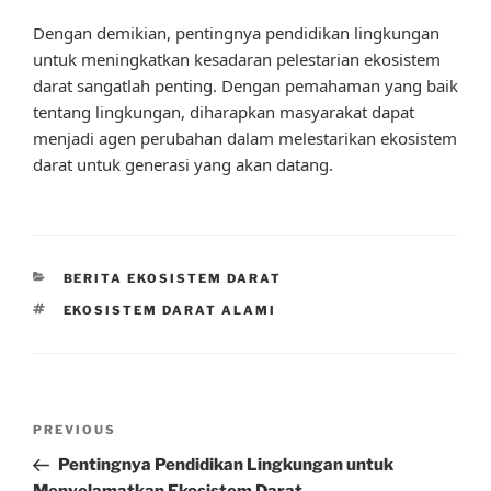
Dengan demikian, pentingnya pendidikan lingkungan
untuk meningkatkan kesadaran pelestarian ekosistem
darat sangatlah penting. Dengan pemahaman yang baik
tentang lingkungan, diharapkan masyarakat dapat
menjadi agen perubahan dalam melestarikan ekosistem
darat untuk generasi yang akan datang.
CATEGORIES
BERITA EKOSISTEM DARAT
TAGS
EKOSISTEM DARAT ALAMI
Post
Previous
PREVIOUS
navigation
Post
Pentingnya Pendidikan Lingkungan untuk