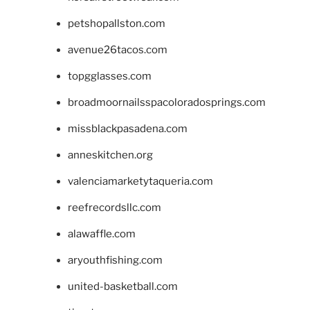
petshopallston.com
avenue26tacos.com
topgglasses.com
broadmoornailsspacoloradosprings.com
missblackpasadena.com
anneskitchen.org
valenciamarketytaqueria.com
reefrecordsllc.com
alawaffle.com
aryouthfishing.com
united-basketball.com