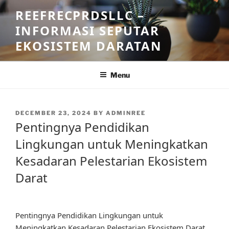
Skip
REEFRECPRDSLLC –
to
INFORMASI SEPUTAR
content
EKOSISTEM DARATAN
Menu
POSTED
DECEMBER 23, 2024
BY
ADMINREE
ON
Pentingnya Pendidikan
Lingkungan untuk Meningkatkan
Kesadaran Pelestarian Ekosistem
Darat
Pentingnya Pendidikan Lingkungan untuk
Meningkatkan Kesadaran Pelestarian Ekosistem Darat