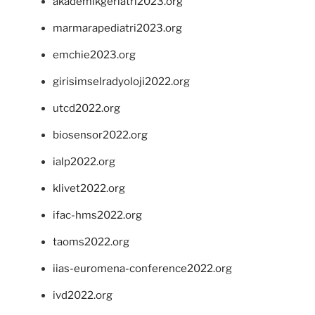
akademikgeriatri2023.org
marmarapediatri2023.org
emchie2023.org
girisimselradyoloji2022.org
utcd2022.org
biosensor2022.org
ialp2022.org
klivet2022.org
ifac-hms2022.org
taoms2022.org
iias-euromena-conference2022.org
ivd2022.org