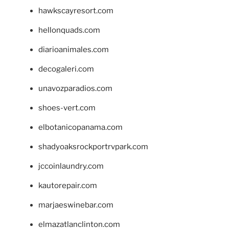
hawkscayresort.com
hellonquads.com
diarioanimales.com
decogaleri.com
unavozparadios.com
shoes-vert.com
elbotanicopanama.com
shadyoaksrockportrvpark.com
jccoinlaundry.com
kautorepair.com
marjaeswinebar.com
elmazatlanclinton.com