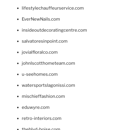
lifestylechauffeurservice.com
EverNewNails.com
insideoutdecoratingcentre.com
salvatoresinpoint.com
jovialfloralco.com
johnlscotthometeam.com
u-seehomes.com
watersportslagonissi.com
mischieffashion.com
eduwyre.com
retro-interiors.com
theblvd-boise.com