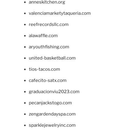
anneskitchen.org
valenciamarketytaqueria.com
reefrecordsllc.com
alawaffle.com
aryouthfishing.com
united-basketball.com
tios-tacos.com
cafecito-satx.com
graduacionviu2023.com
pecanjackstogo.com
zengardendayspa.com
sparklejewelryinc.com