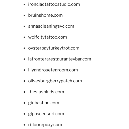
ironcladtattoostudio.com
bruinshome.com
annascleaningsvc.com
wolfcitytattoo.com
oysterbayturkeytrot.com
lafronterarestauranteybar.com
lilyandrosetearoom.com
olivesburgberrypatch.com
theslushkids.com
giobastian.com
glpascensori.com
rifloorepoxy.com