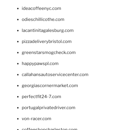
ideacoffeenyc.com
odieschillicothe.com
lacantinitagalesburg.com
pizzadeliverybristol.com
greenstarsmogcheck.com
happypawspl.com
callahansautoservicecenter.com
georgiascornermarket.com
perfectfit24-7.com
portugalprivatedriver.com
von-racer.com
coffeeshopcharleston.com