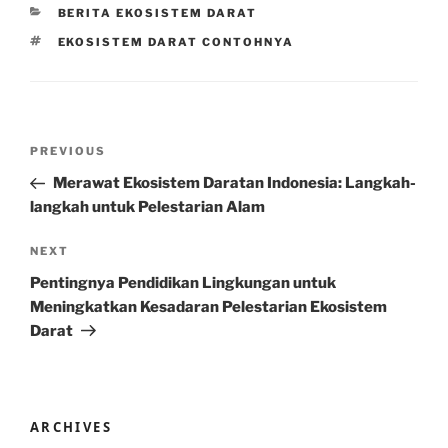
CATEGORIES
BERITA EKOSISTEM DARAT
TAGS
EKOSISTEM DARAT CONTOHNYA
Post
Previous
PREVIOUS
navigation
Post
Merawat Ekosistem Daratan Indonesia: Langkah-
langkah untuk Pelestarian Alam
Next
NEXT
Post
Pentingnya Pendidikan Lingkungan untuk
Meningkatkan Kesadaran Pelestarian Ekosistem
Darat
ARCHIVES