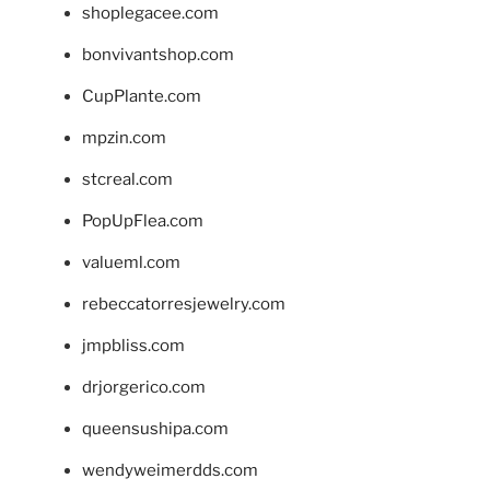
shoplegacee.com
bonvivantshop.com
CupPlante.com
mpzin.com
stcreal.com
PopUpFlea.com
valueml.com
rebeccatorresjewelry.com
jmpbliss.com
drjorgerico.com
queensushipa.com
wendyweimerdds.com