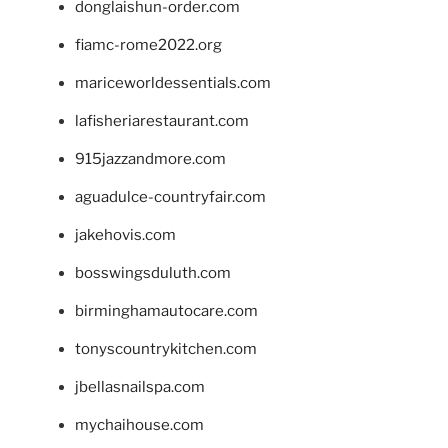
donglaishun-order.com
fiamc-rome2022.org
mariceworldessentials.com
lafisheriarestaurant.com
915jazzandmore.com
aguadulce-countryfair.com
jakehovis.com
bosswingsduluth.com
birminghamautocare.com
tonyscountrykitchen.com
jbellasnailspa.com
mychaihouse.com