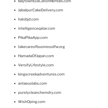
BaytownEvaCationRentals.com
JabalpurCakeDelivery.com
halobjd.com
intelligenceqatar.com
PikaPikaApp.com
takecareofbusinessdfw.org
HamadaOfJapan.com
VersifyLifestyle.com
kingscreekadventures.com
antaeuslabs.com
purelycleanchemdry.com
WishOping.com