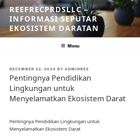
Skip
REEFRECPRDSLLC –
to
INFORMASI SEPUTAR
content
EKOSISTEM DARATAN
Menu
POSTED
DECEMBER 22, 2024
BY
ADMINREE
ON
Pentingnya Pendidikan
Lingkungan untuk
Menyelamatkan Ekosistem Darat
Pentingnya Pendidikan Lingkungan untuk
Menyelamatkan Ekosistem Darat