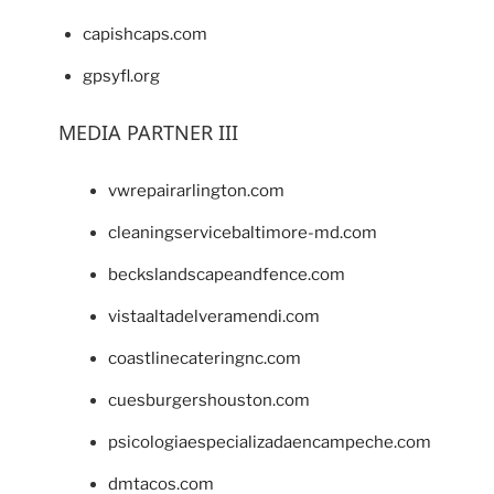
capishcaps.com
gpsyfl.org
MEDIA PARTNER III
vwrepairarlington.com
cleaningservicebaltimore-md.com
beckslandscapeandfence.com
vistaaltadelveramendi.com
coastlinecateringnc.com
cuesburgershouston.com
psicologiaespecializadaencampeche.com
dmtacos.com