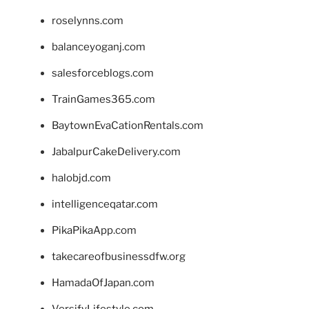
roselynns.com
balanceyoganj.com
salesforceblogs.com
TrainGames365.com
BaytownEvaCationRentals.com
JabalpurCakeDelivery.com
halobjd.com
intelligenceqatar.com
PikaPikaApp.com
takecareofbusinessdfw.org
HamadaOfJapan.com
VersifyLifestyle.com