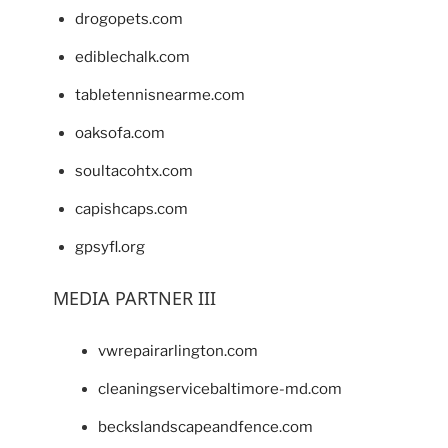
drogopets.com
ediblechalk.com
tabletennisnearme.com
oaksofa.com
soultacohtx.com
capishcaps.com
gpsyfl.org
MEDIA PARTNER III
vwrepairarlington.com
cleaningservicebaltimore-md.com
beckslandscapeandfence.com