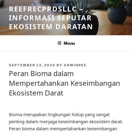
Skip
REEFRECPRDSLLC –
to
INFORMASI SEPUTAR
content
EKOSISTEM DARATAN
Menu
POSTED
SEPTEMBER 13, 2024
BY
ADMINREE
ON
Peran Bioma dalam
Mempertahankan Keseimbangan
Ekosistem Darat
Bioma merupakan lingkungan hidup yang sangat
penting dalam menjaga keseimbangan ekosistem darat.
Peran bioma dalam mempertahankan keseimbangan