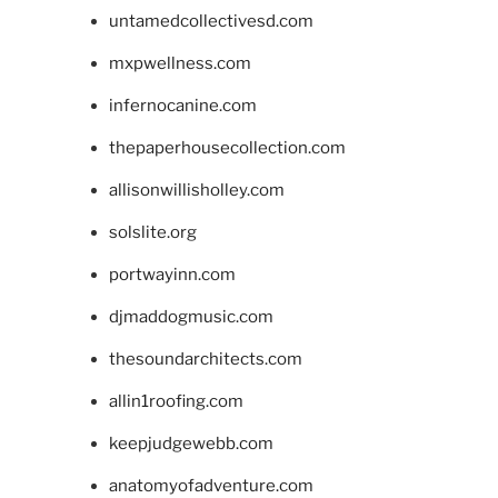
untamedcollectivesd.com
mxpwellness.com
infernocanine.com
thepaperhousecollection.com
allisonwillisholley.com
solslite.org
portwayinn.com
djmaddogmusic.com
thesoundarchitects.com
allin1roofing.com
keepjudgewebb.com
anatomyofadventure.com