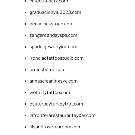
cafecito-satx.com
graduacionviu2023.com
pecanjackstogo.com
zengardendayspa.com
sparklejewelryinc.com
ironcladtattoostudio.com
bruinshome.com
annascleaningsvc.com
wolfcitytattoo.com
oysterbayturkeytrot.com
lafronterarestauranteybar.com
lilyandrosetearoom.com