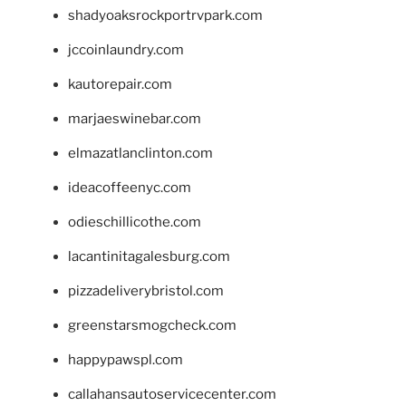
shadyoaksrockportrvpark.com
jccoinlaundry.com
kautorepair.com
marjaeswinebar.com
elmazatlanclinton.com
ideacoffeenyc.com
odieschillicothe.com
lacantinitagalesburg.com
pizzadeliverybristol.com
greenstarsmogcheck.com
happypawspl.com
callahansautoservicecenter.com