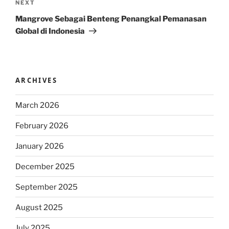
Next
NEXT
Post
Mangrove Sebagai Benteng Penangkal Pemanasan
Global di Indonesia
ARCHIVES
March 2026
February 2026
January 2026
December 2025
September 2025
August 2025
July 2025