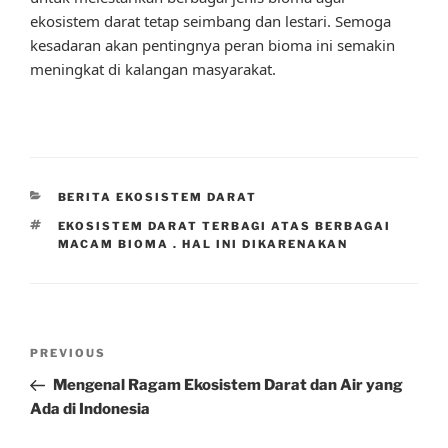
ekosistem darat tetap seimbang dan lestari. Semoga
kesadaran akan pentingnya peran bioma ini semakin
meningkat di kalangan masyarakat.
CATEGORIES
BERITA EKOSISTEM DARAT
TAGS
EKOSISTEM DARAT TERBAGI ATAS BERBAGAI
MACAM BIOMA . HAL INI DIKARENAKAN
Post
Previous
PREVIOUS
navigation
Post
Mengenal Ragam Ekosistem Darat dan Air yang
Ada di Indonesia