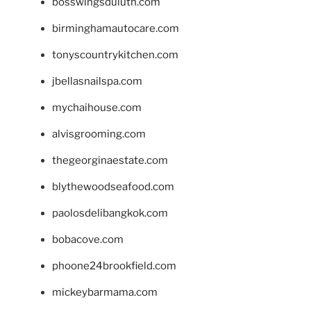
bosswingsduluth.com
birminghamautocare.com
tonyscountrykitchen.com
jbellasnailspa.com
mychaihouse.com
alvisgrooming.com
thegeorginaestate.com
blythewoodseafood.com
paolosdelibangkok.com
bobacove.com
phoone24brookfield.com
mickeybarmama.com