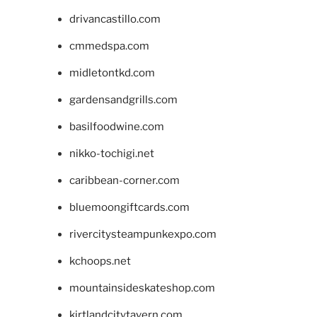
drivancastillo.com
cmmedspa.com
midletontkd.com
gardensandgrills.com
basilfoodwine.com
nikko-tochigi.net
caribbean-corner.com
bluemoongiftcards.com
rivercitysteampunkexpo.com
kchoops.net
mountainsideskateshop.com
kirtlandcitytavern.com