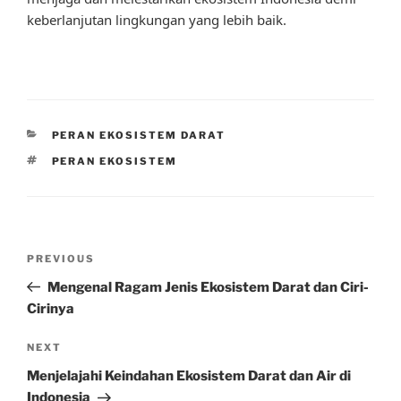
keberlanjutan lingkungan yang lebih baik.
CATEGORIES
PERAN EKOSISTEM DARAT
TAGS
PERAN EKOSISTEM
Post
Previous
PREVIOUS
navigation
Post
Mengenal Ragam Jenis Ekosistem Darat dan Ciri-
Cirinya
Next
NEXT
Post
Menjelajahi Keindahan Ekosistem Darat dan Air di
Indonesia