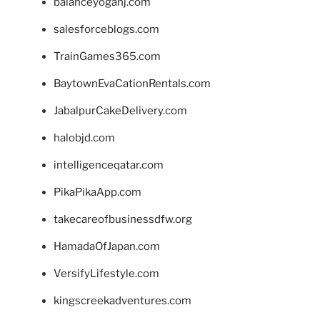
balanceyoganj.com
salesforceblogs.com
TrainGames365.com
BaytownEvaCationRentals.com
JabalpurCakeDelivery.com
halobjd.com
intelligenceqatar.com
PikaPikaApp.com
takecareofbusinessdfw.org
HamadaOfJapan.com
VersifyLifestyle.com
kingscreekadventures.com