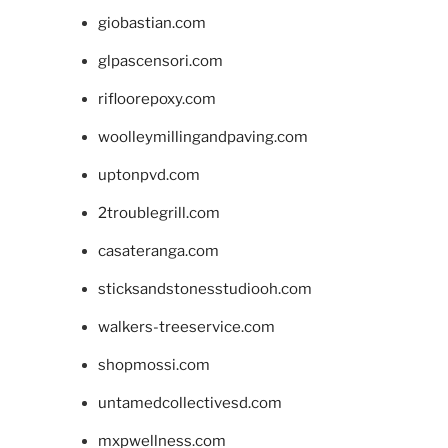
giobastian.com
glpascensori.com
rifloorepoxy.com
woolleymillingandpaving.com
uptonpvd.com
2troublegrill.com
casateranga.com
sticksandstonesstudiooh.com
walkers-treeservice.com
shopmossi.com
untamedcollectivesd.com
mxpwellness.com