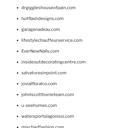
drgiggleshouseofpain.com
hotflashdesigns.com
garagenadeau.com
lifestylechauffeurservice.com
EverNewNails.com
insideoutdecoratingcentre.com
salvatoresinpoint.com
jovialfloralco.com
johnlscotthometeam.com
u-seehomes.com
watersportslagonissi.com
mischieffashion.com