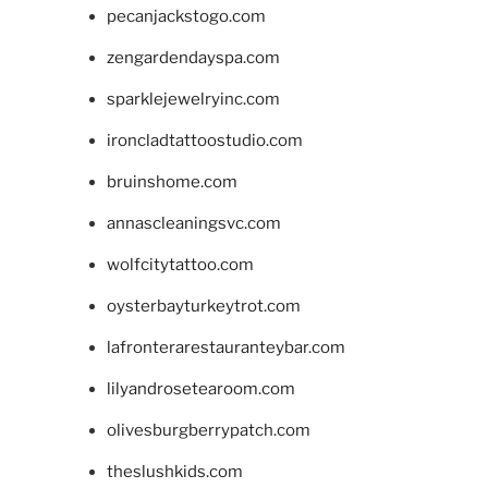
pecanjackstogo.com
zengardendayspa.com
sparklejewelryinc.com
ironcladtattoostudio.com
bruinshome.com
annascleaningsvc.com
wolfcitytattoo.com
oysterbayturkeytrot.com
lafronterarestauranteybar.com
lilyandrosetearoom.com
olivesburgberrypatch.com
theslushkids.com