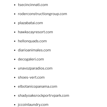
tsecincinnati.com
roderconstructiongroup.com
plazabatai.com
hawkscayresort.com
hellonquads.com
diarioanimales.com
decogaleri.com
unavozparadios.com
shoes-vert.com
elbotanicopanama.com
shadyoaksrockportrvpark.com
jccoinlaundry.com