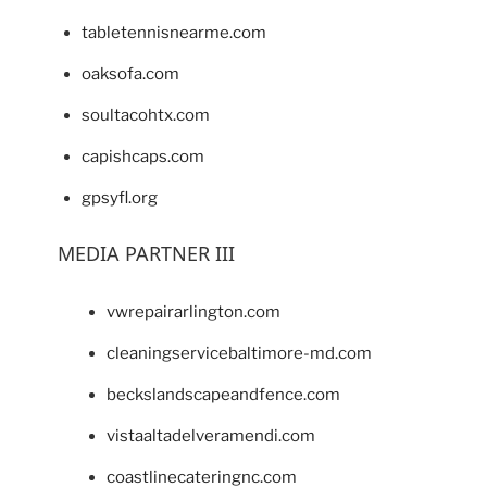
tabletennisnearme.com
oaksofa.com
soultacohtx.com
capishcaps.com
gpsyfl.org
MEDIA PARTNER III
vwrepairarlington.com
cleaningservicebaltimore-md.com
beckslandscapeandfence.com
vistaaltadelveramendi.com
coastlinecateringnc.com