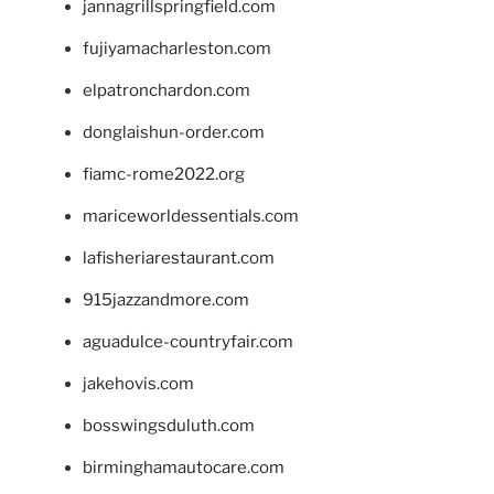
jannagrillspringfield.com
fujiyamacharleston.com
elpatronchardon.com
donglaishun-order.com
fiamc-rome2022.org
mariceworldessentials.com
lafisheriarestaurant.com
915jazzandmore.com
aguadulce-countryfair.com
jakehovis.com
bosswingsduluth.com
birminghamautocare.com