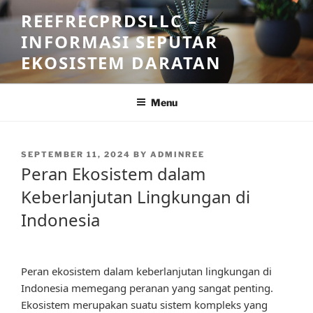
Skip
REEFRECPRDSLLC –
to
INFORMASI SEPUTAR
content
EKOSISTEM DARATAN
Menu
POSTED
SEPTEMBER 11, 2024
BY
ADMINREE
ON
Peran Ekosistem dalam
Keberlanjutan Lingkungan di
Indonesia
Peran ekosistem dalam keberlanjutan lingkungan di
Indonesia memegang peranan yang sangat penting.
Ekosistem merupakan suatu sistem kompleks yang