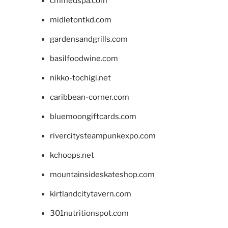
cmmedspa.com
midletontkd.com
gardensandgrills.com
basilfoodwine.com
nikko-tochigi.net
caribbean-corner.com
bluemoongiftcards.com
rivercitysteampunkexpo.com
kchoops.net
mountainsideskateshop.com
kirtlandcitytavern.com
301nutritionspot.com