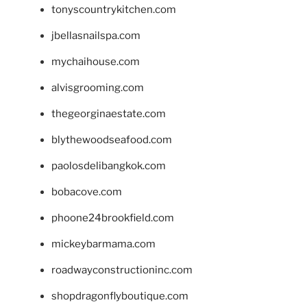
tonyscountrykitchen.com
jbellasnailspa.com
mychaihouse.com
alvisgrooming.com
thegeorginaestate.com
blythewoodseafood.com
paolosdelibangkok.com
bobacove.com
phoone24brookfield.com
mickeybarmama.com
roadwayconstructioninc.com
shopdragonflyboutique.com