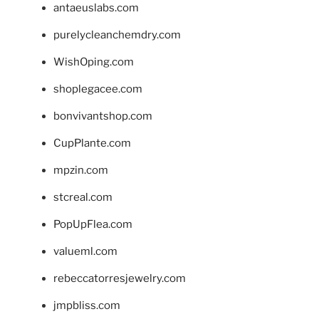
antaeuslabs.com
purelycleanchemdry.com
WishOping.com
shoplegacee.com
bonvivantshop.com
CupPlante.com
mpzin.com
stcreal.com
PopUpFlea.com
valueml.com
rebeccatorresjewelry.com
jmpbliss.com