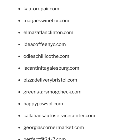
kautorepair.com
marjaeswinebar.com
elmazatlanclinton.com
ideacoffeenyc.com
odieschillicothe.com
lacantinitagalesburg.com
pizzadeliverybristol.com
greenstarsmogcheck.com
happypawspl.com
callahansautoservicecenter.com
georgiascornermarket.com
perfectfit24-7.com