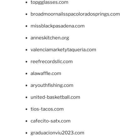
topgglasses.com
broadmoornailsspacoloradosprings.com
missblackpasadena.com
anneskitchen.org
valenciamarketytaqueria.com
reefrecordsllc.com
alawaffle.com
aryouthfishing.com
united-basketball.com
tios-tacos.com
cafecito-satx.com
graduacionviu2023.com