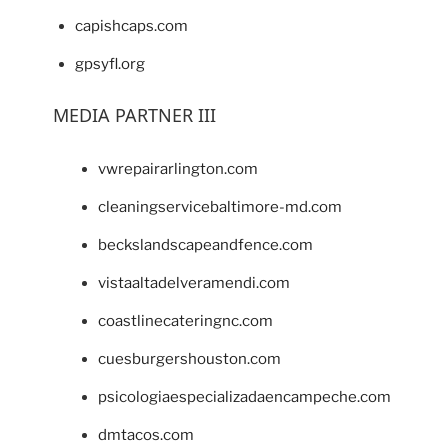
capishcaps.com
gpsyfl.org
MEDIA PARTNER III
vwrepairarlington.com
cleaningservicebaltimore-md.com
beckslandscapeandfence.com
vistaaltadelveramendi.com
coastlinecateringnc.com
cuesburgershouston.com
psicologiaespecializadaencampeche.com
dmtacos.com