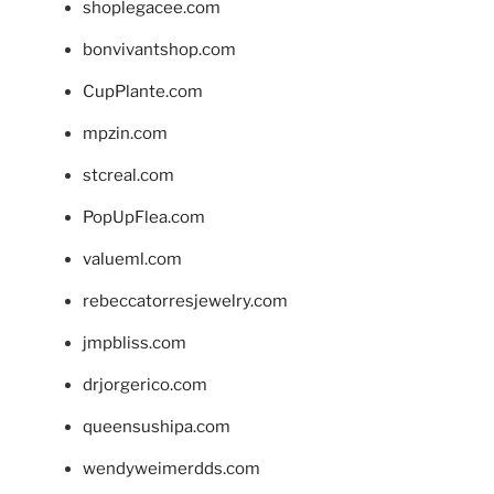
shoplegacee.com
bonvivantshop.com
CupPlante.com
mpzin.com
stcreal.com
PopUpFlea.com
valueml.com
rebeccatorresjewelry.com
jmpbliss.com
drjorgerico.com
queensushipa.com
wendyweimerdds.com