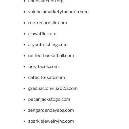
anneskitchen.org
valenciamarketytaqueria.com
reefrecordsllc.com
alawaffle.com
aryouthfishing.com
united-basketball.com
tios-tacos.com
cafecito-satx.com
graduacionviu2023.com
pecanjackstogo.com
zengardendayspa.com
sparklejewelryinc.com