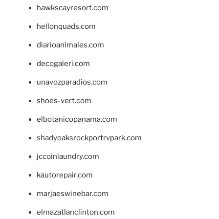
hawkscayresort.com
hellonquads.com
diarioanimales.com
decogaleri.com
unavozparadios.com
shoes-vert.com
elbotanicopanama.com
shadyoaksrockportrvpark.com
jccoinlaundry.com
kautorepair.com
marjaeswinebar.com
elmazatlanclinton.com