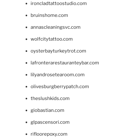
ironcladtattoostudio.com
bruinshome.com
annascleaningsvc.com
wolfcitytattoo.com
oysterbayturkeytrot.com
lafronterarestauranteybar.com
lilyandrosetearoom.com
olivesburgberrypatch.com
theslushkids.com
giobastian.com
glpascensori.com
rifloorepoxy.com