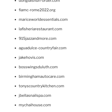
donglaishun-order.com
fiamc-rome2022.org
mariceworldessentials.com
lafisheriarestaurant.com
915jazzandmore.com
aguadulce-countryfair.com
jakehovis.com
bosswingsduluth.com
birminghamautocare.com
tonyscountrykitchen.com
jbellasnailspa.com
mychaihouse.com