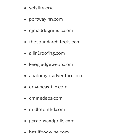
solslite.org
portwayinn.com
djmaddogmusic.com
thesoundarchitects.com
allin1roofing.com
keepjudgewebb.com
anatomyofadventure.com
drivancastillo.com
cmmedspa.com
midletontkd.com
gardensandgrills.com
basilfoodwine.com