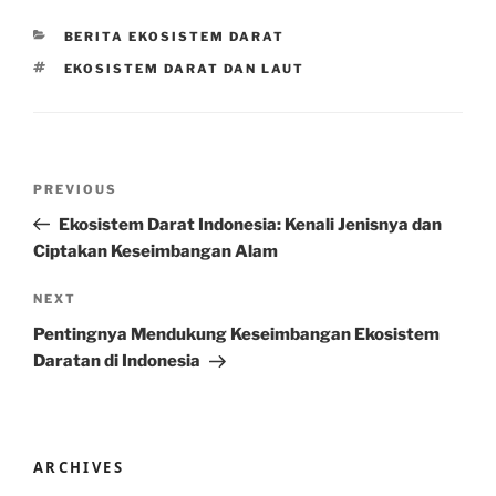
CATEGORIES
BERITA EKOSISTEM DARAT
TAGS
EKOSISTEM DARAT DAN LAUT
Post
Previous
PREVIOUS
navigation
Post
Ekosistem Darat Indonesia: Kenali Jenisnya dan
Ciptakan Keseimbangan Alam
Next
NEXT
Post
Pentingnya Mendukung Keseimbangan Ekosistem
Daratan di Indonesia
ARCHIVES