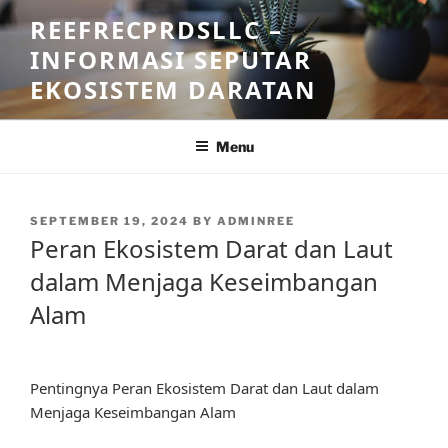
Skip
REEFRECPRDSLLC –
to
INFORMASI SEPUTAR
content
EKOSISTEM DARATAN
Menu
POSTED
SEPTEMBER 19, 2024
BY
ADMINREE
ON
Peran Ekosistem Darat dan Laut
dalam Menjaga Keseimbangan
Alam
Pentingnya Peran Ekosistem Darat dan Laut dalam
Menjaga Keseimbangan Alam