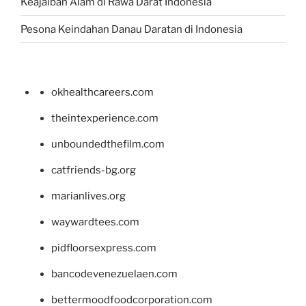
Keajaiban Alam di Rawa Darat Indonesia
Pesona Keindahan Danau Daratan di Indonesia
okhealthcareers.com
theintexperience.com
unboundedthefilm.com
catfriends-bg.org
marianlives.org
waywardtees.com
pidfloorsexpress.com
bancodevenezuelaen.com
bettermoodfoodcorporation.com