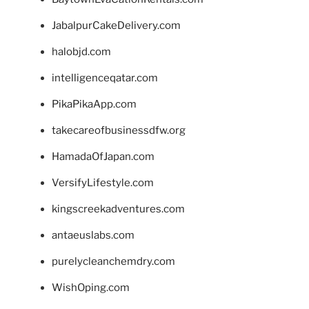
JabalpurCakeDelivery.com
halobjd.com
intelligenceqatar.com
PikaPikaApp.com
takecareofbusinessdfw.org
HamadaOfJapan.com
VersifyLifestyle.com
kingscreekadventures.com
antaeuslabs.com
purelycleanchemdry.com
WishOping.com