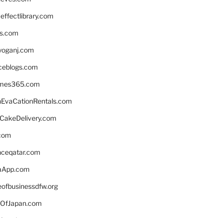
ffectlibrary.com
ns.com
yoganj.com
rceblogs.com
ames365.com
EvaCationRentals.com
rCakeDelivery.com
.com
enceqatar.com
aApp.com
eofbusinessdfw.org
OfJapan.com