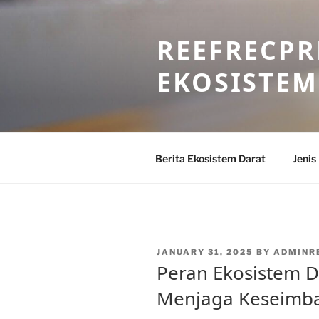
Skip
to
REEFRECPR
content
EKOSISTEM
Berita Ekosistem Darat
Jenis
POSTED
JANUARY 31, 2025
BY
ADMINR
ON
Peran Ekosistem D
Menjaga Keseimba