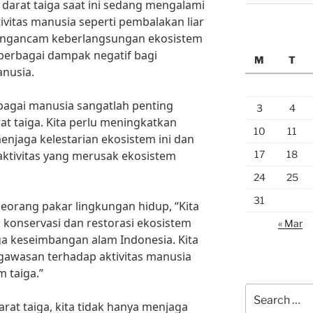
arat taiga saat ini sedang mengalami
ivitas manusia seperti pembalakan liar
 mengancam keberlangsungan ekosistem
berbagai dampak negatif bagi
M
T
nusia.
ebagai manusia sangatlah penting
3
4
t taiga. Kita perlu meningkatkan
10
11
njaga kelestarian ekosistem ini dan
17
18
ktivitas yang merusak ekosistem
24
25
31
eorang pakar lingkungan hidup, “Kita
konservasi dan restorasi ekosistem
« Mar
ga keseimbangan alam Indonesia. Kita
gawasan terhadap aktivitas manusia
 taiga.”
Search
at taiga, kita tidak hanya menjaga
for: