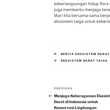
keberlangsungan hidup flora 
juga membantu menjaga kese
Mari kita bersama-sama berpe
ekosistem taiga untuk keberl
CATEGORIES
BERITA EKOSISTEM DARAT
TAGS
EKOSISTEM DARAT TAIGA
Post
Previous
PREVIOUS
navigation
Post
Menjaga Keberagaman Ekosis
Darat di Indonesia untuk
Konservasi Lingkungan