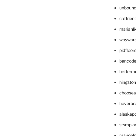
unbound
catfrien
marianli
wayward
pidfloo
bancode
betterm
hingsto
choosea
hoverbo
alaskapo
stsmp.o
manoel