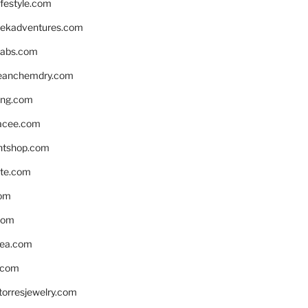
ifestyle.com
eekadventures.com
labs.com
leanchemdry.com
ing.com
acee.com
ntshop.com
te.com
om
com
ea.com
.com
torresjewelry.com