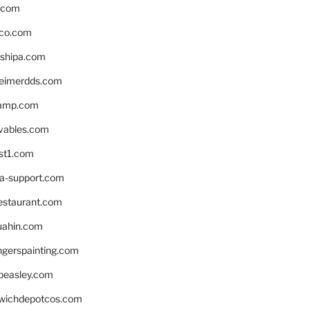
s.com
ico.com
shipa.com
eimerdds.com
camp.com
ivables.com
st1.com
la-support.com
estaurant.com
uahin.com
erspainting.com
beasley.com
wichdepotcos.com