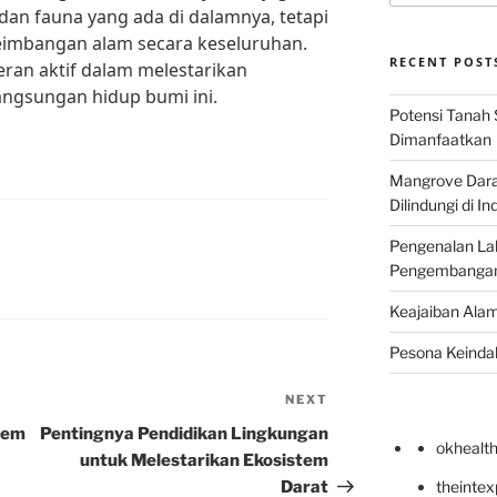
dan fauna yang ada di dalamnya, tetapi
imbangan alam secara keseluruhan.
RECENT POST
ran aktif dalam melestarikan
angsungan hidup bumi ini.
Potensi Tanah 
Dimanfaatkan
Mangrove Darat
Dilindungi di I
Pengenalan La
Pengembangan 
Keajaiban Alam
Pesona Keindah
NEXT
Next
Post
tem
Pentingnya Pendidikan Lingkungan
okhealt
untuk Melestarikan Ekosistem
Darat
theinte