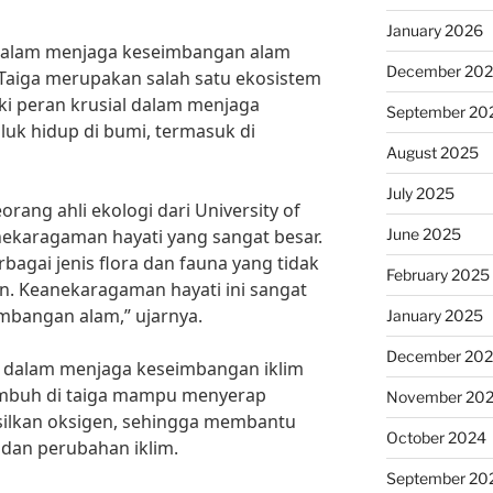
January 2026
 dalam menjaga keseimbangan alam
December 20
 Taiga merupakan salah satu ekosistem
iki peran krusial dalam menjaga
September 20
uk hidup di bumi, termasuk di
August 2025
July 2025
rang ahli ekologi dari University of
June 2025
anekaragaman hayati yang sangat besar.
bagai jenis flora dan fauna yang tidak
February 2025
in. Keanekaragaman hayati ini sangat
mbangan alam,” ujarnya.
January 2025
December 20
ran dalam menjaga keseimbangan iklim
umbuh di taiga mampu menyerap
November 20
ilkan oksigen, sehingga membantu
October 2024
dan perubahan iklim.
September 20