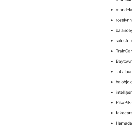
mandelae
roselyn
balance
salesfo
TrainG
Baytown
Jabalpu
halobjd
intellig
PikaPik
takecar
Hamada