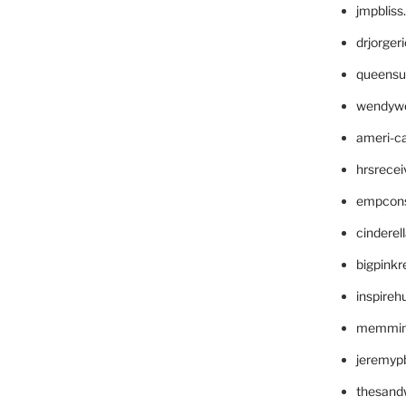
jmpblis
drjorger
queensu
wendyw
ameri-
hrsrece
empcon
cinderel
bigpinkr
inspireh
memming
jeremyp
thesand