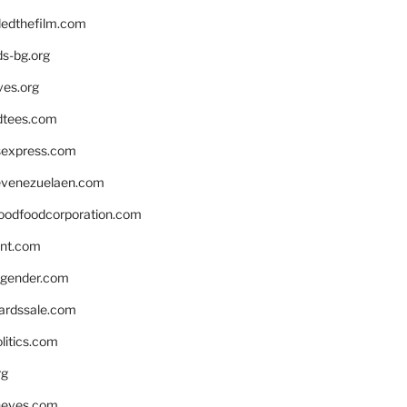
edthefilm.com
ds-bg.org
ves.org
tees.com
rsexpress.com
venezuelaen.com
oodfoodcorporation.com
nnt.com
gender.com
ardssale.com
litics.com
rg
neves.com