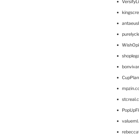
VersifyL
kingscr
antaeus
purelyc
WishOp
shopleg
bonviva
CupPlan
mpzin.c
stcreal.
PopUpFl
valueml
rebecca