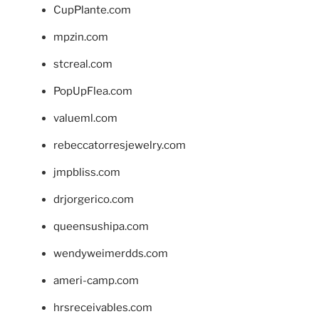
CupPlante.com
mpzin.com
stcreal.com
PopUpFlea.com
valueml.com
rebeccatorresjewelry.com
jmpbliss.com
drjorgerico.com
queensushipa.com
wendyweimerdds.com
ameri-camp.com
hrsreceivables.com