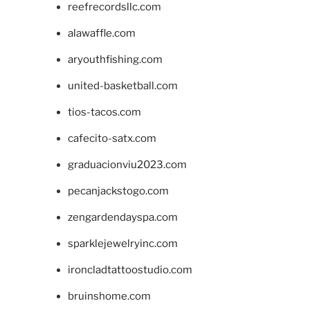
reefrecordsllc.com
alawaffle.com
aryouthfishing.com
united-basketball.com
tios-tacos.com
cafecito-satx.com
graduacionviu2023.com
pecanjackstogo.com
zengardendayspa.com
sparklejewelryinc.com
ironcladtattoostudio.com
bruinshome.com