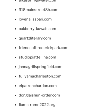
alkaspringswater.com
318mainstreet8h.com
lovenailsspari.com
oakberry-kuwait.com
quartzliterary.com
friendsofbroderickpark.com
studiopiattellina.com
jannagrillspringfield.com
fujiyamacharleston.com
elpatronchardon.com
donglaishun-order.com
fiamc-rome2022.org