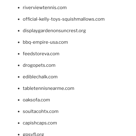
riverviewtennis.com
official-kelly-toys-squishmallows.com
displaygardenonsuncrest.org
bbq-empire-usa.com
feedstoreva.com
drogopets.com
ediblechalk.com
tabletennisnearme.com
oaksofa.com
soultacohtx.com
capishcaps.com
gpsyfl.org