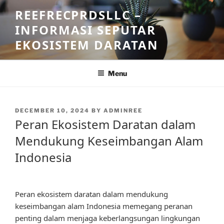
Skip
REEFRECPRDSLLC –
to
INFORMASI SEPUTAR
content
EKOSISTEM DARATAN
Menu
POSTED
DECEMBER 10, 2024
BY
ADMINREE
ON
Peran Ekosistem Daratan dalam
Mendukung Keseimbangan Alam
Indonesia
Peran ekosistem daratan dalam mendukung
keseimbangan alam Indonesia memegang peranan
penting dalam menjaga keberlangsungan lingkungan