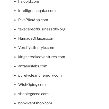
halobjd.com
intelligenceqatar.com
PikaPikaApp.com
takecareofbusinessdfw.org
HamadaOfJapan.com
VersifyLifestyle.com
kingscreekadventures.com
antaeuslabs.com
purelycleanchemdry.com
WishOping.com
shoplegacee.com
bonvivantshop.com