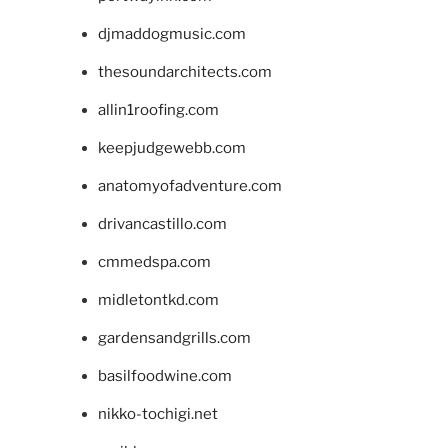
djmaddogmusic.com
thesoundarchitects.com
allin1roofing.com
keepjudgewebb.com
anatomyofadventure.com
drivancastillo.com
cmmedspa.com
midletontkd.com
gardensandgrills.com
basilfoodwine.com
nikko-tochigi.net