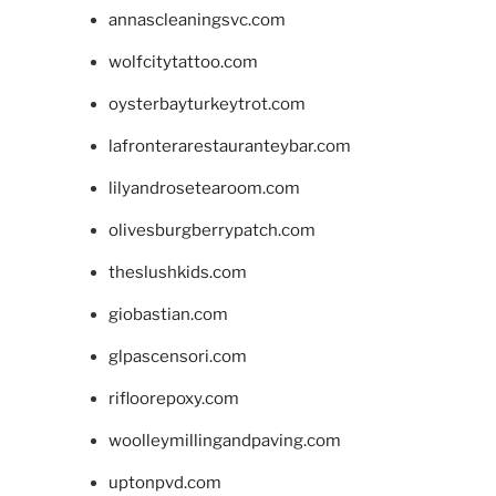
annascleaningsvc.com
wolfcitytattoo.com
oysterbayturkeytrot.com
lafronterarestauranteybar.com
lilyandrosetearoom.com
olivesburgberrypatch.com
theslushkids.com
giobastian.com
glpascensori.com
rifloorepoxy.com
woolleymillingandpaving.com
uptonpvd.com