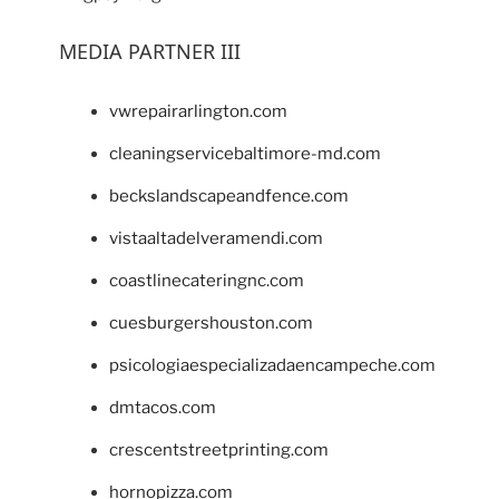
MEDIA PARTNER III
vwrepairarlington.com
cleaningservicebaltimore-md.com
beckslandscapeandfence.com
vistaaltadelveramendi.com
coastlinecateringnc.com
cuesburgershouston.com
psicologiaespecializadaencampeche.com
dmtacos.com
crescentstreetprinting.com
hornopizza.com