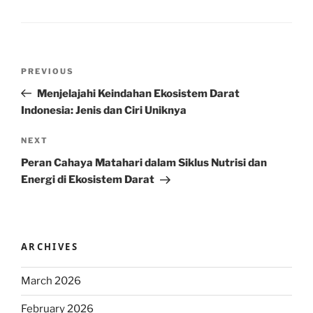
Post
Previous
PREVIOUS
navigation
Post
Menjelajahi Keindahan Ekosistem Darat
Indonesia: Jenis dan Ciri Uniknya
Next
NEXT
Post
Peran Cahaya Matahari dalam Siklus Nutrisi dan
Energi di Ekosistem Darat
ARCHIVES
March 2026
February 2026