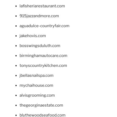
lafisheriarestaurant.com
915jazzandmore.com
aguadulce-countryfair.com
jakehovis.com
bosswingsduluth.com
birminghamautocare.com
tonyscountrykitchen.com
jbellasnailspa.com
mychaihouse.com
alvisgrooming.com
thegeorginaestate.com
blythewoodseafood.com