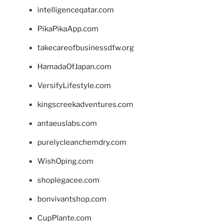
intelligenceqatar.com
PikaPikaApp.com
takecareofbusinessdfw.org
HamadaOfJapan.com
VersifyLifestyle.com
kingscreekadventures.com
antaeuslabs.com
purelycleanchemdry.com
WishOping.com
shoplegacee.com
bonvivantshop.com
CupPlante.com