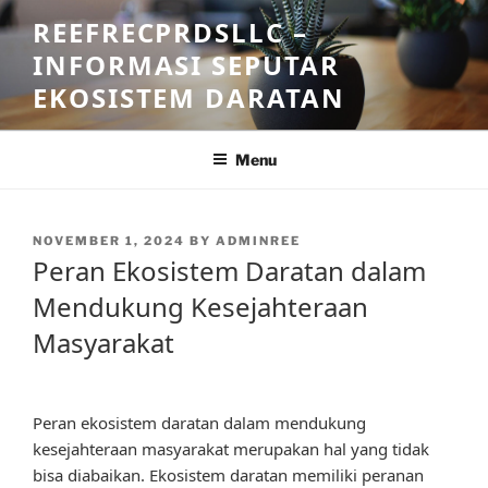
Skip
REEFRECPRDSLLC –
to
INFORMASI SEPUTAR
content
EKOSISTEM DARATAN
Menu
POSTED
NOVEMBER 1, 2024
BY
ADMINREE
ON
Peran Ekosistem Daratan dalam
Mendukung Kesejahteraan
Masyarakat
Peran ekosistem daratan dalam mendukung
kesejahteraan masyarakat merupakan hal yang tidak
bisa diabaikan. Ekosistem daratan memiliki peranan