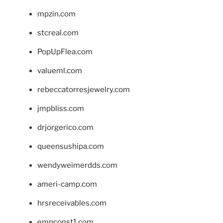
mpzin.com
stcreal.com
PopUpFlea.com
valueml.com
rebeccatorresjewelry.com
jmpbliss.com
drjorgerico.com
queensushipa.com
wendyweimerdds.com
ameri-camp.com
hrsreceivables.com
empconst1.com