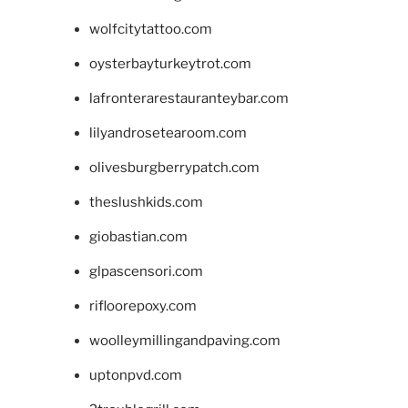
wolfcitytattoo.com
oysterbayturkeytrot.com
lafronterarestauranteybar.com
lilyandrosetearoom.com
olivesburgberrypatch.com
theslushkids.com
giobastian.com
glpascensori.com
rifloorepoxy.com
woolleymillingandpaving.com
uptonpvd.com