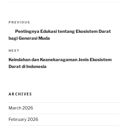
Post
Previous
PREVIOUS
navigation
Post
Pentingnya Edukasi tentang Ekosistem Darat
bagi Generasi Muda
Next
NEXT
Post
Keindahan dan Keanekaragaman Jenis Ekosistem
Darat di Indonesia
ARCHIVES
March 2026
February 2026