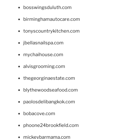
bosswingsduluth.com
birminghamautocare.com
tonyscountrykitchen.com
jbellasnailspa.com
mychaihouse.com
alvisgrooming.com
thegeorginaestate.com
blythewoodseafood.com
paolosdelibangkok.com
bobacove.com
phoone24brookfield.com
mickeybarmama.com