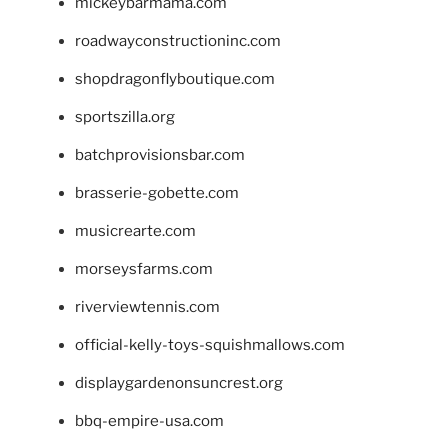
mickeybarmama.com
roadwayconstructioninc.com
shopdragonflyboutique.com
sportszilla.org
batchprovisionsbar.com
brasserie-gobette.com
musicrearte.com
morseysfarms.com
riverviewtennis.com
official-kelly-toys-squishmallows.com
displaygardenonsuncrest.org
bbq-empire-usa.com