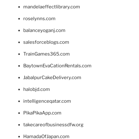
mandelaeffectlibrary.com
roselynns.com
balanceyoganj.com
salesforceblogs.com
TrainGames365.com
BaytownEvaCationRentals.com
JabalpurCakeDelivery.com
halobjd.com
intelligenceqatar.com
PikaPikaApp.com
takecareofbusinessdfw.org
HamadaOfJapan.com