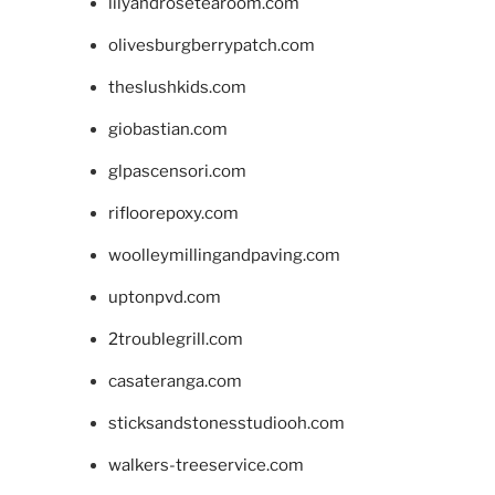
lilyandrosetearoom.com
olivesburgberrypatch.com
theslushkids.com
giobastian.com
glpascensori.com
rifloorepoxy.com
woolleymillingandpaving.com
uptonpvd.com
2troublegrill.com
casateranga.com
sticksandstonesstudiooh.com
walkers-treeservice.com