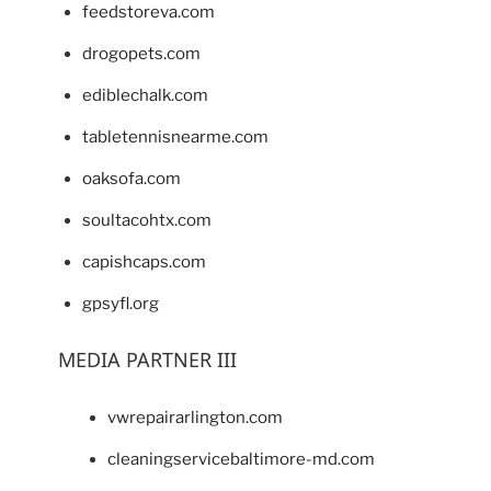
feedstoreva.com
drogopets.com
ediblechalk.com
tabletennisnearme.com
oaksofa.com
soultacohtx.com
capishcaps.com
gpsyfl.org
MEDIA PARTNER III
vwrepairarlington.com
cleaningservicebaltimore-md.com