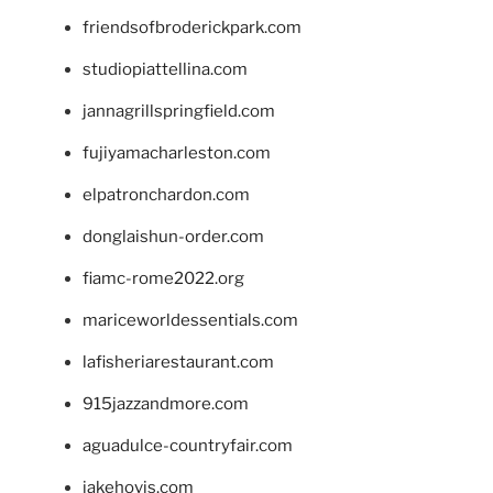
friendsofbroderickpark.com
studiopiattellina.com
jannagrillspringfield.com
fujiyamacharleston.com
elpatronchardon.com
donglaishun-order.com
fiamc-rome2022.org
mariceworldessentials.com
lafisheriarestaurant.com
915jazzandmore.com
aguadulce-countryfair.com
jakehovis.com