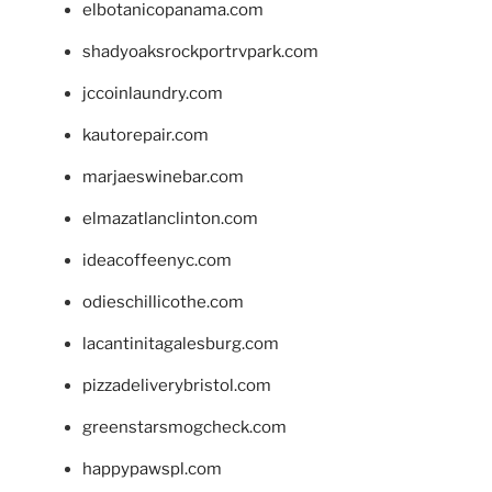
elbotanicopanama.com
shadyoaksrockportrvpark.com
jccoinlaundry.com
kautorepair.com
marjaeswinebar.com
elmazatlanclinton.com
ideacoffeenyc.com
odieschillicothe.com
lacantinitagalesburg.com
pizzadeliverybristol.com
greenstarsmogcheck.com
happypawspl.com