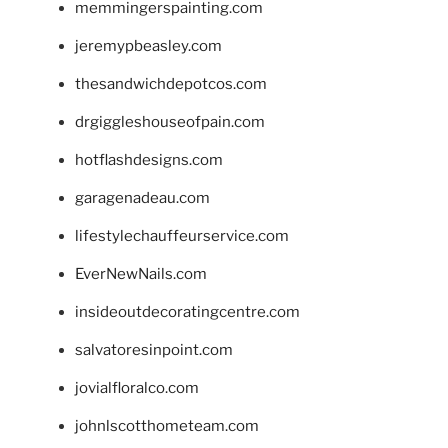
memmingerspainting.com
jeremypbeasley.com
thesandwichdepotcos.com
drgiggleshouseofpain.com
hotflashdesigns.com
garagenadeau.com
lifestylechauffeurservice.com
EverNewNails.com
insideoutdecoratingcentre.com
salvatoresinpoint.com
jovialfloralco.com
johnlscotthometeam.com