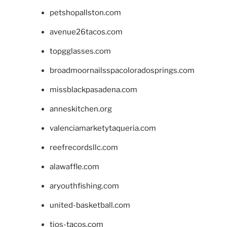
petshopallston.com
avenue26tacos.com
topgglasses.com
broadmoornailsspacoloradosprings.com
missblackpasadena.com
anneskitchen.org
valenciamarketytaqueria.com
reefrecordsllc.com
alawaffle.com
aryouthfishing.com
united-basketball.com
tios-tacos.com