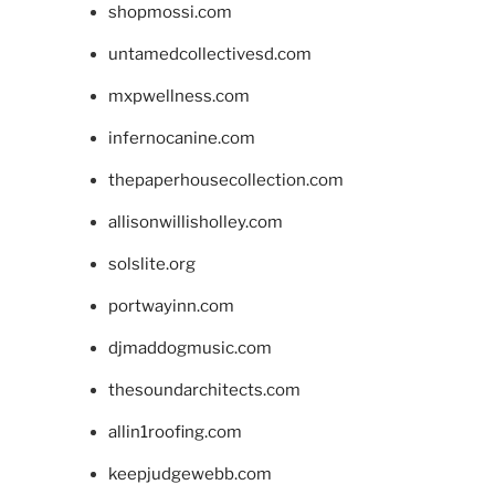
shopmossi.com
untamedcollectivesd.com
mxpwellness.com
infernocanine.com
thepaperhousecollection.com
allisonwillisholley.com
solslite.org
portwayinn.com
djmaddogmusic.com
thesoundarchitects.com
allin1roofing.com
keepjudgewebb.com