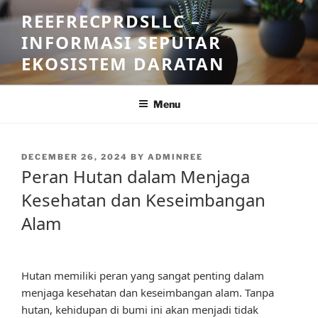
Skip
REEFRECPRDSLLC –
to
INFORMASI SEPUTAR
content
EKOSISTEM DARATAN
Menu
POSTED
DECEMBER 26, 2024
BY
ADMINREE
ON
Peran Hutan dalam Menjaga
Kesehatan dan Keseimbangan
Alam
Hutan memiliki peran yang sangat penting dalam
menjaga kesehatan dan keseimbangan alam. Tanpa
hutan, kehidupan di bumi ini akan menjadi tidak