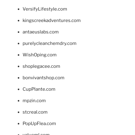
VersifyLifestyle.com
kingscreekadventures.com
antaeuslabs.com
purelycleanchemdry.com
WishOping.com
shoplegacee.com
bonvivantshop.com
CupPlante.com
mpzin.com
stcreal.com
PopUpFlea.com
valueml.com