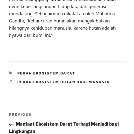
demi keberlangsungan hidup kita dan generasi
mendatang. Sebagaimana dikatakan oleh Mahatma
Gandhi, “Kehancuran hutan akan mengakibatkan
hilangnya kehidupan manusia, karena hutan adalah
nyawa dari bumi ini.”
CATEGORIES
PERAN EKOSISTEM DARAT
TAGS
PERAN EKOSISTEM HUTAN BAGI MANUSIA
Post
Previous
PREVIOUS
navigation
Post
Manfaat Ekosistem Darat Terbagi Menjadi bagi
Lingkungan