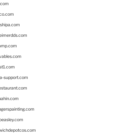
s.com
ico.com
shipa.com
eimerdds.com
camp.com
ivables.com
st1.com
la-support.com
estaurant.com
uahin.com
erspainting.com
beasley.com
wichdepotcos.com