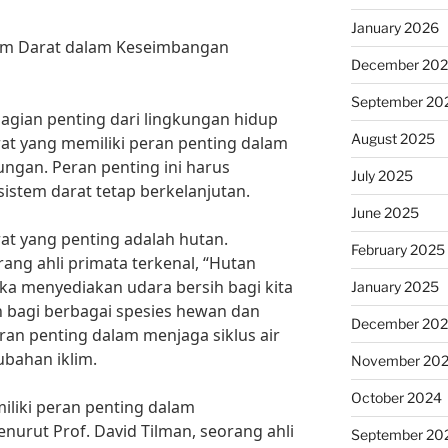
January 2026
stem Darat dalam Keseimbangan
December 20
September 20
agian penting dari lingkungan hidup
August 2025
arat yang memiliki peran penting dalam
ngan. Peran penting ini harus
July 2025
istem darat tetap berkelanjutan.
June 2025
rat yang penting adalah hutan.
February 2025
rang ahli primata terkenal, “Hutan
ka menyediakan udara bersih bagi kita
January 2025
bagi berbagai spesies hewan dan
December 20
an penting dalam menjaga siklus air
bahan iklim.
November 20
October 2024
iliki peran penting dalam
urut Prof. David Tilman, seorang ahli
September 20