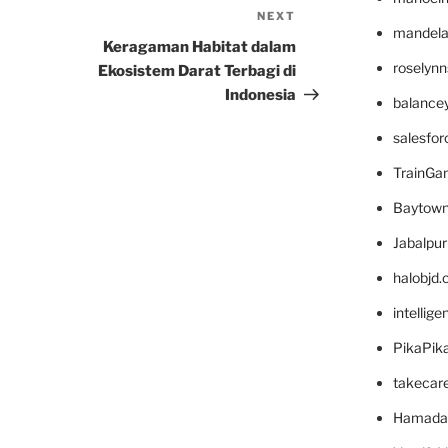
NEXT
Next
mandelae
Post
Keragaman Habitat dalam
roselyn
Ekosistem Darat Terbagi di
Indonesia
balance
salesfo
TrainG
Baytown
Jabalpu
halobjd
intellig
PikaPik
takecar
Hamada