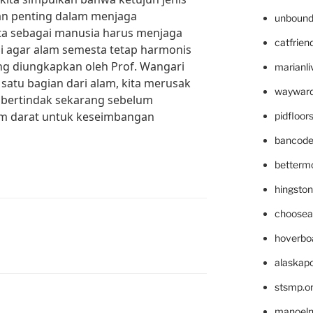
ran penting dalam menjaga
unbound
ta sebagai manusia harus menjaga
catfrien
ni agar alam semesta tetap harmonis
ang diungkapkan oleh Prof. Wangari
marianli
 satu bagian dari alam, kita merusak
wayward
s bertindak sekarang sebelum
tem darat untuk keseimbangan
pidfloo
bancode
betterm
hingsto
choosea
hoverbo
alaskapo
stsmp.o
manoel