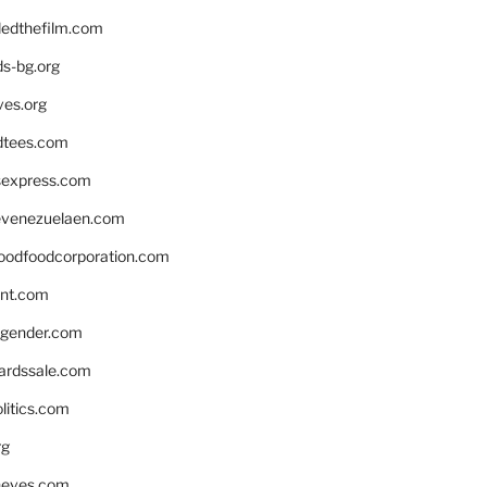
edthefilm.com
ds-bg.org
ves.org
tees.com
rsexpress.com
venezuelaen.com
oodfoodcorporation.com
nnt.com
gender.com
ardssale.com
litics.com
rg
neves.com