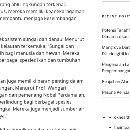
rang ahli lingkungan terkenal,
ndus, mereka memiliki keanekaragaman
RECENT POST
ga membantu menjaga keseimbangan
Potensi Tanah 
Dimanfaatkan
 ekosistem sungai dan danau. Menurut
li kelautan terkemuka, “Sungai dan
Mangrove Darat
sih bagi manusia dan hewan. Mereka
Dilindungi di I
 berbagai spesies ikan dan tumbuhan
Pengenalan La
Pengembangan 
an juga memiliki peran penting dalam
Keajaiban Alam
ngan. Menurut Prof. Wangari
Pesona Keindah
ungan dan pemenang Nobel Perdamaian,
erlindung bagi berbagai spesies
gka. Mereka juga menjadi sumber air
ya.”
okhealt
theinte
t kita simpulkan bahwa ketujuh jenis