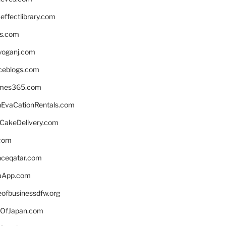
ffectlibrary.com
ns.com
yoganj.com
rceblogs.com
ames365.com
EvaCationRentals.com
rCakeDelivery.com
.com
enceqatar.com
aApp.com
eofbusinessdfw.org
OfJapan.com