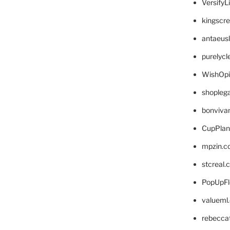
VersifyL
kingscr
antaeus
purelyc
WishOp
shopleg
bonviva
CupPlan
mpzin.c
stcreal.
PopUpFl
valueml
rebecca