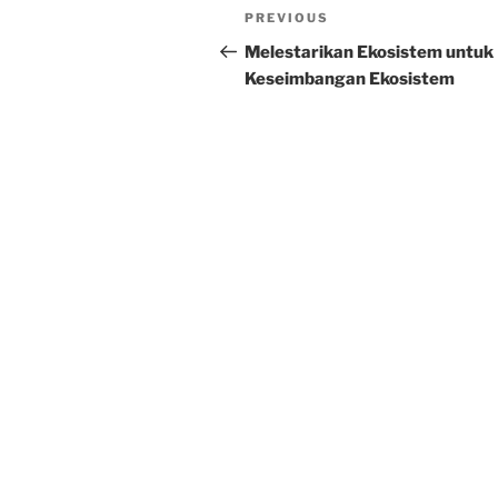
Post
Previous
PREVIOUS
navigation
Post
Melestarikan Ekosistem untuk
Keseimbangan Ekosistem