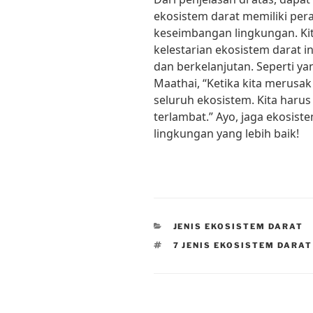
ekosistem darat memiliki pe
keseimbangan lingkungan. Ki
kelestarian ekosistem darat i
dan berkelanjutan. Seperti y
Maathai, “Ketika kita merusak
seluruh ekosistem. Kita haru
terlambat.” Ayo, jaga ekosis
lingkungan yang lebih baik!
CATEGORIES
JENIS EKOSISTEM DARAT
TAGS
7 JENIS EKOSISTEM DARAT