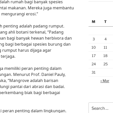
dalah rumah bagi banyak spesies
antai makanan. Mereka juga membantu
 mengurangi erosi.”
M
T
lah penting adalah padang rumput.
ang ahli botani terkenal, “Padang
an bagi banyak hewan herbivora dan
3
4
ng bagi berbagai spesies burung dan
10
11
g rumput harus dijaga agar
17
18
terjaga.
24
25
uga memiliki peran penting dalam
31
gan. Menurut Prof. Daniel Pauly,
uka, “Mangrove adalah barisan
« Mar
ngi pantai dari abrasi dan badai.
berkembang biak bagi berbagai
Search
i peran penting dalam lingkungan.
for: