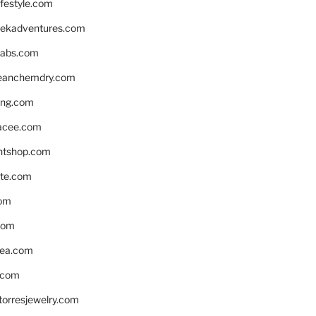
ifestyle.com
eekadventures.com
labs.com
leanchemdry.com
ing.com
acee.com
ntshop.com
te.com
om
com
ea.com
.com
torresjewelry.com