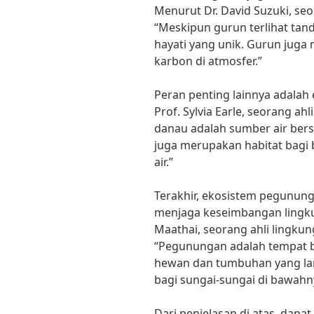
Menurut Dr. David Suzuki, seo
“Meskipun gurun terlihat ta
hayati yang unik. Gurun ju
karbon di atmosfer.”
Peran penting lainnya adalah
Prof. Sylvia Earle, seorang ah
danau adalah sumber air ber
juga merupakan habitat bagi
air.”
Terakhir, ekosistem pegunung
menjaga keseimbangan lingku
Maathai, seorang ahli lingk
“Pegunungan adalah tempat b
hewan dan tumbuhan yang lan
bagi sungai-sungai di bawahn
Dari penjelasan di atas, dapa