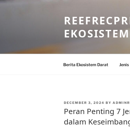
Skip
to
REEFRECPR
content
EKOSISTEM
Berita Ekosistem Darat
Jenis
POSTED
DECEMBER 3, 2024
BY
ADMINR
ON
Peran Penting 7 Je
dalam Keseimban