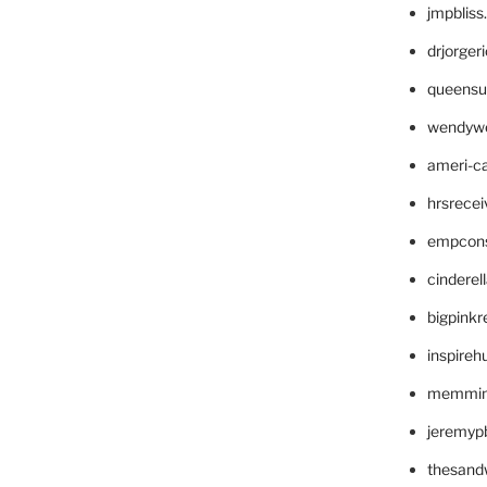
jmpblis
drjorger
queensu
wendyw
ameri-
hrsrece
empcon
cinderel
bigpinkr
inspireh
memming
jeremyp
thesand