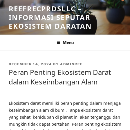
Skip
REEFRECPRDSLLC –
to
INFORMASI SEPUTAR
content
EKOSISTEM DARATAN
Menu
POSTED
DECEMBER 14, 2024
BY
ADMINREE
ON
Peran Penting Ekosistem Darat
dalam Keseimbangan Alam
Ekosistem darat memiliki peran penting dalam menjaga
keseimbangan alam di bumi. Tanpa ekosistem darat
yang sehat, kehidupan di planet ini akan terganggu dan
mungkin tidak dapat bertahan. Peran penting ekosistem