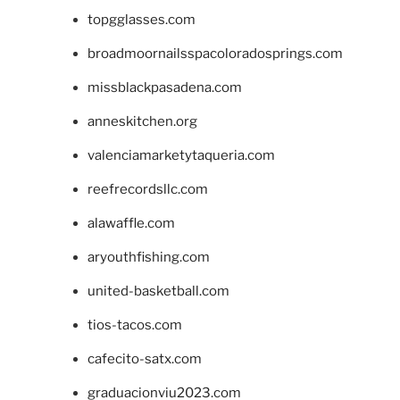
topgglasses.com
broadmoornailsspacoloradosprings.com
missblackpasadena.com
anneskitchen.org
valenciamarketytaqueria.com
reefrecordsllc.com
alawaffle.com
aryouthfishing.com
united-basketball.com
tios-tacos.com
cafecito-satx.com
graduacionviu2023.com