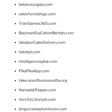
balanceyoganj.com
salesforceblogs.com
TrainGames365.com
BaytownEvaCationRentals.com
JabalpurCakeDelivery.com
halobjd.com
intelligenceqatar.com
PikaPikaApp.com
takecareofbusinessdfw.org
HamadaOfJapan.com
VersifyLifestyle.com
kingscreekadventures.com