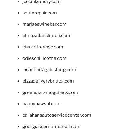
jccoinlaundry.com
kautorepair.com
marjaeswinebar.com
elmazatlanclinton.com
ideacoffeenyc.com
odieschillicothe.com
lacantinitagalesburg.com
pizzadeliverybristol.com
greenstarsmogcheck.com
happypawspl.com
callahansautoservicecenter.com
georgiascornermarket.com