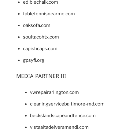
ediblechalk.com
tabletennisnearme.com
oaksofa.com
soultacohtx.com
capishcaps.com
gpsyfl.org
MEDIA PARTNER III
vwrepairarlington.com
cleaningservicebaltimore-md.com
beckslandscapeandfence.com
vistaaltadelveramendi.com