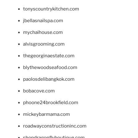
tonyscountrykitchen.com
jbellasnailspa.com
mychaihouse.com
alvisgrooming.com
thegeorginaestate.com
blythewoodseafood.com
paolosdelibangkok.com
bobacove.com
phoone24brookfield.com
mickeybarmama.com
roadwayconstructioninc.com
shopdragonflyboutique.com