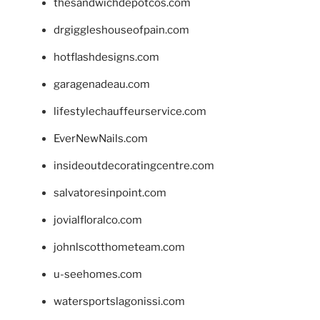
thesandwichdepotcos.com
drgiggleshouseofpain.com
hotflashdesigns.com
garagenadeau.com
lifestylechauffeurservice.com
EverNewNails.com
insideoutdecoratingcentre.com
salvatoresinpoint.com
jovialfloralco.com
johnlscotthometeam.com
u-seehomes.com
watersportslagonissi.com