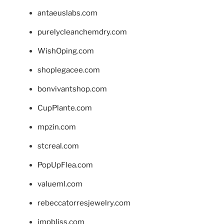
antaeuslabs.com
purelycleanchemdry.com
WishOping.com
shoplegacee.com
bonvivantshop.com
CupPlante.com
mpzin.com
stcreal.com
PopUpFlea.com
valueml.com
rebeccatorresjewelry.com
jmpbliss.com