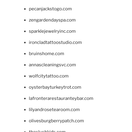
pecanjackstogo.com
zengardendayspa.com
sparklejewelryinc.com
ironcladtattoostudio.com
bruinshome.com
annascleaningsvc.com
wolfcitytattoo.com
oysterbayturkeytrot.com
lafronterarestauranteybar.com
lilyandrosetearoom.com
olivesburgberrypatch.com
theslushkids.com