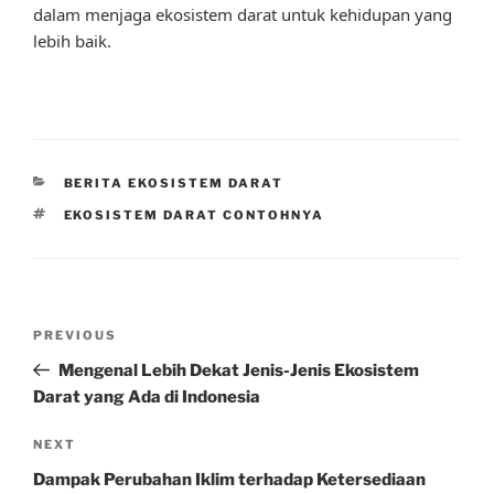
dalam menjaga ekosistem darat untuk kehidupan yang
lebih baik.
CATEGORIES
BERITA EKOSISTEM DARAT
TAGS
EKOSISTEM DARAT CONTOHNYA
Post
Previous
PREVIOUS
navigation
Post
Mengenal Lebih Dekat Jenis-Jenis Ekosistem
Darat yang Ada di Indonesia
Next
NEXT
Post
Dampak Perubahan Iklim terhadap Ketersediaan