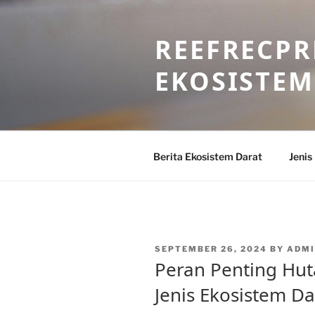
Skip
to
REEFRECPR
content
EKOSISTEM
Berita Ekosistem Darat
Jenis
POSTED
SEPTEMBER 26, 2024
BY
ADMI
ON
Peran Penting Hut
Jenis Ekosistem Da