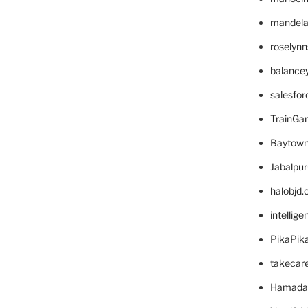
mandelae
roselyn
balance
salesfo
TrainG
Baytown
Jabalpu
halobjd
intellig
PikaPik
takecar
Hamada