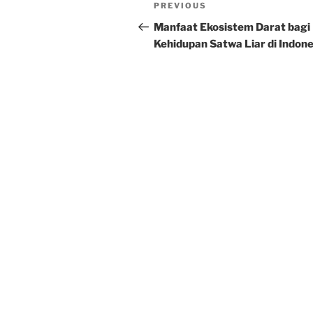
Post
Previous
PREVIOUS
navigation
Post
Manfaat Ekosistem Darat bagi
Kehidupan Satwa Liar di Indone