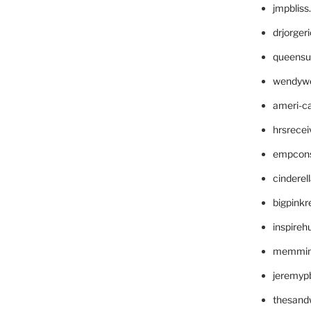
jmpblis
drjorger
queensu
wendyw
ameri-
hrsrece
empcon
cinderel
bigpinkr
inspireh
memming
jeremyp
thesand