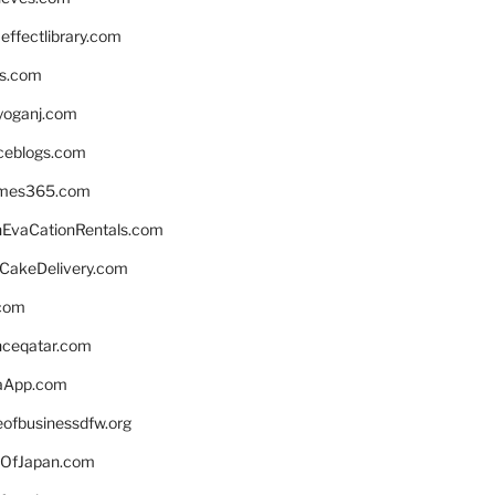
ffectlibrary.com
ns.com
yoganj.com
rceblogs.com
ames365.com
EvaCationRentals.com
rCakeDelivery.com
.com
enceqatar.com
aApp.com
eofbusinessdfw.org
OfJapan.com