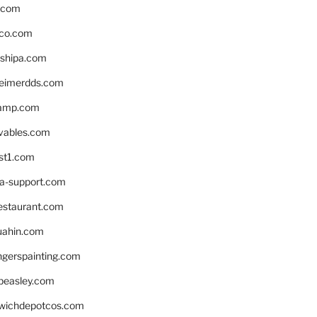
s.com
ico.com
shipa.com
eimerdds.com
camp.com
ivables.com
st1.com
la-support.com
estaurant.com
uahin.com
erspainting.com
beasley.com
wichdepotcos.com