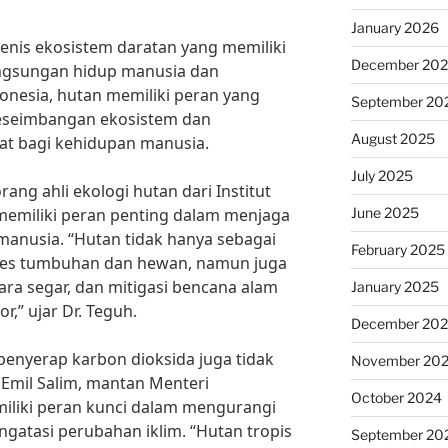
January 2026
enis ekosistem daratan yang memiliki
December 20
ngsungan hidup manusia dan
donesia, hutan memiliki peran yang
September 20
keseimbangan ekosistem dan
August 2025
t bagi kehidupan manusia.
July 2025
ang ahli ekologi hutan dari Institut
June 2025
 memiliki peran penting dalam menjaga
anusia. “Hutan tidak hanya sebagai
February 2025
sies tumbuhan dan hewan, namun juga
ara segar, dan mitigasi bencana alam
January 2025
r,” ujar Dr. Teguh.
December 20
penyerap karbon dioksida juga tidak
November 20
 Emil Salim, mantan Menteri
October 2024
iliki peran kunci dalam mengurangi
gatasi perubahan iklim. “Hutan tropis
September 20