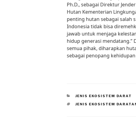
Ph.D., sebagai Direktur Jend
Hutan Kementerian Lingkunga
penting hutan sebagai salah s
Indonesia tidak bisa diremeh
jawab untuk menjaga kelesta
hidup generasi mendatang.” D
semua pihak, diharapkan huta
sebagai penopang kehidupan
CATEGORIES
JENIS EKOSISTEM DARAT
TAGS
JENIS EKOSISTEM DARATA