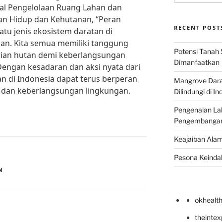
eral Pengelolaan Ruang Lahan dan
n Hidup dan Kehutanan, “Peran
RECENT POST
atu jenis ekosistem daratan di
kan. Kita semua memiliki tanggung
Potensi Tanah 
rian hutan demi keberlangsungan
Dimanfaatkan
engan kesadaran dan aksi nyata dari
n di Indonesia dapat terus berperan
Mangrove Darat
 dan keberlangsungan lingkungan.
Dilindungi di I
Pengenalan La
Pengembangan 
Keajaiban Alam
Pesona Keindah
N
okhealt
theinte