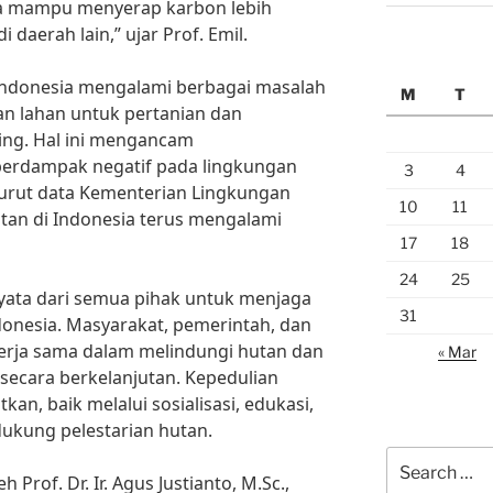
sia mampu menyerap karbon lebih
 daerah lain,” ujar Prof. Emil.
Indonesia mengalami berbagai masalah
M
T
an lahan untuk pertanian dan
ging. Hal ini mengancam
erdampak negatif pada lingkungan
3
4
urut data Kementerian Lingkungan
10
11
tan di Indonesia terus mengalami
17
18
24
25
nyata dari semua pihak untuk menjaga
31
onesia. Masyarakat, pemerintah, dan
kerja sama dalam melindungi hutan dan
« Mar
secara berkelanjutan. Kepedulian
kan, baik melalui sosialisasi, edukasi,
kung pelestarian hutan.
Search
rof. Dr. Ir. Agus Justianto, M.Sc.,
for: