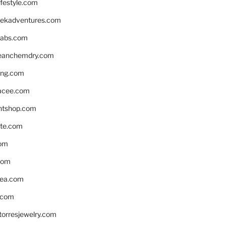
ifestyle.com
eekadventures.com
labs.com
leanchemdry.com
ing.com
acee.com
ntshop.com
te.com
om
com
ea.com
.com
torresjewelry.com