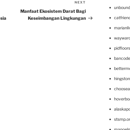
NEXT
Next
unbound
Post
Manfaat Ekosistem Darat Bagi
catfrien
sia
Keseimbangan Lingkungan
marianli
wayward
pidfloo
bancode
betterm
hingsto
choosea
hoverbo
alaskapo
stsmp.o
manoel