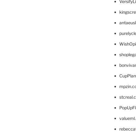
VersifyL
kingscr
antaeus
purelyc
WishOp
shopleg
bonviva
CupPlan
mpzin.c
stcreal.
PopUpFl
valueml
rebecca