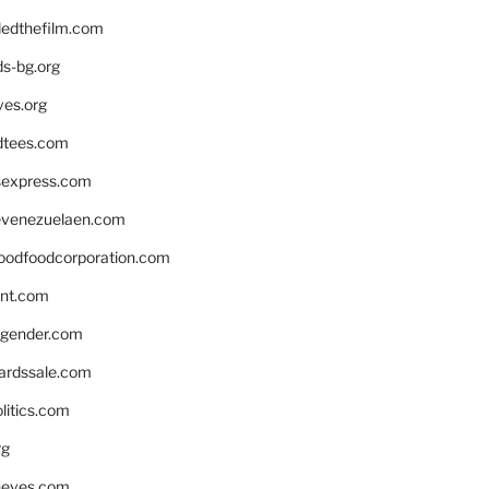
edthefilm.com
ds-bg.org
ves.org
tees.com
rsexpress.com
venezuelaen.com
oodfoodcorporation.com
nnt.com
gender.com
ardssale.com
litics.com
rg
neves.com