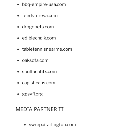
bbq-empire-usa.com
feedstoreva.com
drogopets.com
ediblechalk.com
tabletennisnearme.com
oaksofa.com
soultacohtx.com
capishcaps.com
gpsyfl.org
MEDIA PARTNER III
vwrepairarlington.com