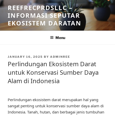
Skip
REEFRECPRDSLLC –
to
INFORMASI SEPUTAR
content
EKOSISTEM DARATAN
Menu
POSTED
JANUARY 16, 2025
BY
ADMINREE
ON
Perlindungan Ekosistem Darat
untuk Konservasi Sumber Daya
Alam di Indonesia
Perlindungan ekosistem darat merupakan hal yang
sangat penting untuk konservasi sumber daya alam di
Indonesia. Tanah, hutan, dan berbagai jenis tumbuhan