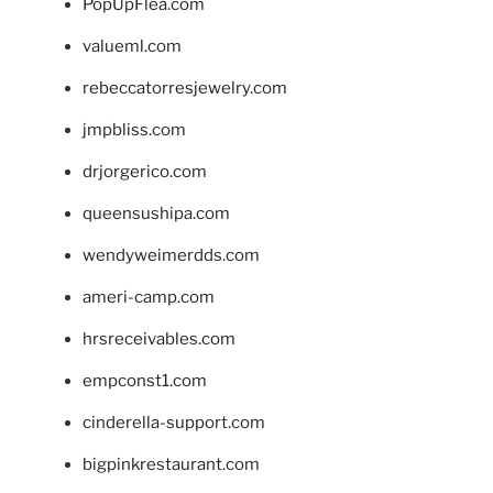
PopUpFlea.com
valueml.com
rebeccatorresjewelry.com
jmpbliss.com
drjorgerico.com
queensushipa.com
wendyweimerdds.com
ameri-camp.com
hrsreceivables.com
empconst1.com
cinderella-support.com
bigpinkrestaurant.com