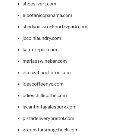
shoes-vert.com
elbotanicopanama.com
shadyoaksrockportrvpark.com
jccoinlaundry.com
kautorepair.com
marjaeswinebar.com
elmazatlanclinton.com
ideacoffeenyc.com
odieschillicothe.com
lacantinitagalesburg.com
pizzadeliverybristol.com
greenstarsmogcheck.com