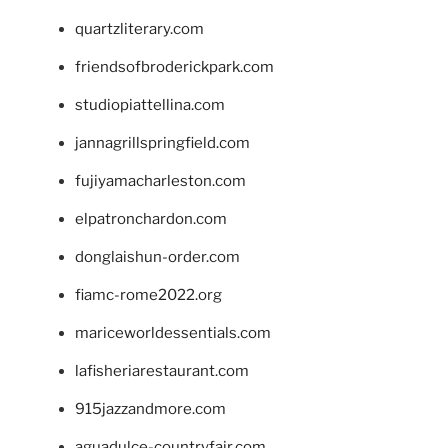
quartzliterary.com
friendsofbroderickpark.com
studiopiattellina.com
jannagrillspringfield.com
fujiyamacharleston.com
elpatronchardon.com
donglaishun-order.com
fiamc-rome2022.org
mariceworldessentials.com
lafisheriarestaurant.com
915jazzandmore.com
aguadulce-countryfair.com