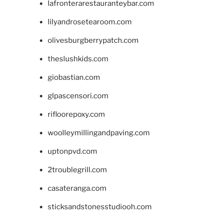
lafronterarestauranteybar.com
lilyandrosetearoom.com
olivesburgberrypatch.com
theslushkids.com
giobastian.com
glpascensori.com
rifloorepoxy.com
woolleymillingandpaving.com
uptonpvd.com
2troublegrill.com
casateranga.com
sticksandstonesstudiooh.com