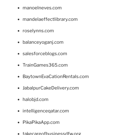
manoelneves.com
mandelaeffectlibrary.com
roselynns.com
balanceyoganj.com
salesforceblogs.com
TrainGames365.com
BaytownEvaCationRentals.com
JabalpurCakeDelivery.com
halobjd.com
intelligenceqatar.com
PikaPikaApp.com
takecareofbusinessdfw.org