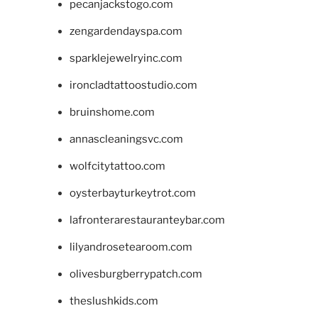
pecanjackstogo.com
zengardendayspa.com
sparklejewelryinc.com
ironcladtattoostudio.com
bruinshome.com
annascleaningsvc.com
wolfcitytattoo.com
oysterbayturkeytrot.com
lafronterarestauranteybar.com
lilyandrosetearoom.com
olivesburgberrypatch.com
theslushkids.com