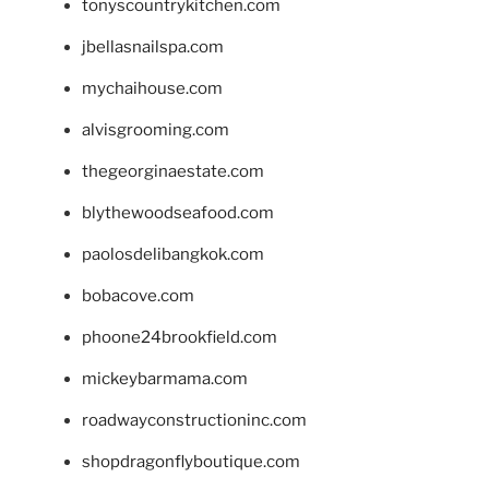
tonyscountrykitchen.com
jbellasnailspa.com
mychaihouse.com
alvisgrooming.com
thegeorginaestate.com
blythewoodseafood.com
paolosdelibangkok.com
bobacove.com
phoone24brookfield.com
mickeybarmama.com
roadwayconstructioninc.com
shopdragonflyboutique.com