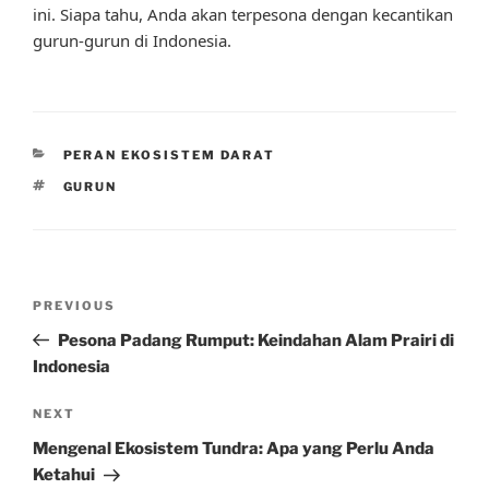
ini. Siapa tahu, Anda akan terpesona dengan kecantikan
gurun-gurun di Indonesia.
CATEGORIES
PERAN EKOSISTEM DARAT
TAGS
GURUN
Post
Previous
PREVIOUS
navigation
Post
Pesona Padang Rumput: Keindahan Alam Prairi di
Indonesia
Next
NEXT
Post
Mengenal Ekosistem Tundra: Apa yang Perlu Anda
Ketahui