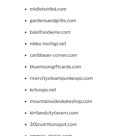
midletontkd.com
gardensandgrills.com
basilfoodwine.com
nikko-tochigi.net
caribbean-corner.com
bluemoongiftcards.com
rivercitysteampunkexpo.com
kchoops.net
mountainsideskateshop.com
kirtlandcitytavern.com
301nutritionspot.com
ammos-stores.com