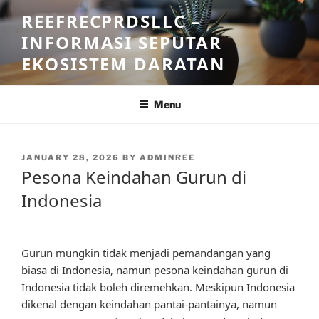
Skip
REEFRECPRDSLLC –
to
INFORMASI SEPUTAR
content
EKOSISTEM DARATAN
Menu
POSTED
JANUARY 28, 2026
BY
ADMINREE
ON
Pesona Keindahan Gurun di
Indonesia
Gurun mungkin tidak menjadi pemandangan yang
biasa di Indonesia, namun pesona keindahan gurun di
Indonesia tidak boleh diremehkan. Meskipun Indonesia
dikenal dengan keindahan pantai-pantainya, namun