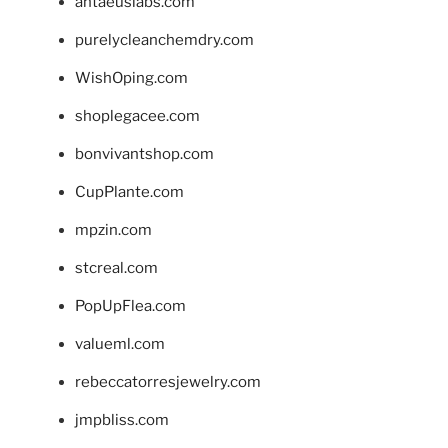
antaeuslabs.com
purelycleanchemdry.com
WishOping.com
shoplegacee.com
bonvivantshop.com
CupPlante.com
mpzin.com
stcreal.com
PopUpFlea.com
valueml.com
rebeccatorresjewelry.com
jmpbliss.com