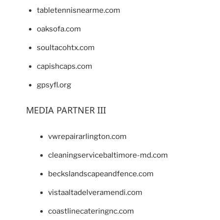
tabletennisnearme.com
oaksofa.com
soultacohtx.com
capishcaps.com
gpsyfl.org
MEDIA PARTNER III
vwrepairarlington.com
cleaningservicebaltimore-md.com
beckslandscapeandfence.com
vistaaltadelveramendi.com
coastlinecateringnc.com