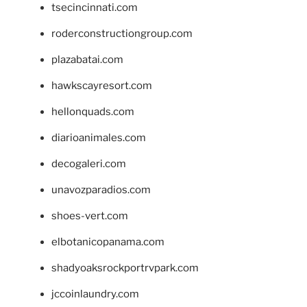
tsecincinnati.com
roderconstructiongroup.com
plazabatai.com
hawkscayresort.com
hellonquads.com
diarioanimales.com
decogaleri.com
unavozparadios.com
shoes-vert.com
elbotanicopanama.com
shadyoaksrockportrvpark.com
jccoinlaundry.com