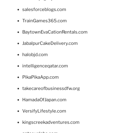
salesforceblogs.com
TrainGames365.com
BaytownEvaCationRentals.com
JabalpurCakeDelivery.com
halobjd.com
intelligenceqatar.com
PikaPikaApp.com
takecareofbusinessdfw.org
HamadaOfJapan.com
VersifyLifestyle.com
kingscreekadventures.com