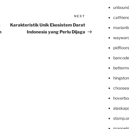
unbound
NEXT
Next
catfrien
Post
m
Karakteristik Unik Ekosistem Darat
marianli
n
Indonesia yang Perlu Dijaga
wayward
pidfloo
bancode
betterm
hingsto
choosea
hoverbo
alaskapo
stsmp.o
manoel