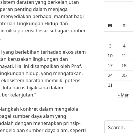
osistem daratan yang berkelanjutan
 peran penting dalam menjaga
 menyediakan berbagai manfaat bagi
nterian Lingkungan Hidup dan
M
T
emiliki potensi besar sebagai sumber
.
3
4
i yang berlebihan terhadap ekosistem
10
11
kan kerusakan lingkungan dan
17
18
yati. Hal ini disampaikan oleh Prof.
r lingkungan hidup, yang mengatakan,
24
25
ekosistem daratan memiliki potensi
31
u, kita harus bijaksana dalam
berkelanjutan.”
« Mar
h-langkah konkret dalam mengelola
ebagai sumber daya alam yang
 adalah dengan menerapkan prinsip-
Search
pengelolaan sumber daya alam, seperti
for: