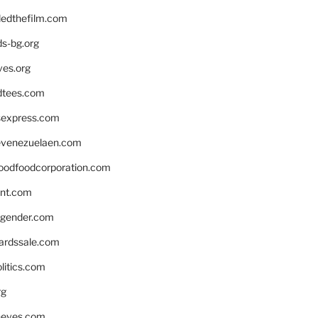
edthefilm.com
ds-bg.org
ves.org
tees.com
rsexpress.com
venezuelaen.com
oodfoodcorporation.com
nnt.com
gender.com
ardssale.com
litics.com
rg
neves.com