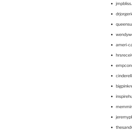
jmpblis
drjorger
queensu
wendyw
ameri-
hrsrece
empcon
cinderel
bigpinkr
inspireh
memming
jeremyp
thesand