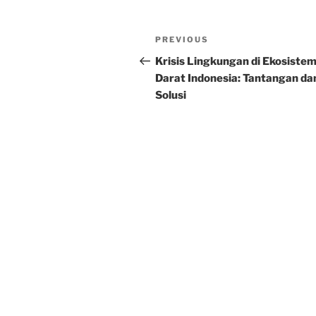
Post
Previous
PREVIOUS
navigation
Post
Krisis Lingkungan di Ekosiste
Darat Indonesia: Tantangan da
Solusi