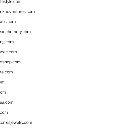
ifestyle.com
eekadventures.com
labs.com
leanchemdry.com
ing.com
acee.com
ntshop.com
te.com
om
com
ea.com
.com
torresjewelry.com