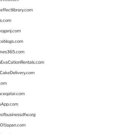
ffectlibrary.com
ns.com
yoganj.com
rceblogs.com
ames365.com
EvaCationRentals.com
rCakeDelivery.com
.com
enceqatar.com
aApp.com
eofbusinessdfw.org
OfJapan.com