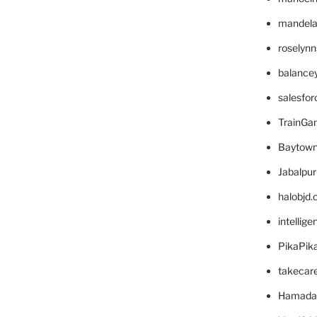
mandelae
roselyn
balance
salesfo
TrainG
Baytown
Jabalpu
halobjd
intellig
PikaPik
takecar
Hamada