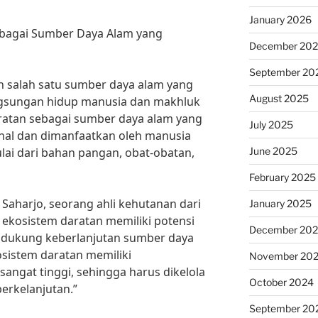
January 2026
ebagai Sumber Daya Alam yang
December 20
September 20
 salah satu sumber daya alam yang
August 2025
ngsungan hidup manusia dan makhluk
aratan sebagai sumber daya alam yang
July 2025
enal dan dimanfaatkan oleh manusia
June 2025
lai dari bahan pangan, obat-obatan,
February 2025
Saharjo, seorang ahli kehutanan dari
January 2025
), ekosistem daratan memiliki potensi
December 20
ndukung keberlanjutan sumber daya
osistem daratan memiliki
November 20
angat tinggi, sehingga harus dikelola
October 2024
erkelanjutan.”
September 20