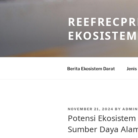
Skip
to
REEFRECPR
content
EKOSISTEM
Berita Ekosistem Darat
Jenis
POSTED
NOVEMBER 21, 2024
BY
ADMIN
ON
Potensi Ekosistem
Sumber Daya Alam