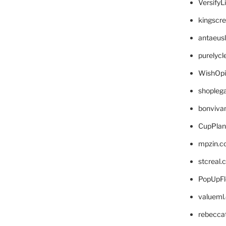
VersifyL
kingscr
antaeus
purelyc
WishOp
shopleg
bonviva
CupPlan
mpzin.c
stcreal.
PopUpFl
valueml
rebecca