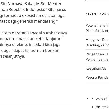
 Siti Nurbaya Bakar, M.Sc., Menteri
an Republik Indonesia, “Kita harus
RECENT POST
ggi terhadap ekosistem daratan agar
aat bagi generasi mendatang.”
Potensi Tanah 
Dimanfaatkan
istem daratan sebagai sumber daya
a dapat memastikan keberlanjutan
Mangrove Darat
nya di planet ini. Mari kita jaga
Dilindungi di I
ik agar dapat terus memberikan
Pengenalan La
i selanjutnya.
Pengembangan 
Keajaiban Alam
Pesona Keindah
okhealt
theinte