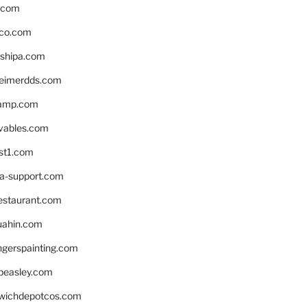
s.com
ico.com
shipa.com
eimerdds.com
camp.com
ivables.com
st1.com
la-support.com
estaurant.com
uahin.com
erspainting.com
beasley.com
wichdepotcos.com