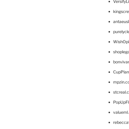
VersifyL
kingscr
antaeus
purelyc
WishOp
shopleg
bonviva
CupPlan
mpzin.c
stcreal.
PopUpFl
valueml
rebecca