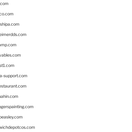
s.com
ico.com
shipa.com
eimerdds.com
camp.com
ivables.com
st1.com
la-support.com
estaurant.com
uahin.com
erspainting.com
beasley.com
wichdepotcos.com