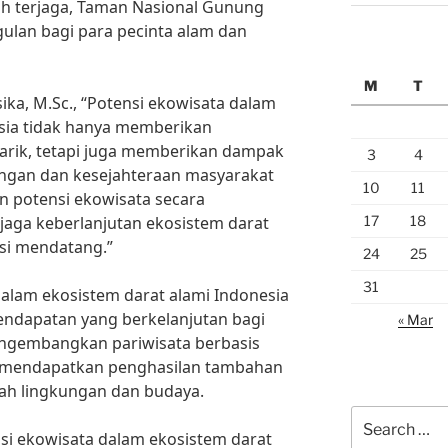
h terjaga, Taman Nasional Gunung
gulan bagi para pecinta alam dan
M
T
sika, M.Sc., “Potensi ekowisata dalam
esia tidak hanya memberikan
rik, tetapi juga memberikan dampak
3
4
kungan dan kesejahteraan masyarakat
10
11
n potensi ekowisata secara
17
18
njaga keberlanjutan ekosistem darat
si mendatang.”
24
25
31
 dalam ekosistem darat alami Indonesia
endapatan yang berkelanjutan bagi
« Mar
ngembangkan pariwisata berbasis
t mendapatkan penghasilan tambahan
mah lingkungan dan budaya.
Search
i ekowisata dalam ekosistem darat
for: