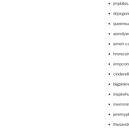
jmpblis
drjorger
queensu
wendyw
ameri-
hrsrece
empcon
cinderel
bigpinkr
inspireh
memming
jeremyp
thesand