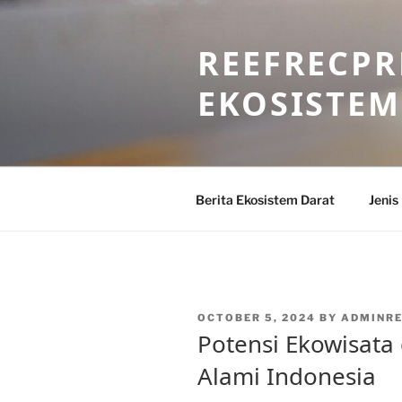
Skip
to
REEFRECPR
content
EKOSISTEM
Berita Ekosistem Darat
Jenis
POSTED
OCTOBER 5, 2024
BY
ADMINR
ON
Potensi Ekowisata
Alami Indonesia