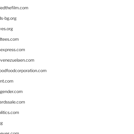
edthefilm.com
ds-bg.org
ves.org
tees.com
rsexpress.com
venezuelaen.com
oodfoodcorporation.com
nnt.com
gender.com
ardssale.com
litics.com
rg
neves.com