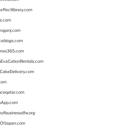
ffectlibrary.com
ns.com
yoganj.com
rceblogs.com
ames365.com
EvaCationRentals.com
rCakeDelivery.com
.com
enceqatar.com
aApp.com
eofbusinessdfw.org
OfJapan.com