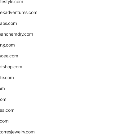
ifestyle.com
eekadventures.com
labs.com
leanchemdry.com
ing.com
acee.com
ntshop.com
te.com
om
com
ea.com
.com
torresjewelry.com