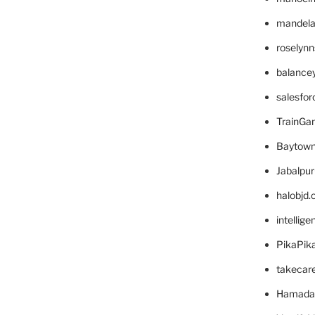
mandelae
roselyn
balance
salesfo
TrainG
Baytown
Jabalpu
halobjd
intellig
PikaPik
takecar
Hamada