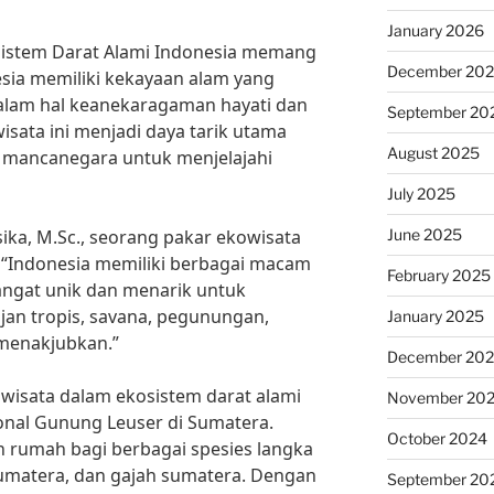
January 2026
sistem Darat Alami Indonesia memang
December 20
esia memiliki kekayaan alam yang
dalam hal keanekaragaman hayati dan
September 20
isata ini menjadi daya tarik utama
August 2025
 mancanegara untuk menjelajahi
July 2025
June 2025
sika, M.Sc., seorang pakar ekowisata
, “Indonesia memiliki berbagai macam
February 2025
angat unik dan menarik untuk
hujan tropis, savana, pegunungan,
January 2025
menakjubkan.”
December 20
owisata dalam ekosistem darat alami
November 20
onal Gunung Leuser di Sumatera.
October 2024
 rumah bagi berbagai spesies langka
sumatera, dan gajah sumatera. Dengan
September 20