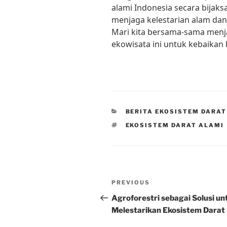
alami Indonesia secara bijaks
menjaga kelestarian alam da
Mari kita bersama-sama men
ekowisata ini untuk kebaikan
CATEGORIES
BERITA EKOSISTEM DARAT
TAGS
EKOSISTEM DARAT ALAMI
Post
Previous
PREVIOUS
navigation
Post
Agroforestri sebagai Solusi un
Melestarikan Ekosistem Darat