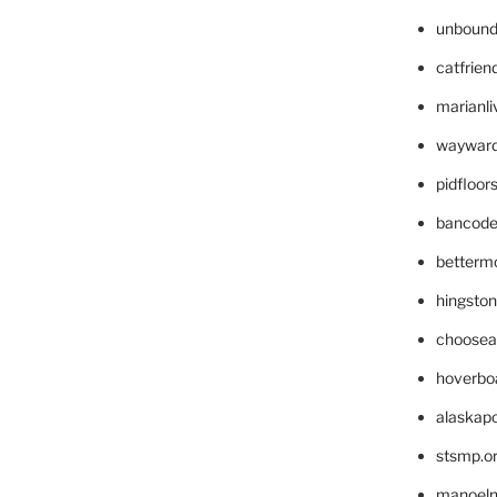
unbound
catfrien
marianli
wayward
pidfloo
bancode
betterm
hingsto
choosea
hoverbo
alaskapo
stsmp.o
manoel