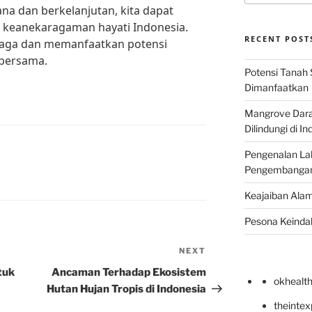
ana dan berkelanjutan, kita dapat
n keanekaragaman hayati Indonesia.
RECENT POST
jaga dan memanfaatkan potensi
 bersama.
Potensi Tanah 
Dimanfaatkan
Mangrove Darat
Dilindungi di I
Pengenalan La
Pengembangan 
Keajaiban Alam
Pesona Keindah
NEXT
Next
Post
tuk
Ancaman Terhadap Ekosistem
okhealt
Hutan Hujan Tropis di Indonesia
theinte