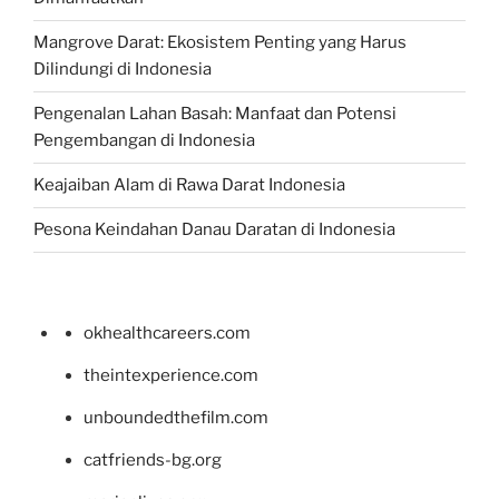
Mangrove Darat: Ekosistem Penting yang Harus
Dilindungi di Indonesia
Pengenalan Lahan Basah: Manfaat dan Potensi
Pengembangan di Indonesia
Keajaiban Alam di Rawa Darat Indonesia
Pesona Keindahan Danau Daratan di Indonesia
okhealthcareers.com
theintexperience.com
unboundedthefilm.com
catfriends-bg.org