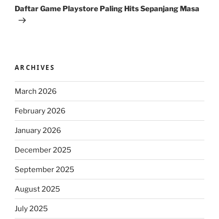
Post
Daftar Game Playstore Paling Hits Sepanjang Masa
ARCHIVES
March 2026
February 2026
January 2026
December 2025
September 2025
August 2025
July 2025