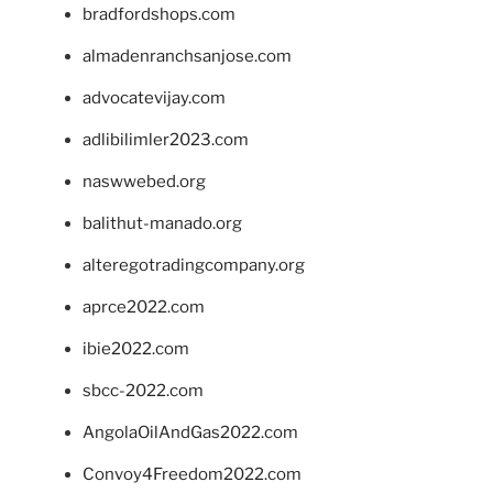
bradfordshops.com
almadenranchsanjose.com
advocatevijay.com
adlibilimler2023.com
naswwebed.org
balithut-manado.org
alteregotradingcompany.org
aprce2022.com
ibie2022.com
sbcc-2022.com
AngolaOilAndGas2022.com
Convoy4Freedom2022.com