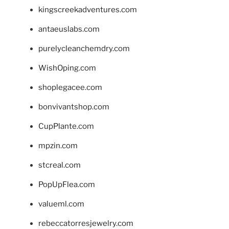
kingscreekadventures.com
antaeuslabs.com
purelycleanchemdry.com
WishOping.com
shoplegacee.com
bonvivantshop.com
CupPlante.com
mpzin.com
stcreal.com
PopUpFlea.com
valueml.com
rebeccatorresjewelry.com