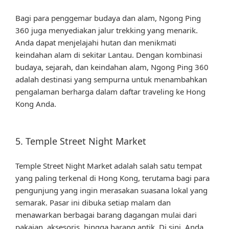
Bagi para penggemar budaya dan alam, Ngong Ping
360 juga menyediakan jalur trekking yang menarik.
Anda dapat menjelajahi hutan dan menikmati
keindahan alam di sekitar Lantau. Dengan kombinasi
budaya, sejarah, dan keindahan alam, Ngong Ping 360
adalah destinasi yang sempurna untuk menambahkan
pengalaman berharga dalam daftar traveling ke Hong
Kong Anda.
5. Temple Street Night Market
Temple Street Night Market adalah salah satu tempat
yang paling terkenal di Hong Kong, terutama bagi para
pengunjung yang ingin merasakan suasana lokal yang
semarak. Pasar ini dibuka setiap malam dan
menawarkan berbagai barang dagangan mulai dari
pakaian, aksesoris, hingga barang antik. Di sini, Anda