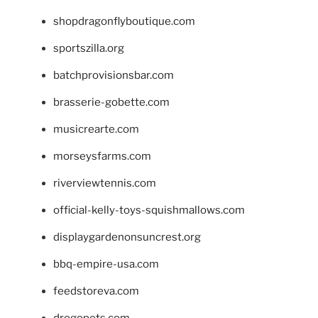
shopdragonflyboutique.com
sportszilla.org
batchprovisionsbar.com
brasserie-gobette.com
musicrearte.com
morseysfarms.com
riverviewtennis.com
official-kelly-toys-squishmallows.com
displaygardenonsuncrest.org
bbq-empire-usa.com
feedstoreva.com
drogopets.com