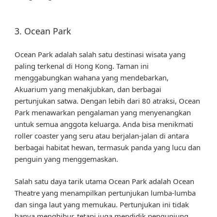
3. Ocean Park
Ocean Park adalah salah satu destinasi wisata yang
paling terkenal di Hong Kong. Taman ini
menggabungkan wahana yang mendebarkan,
Akuarium yang menakjubkan, dan berbagai
pertunjukan satwa. Dengan lebih dari 80 atraksi, Ocean
Park menawarkan pengalaman yang menyenangkan
untuk semua anggota keluarga. Anda bisa menikmati
roller coaster yang seru atau berjalan-jalan di antara
berbagai habitat hewan, termasuk panda yang lucu dan
penguin yang menggemaskan.
Salah satu daya tarik utama Ocean Park adalah Ocean
Theatre yang menampilkan pertunjukan lumba-lumba
dan singa laut yang memukau. Pertunjukan ini tidak
hanya menghibur, tetapi juga mendidik pengunjung