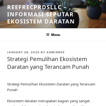
Skip
REEFRECPRDSLLC –
to
INFORMASI SEPUTAR
content
EKOSISTEM DARATAN
Menu
POSTED
JANUARY 28, 2025
BY
ADMINREE
ON
Strategi Pemulihan Ekosistem
Daratan yang Terancam Punah
Strategi Pemulihan Ekosistem Daratan yang Terancam
Punah
Ekosistem daratan merupakan bagian yang sangat