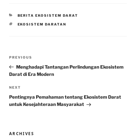
CATEGORIES
BERITA EKOSISTEM DARAT
TAGS
EKOSISTEM DARATAN
Post
Previous
PREVIOUS
navigation
Post
Menghadapi Tantangan Perlindungan Ekosistem
Darat di Era Modern
Next
NEXT
Post
Pentingnya Pemahaman tentang Ekosistem Darat
untuk Kesejahteraan Masyarakat
ARCHIVES