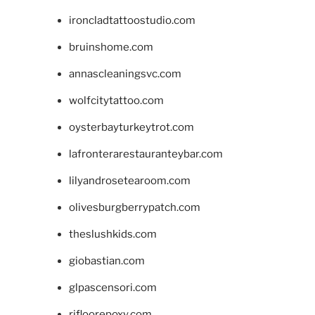
ironcladtattoostudio.com
bruinshome.com
annascleaningsvc.com
wolfcitytattoo.com
oysterbayturkeytrot.com
lafronterarestauranteybar.com
lilyandrosetearoom.com
olivesburgberrypatch.com
theslushkids.com
giobastian.com
glpascensori.com
rifloorepoxy.com