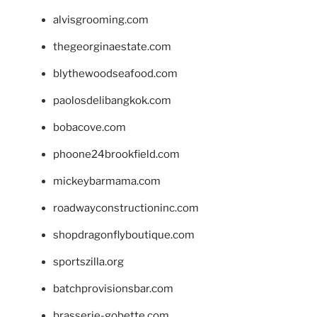
alvisgrooming.com
thegeorginaestate.com
blythewoodseafood.com
paolosdelibangkok.com
bobacove.com
phoone24brookfield.com
mickeybarmama.com
roadwayconstructioninc.com
shopdragonflyboutique.com
sportszilla.org
batchprovisionsbar.com
brasserie-gobette.com