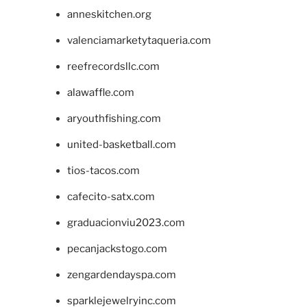
anneskitchen.org
valenciamarketytaqueria.com
reefrecordsllc.com
alawaffle.com
aryouthfishing.com
united-basketball.com
tios-tacos.com
cafecito-satx.com
graduacionviu2023.com
pecanjackstogo.com
zengardendayspa.com
sparklejewelryinc.com