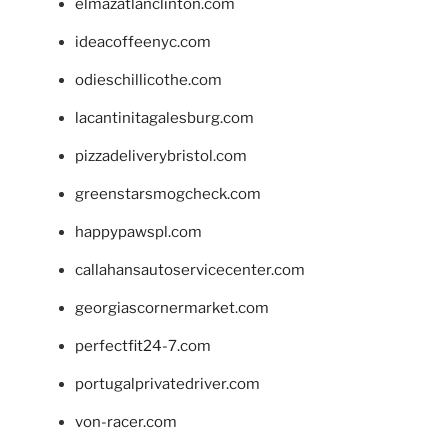
elmazatlanclinton.com
ideacoffeenyc.com
odieschillicothe.com
lacantinitagalesburg.com
pizzadeliverybristol.com
greenstarsmogcheck.com
happypawspl.com
callahansautoservicecenter.com
georgiascornermarket.com
perfectfit24-7.com
portugalprivatedriver.com
von-racer.com