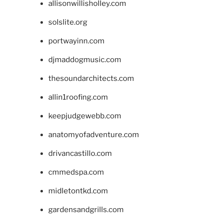
allisonwillisholley.com
solslite.org
portwayinn.com
djmaddogmusic.com
thesoundarchitects.com
allin1roofing.com
keepjudgewebb.com
anatomyofadventure.com
drivancastillo.com
cmmedspa.com
midletontkd.com
gardensandgrills.com