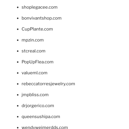
shoplegacee.com
bonvivantshop.com
CupPlante.com
mpzin.com
stcreal.com
PopUpFlea.com
valueml.com
rebeccatorresjewelry.com
jmpbliss.com
drjorgerico.com
queensushipa.com
wendyweimerdds.com