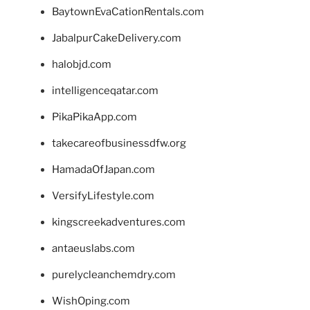
BaytownEvaCationRentals.com
JabalpurCakeDelivery.com
halobjd.com
intelligenceqatar.com
PikaPikaApp.com
takecareofbusinessdfw.org
HamadaOfJapan.com
VersifyLifestyle.com
kingscreekadventures.com
antaeuslabs.com
purelycleanchemdry.com
WishOping.com