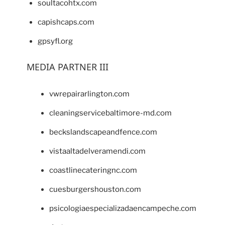
soultacohtx.com
capishcaps.com
gpsyfl.org
MEDIA PARTNER III
vwrepairarlington.com
cleaningservicebaltimore-md.com
beckslandscapeandfence.com
vistaaltadelveramendi.com
coastlinecateringnc.com
cuesburgershouston.com
psicologiaespecializadaencampeche.com