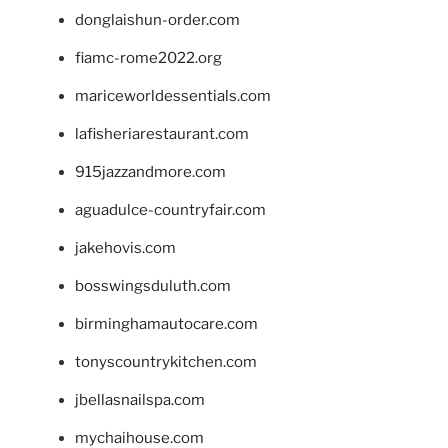
donglaishun-order.com
fiamc-rome2022.org
mariceworldessentials.com
lafisheriarestaurant.com
915jazzandmore.com
aguadulce-countryfair.com
jakehovis.com
bosswingsduluth.com
birminghamautocare.com
tonyscountrykitchen.com
jbellasnailspa.com
mychaihouse.com