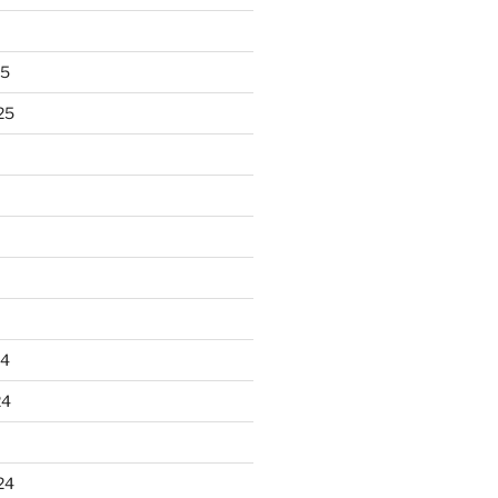
25
25
24
24
24