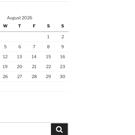
August 2026
W
T
F
S
S
1
2
5
6
7
8
9
12
13
14
15
16
19
20
21
22
23
26
27
28
29
30
Search