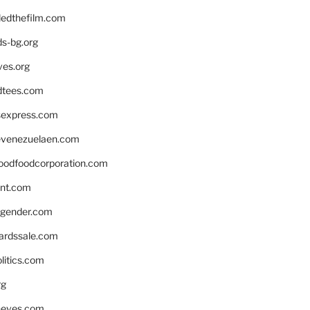
edthefilm.com
ds-bg.org
ves.org
tees.com
rsexpress.com
venezuelaen.com
oodfoodcorporation.com
nnt.com
gender.com
ardssale.com
litics.com
rg
neves.com