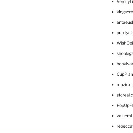
VersifyL
kingscr
antaeus
purelyc
WishOp
shopleg
bonviva
CupPlan
mpzin.c
stcreal.
PopUpFl
valueml
rebecca