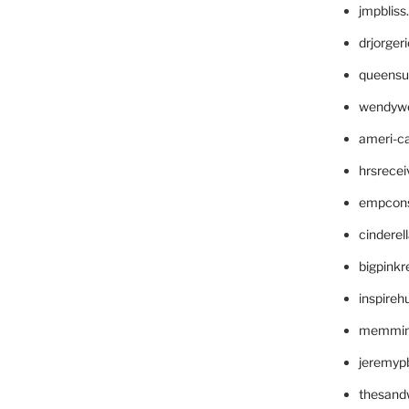
jmpblis
drjorger
queensu
wendyw
ameri-
hrsrece
empcon
cinderel
bigpinkr
inspireh
memming
jeremyp
thesand