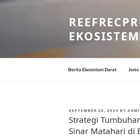
Skip
to
REEFRECPR
content
EKOSISTEM
Berita Ekosistem Darat
Jenis
POSTED
SEPTEMBER 25, 2024
BY
ADMI
ON
Strategi Tumbuha
Sinar Matahari di 