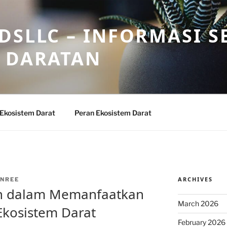
DSLLC – INFORMASI S
 DARATAN
 Ekosistem Darat
Peran Ekosistem Darat
ARCHIVES
NREE
n dalam Memanfaatkan
March 2026
Ekosistem Darat
February 2026