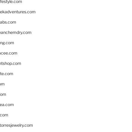
ifestyle.com
eekadventures.com
labs.com
leanchemdry.com
ing.com
acee.com
ntshop.com
te.com
om
com
ea.com
.com
torresjewelry.com