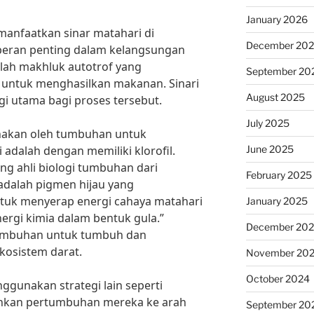
January 2026
anfaatkan sinar matahari di
December 20
peran penting dalam kelangsungan
ah makhluk autotrof yang
September 20
 untuk menghasilkan makanan. Sinari
August 2025
i utama bagi proses tersebut.
July 2025
unakan oleh tumbuhan untuk
June 2025
adalah dengan memiliki klorofil.
ng ahli biologi tumbuhan dari
February 2025
l adalah pigmen hijau yang
k menyerap energi cahaya matahari
January 2025
rgi kimia dalam bentuk gula.”
December 20
tumbuhan untuk tumbuh dan
kosistem darat.
November 20
October 2024
ggunakan strategi lain seperti
hkan pertumbuhan mereka ke arah
September 20