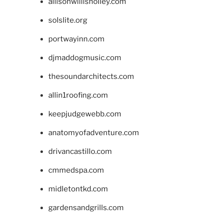
allisonwillisholley.com
solslite.org
portwayinn.com
djmaddogmusic.com
thesoundarchitects.com
allin1roofing.com
keepjudgewebb.com
anatomyofadventure.com
drivancastillo.com
cmmedspa.com
midletontkd.com
gardensandgrills.com