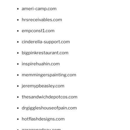
ameri-camp.com
hrsreceivables.com
empconst1.com
cinderella-support.com
bigpinkrestaurant.com
inspirehuahin.com
memmingerspainting.com
jeremypbeasley.com
thesandwichdepotcos.com
drgiggleshouseofpain.com
hotflashdesigns.com
garagenadeau.com