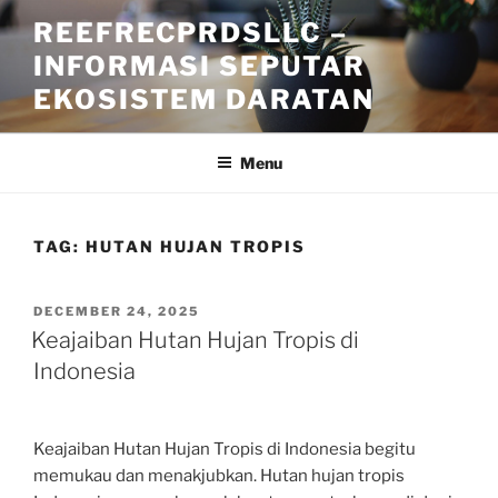
Skip
REEFRECPRDSLLC –
to
INFORMASI SEPUTAR
content
EKOSISTEM DARATAN
Menu
TAG:
HUTAN HUJAN TROPIS
POSTED
DECEMBER 24, 2025
ON
Keajaiban Hutan Hujan Tropis di
Indonesia
Keajaiban Hutan Hujan Tropis di Indonesia begitu
memukau dan menakjubkan. Hutan hujan tropis