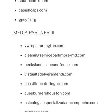
soultacohtx.com
capishcaps.com
gpsyfl.org
MEDIA PARTNER III
vwrepairarlington.com
cleaningservicebaltimore-md.com
beckslandscapeandfence.com
vistaaltadelveramendi.com
coastlinecateringnc.com
cuesburgershouston.com
psicologiaespecializadaencampeche.com