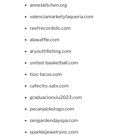
anneskitchen.org
valenciamarketytaqueria.com
reefrecordsllc.com
alawaffle.com
aryouthfishing.com
united-basketball.com
tios-tacos.com
cafecito-satx.com
graduacionviu2023.com
pecanjackstogo.com
zengardendayspa.com
sparklejewelryinc.com