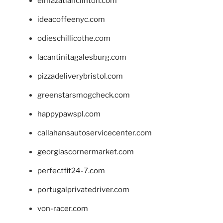
elmazatlanclinton.com
ideacoffeenyc.com
odieschillicothe.com
lacantinitagalesburg.com
pizzadeliverybristol.com
greenstarsmogcheck.com
happypawspl.com
callahansautoservicecenter.com
georgiascornermarket.com
perfectfit24-7.com
portugalprivatedriver.com
von-racer.com