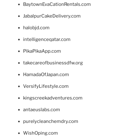
BaytownEvaCationRentals.com
JabalpurCakeDelivery.com
halobjd.com
intelligenceqatar.com
PikaPikaApp.com
takecareofbusinessdfw.org
HamadaOfJapan.com
VersifyLifestyle.com
kingscreekadventures.com
antaeuslabs.com
purelycleanchemdry.com
WishOping.com