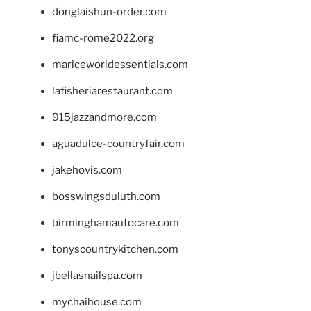
donglaishun-order.com
fiamc-rome2022.org
mariceworldessentials.com
lafisheriarestaurant.com
915jazzandmore.com
aguadulce-countryfair.com
jakehovis.com
bosswingsduluth.com
birminghamautocare.com
tonyscountrykitchen.com
jbellasnailspa.com
mychaihouse.com