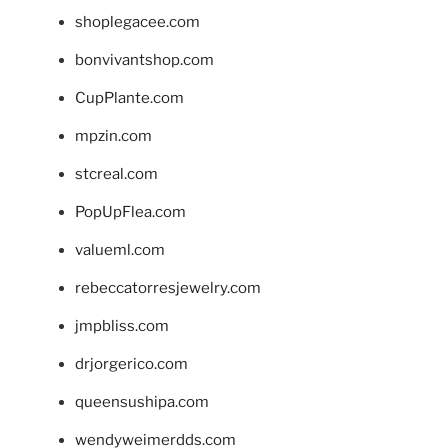
shoplegacee.com
bonvivantshop.com
CupPlante.com
mpzin.com
stcreal.com
PopUpFlea.com
valueml.com
rebeccatorresjewelry.com
jmpbliss.com
drjorgerico.com
queensushipa.com
wendyweimerdds.com