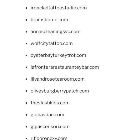
ironcladtattoostudio.com
bruinshome.com
annascleaningsvc.com
wolfcitytattoo.com
oysterbayturkeytrot.com
lafronterarestauranteybar.com
lilyandrosetearoom.com
olivesburgberrypatch.com
theslushkids.com
giobastian.com
glpascensori.com
rifloorepoxy.com