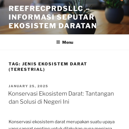
Skip
REEFRECPRDSLLC –
to
INFORMASI SEPUTAR
content
EKOSISTEM DARATAN
Menu
TAG:
JENIS EKOSISTEM DARAT
(TERESTRIAL)
POSTED
JANUARY 25, 2025
ON
Konservasi Ekosistem Darat: Tantangan
dan Solusi di Negeri Ini
Konservasi ekosistem darat merupakan suatu upaya
yang sangat penting untuk dilakukan guna menjaga