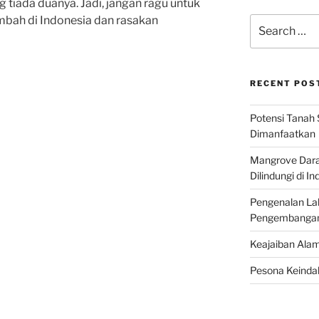
tiada duanya. Jadi, jangan ragu untuk
mbah di Indonesia dan rasakan
Search
for:
RECENT POS
Potensi Tanah 
Dimanfaatkan
Mangrove Darat
Dilindungi di I
Pengenalan La
Pengembangan 
Keajaiban Alam
Pesona Keindah