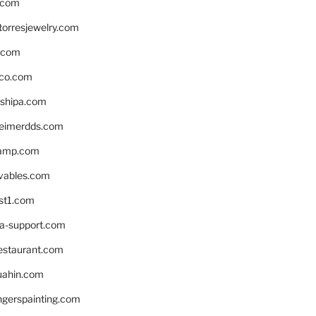
.com
torresjewelry.com
s.com
ico.com
shipa.com
eimerdds.com
camp.com
ivables.com
st1.com
la-support.com
estaurant.com
uahin.com
erspainting.com