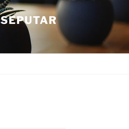
 SEPUTAR