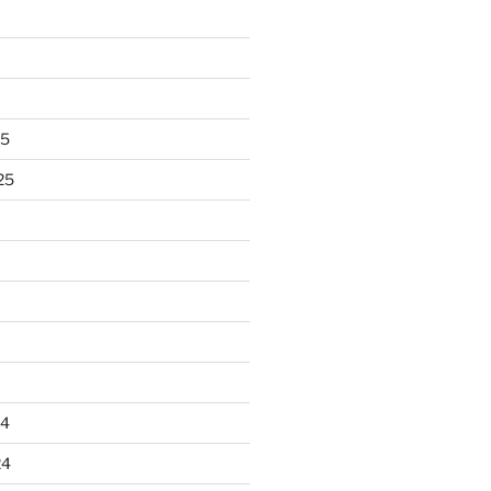
25
25
24
24