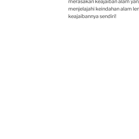
merasakan keajaiban alam yang 
menjelajahi keindahan alam le
keajaibannya sendiri!