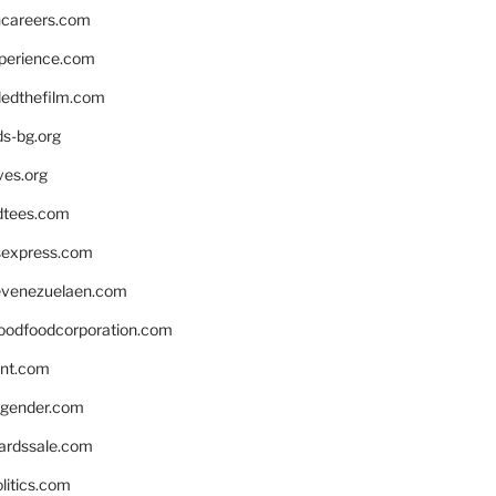
hcareers.com
xperience.com
edthefilm.com
ds-bg.org
ves.org
tees.com
rsexpress.com
venezuelaen.com
oodfoodcorporation.com
nnt.com
gender.com
ardssale.com
litics.com