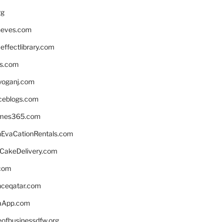
rg
neves.com
ffectlibrary.com
ns.com
yoganj.com
rceblogs.com
ames365.com
EvaCationRentals.com
rCakeDelivery.com
.com
enceqatar.com
aApp.com
eofbusinessdfw.org