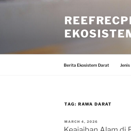
Skip
to
REEFRECP
content
EKOSISTE
Berita Ekosistem Darat
Jenis
TAG:
RAWA DARAT
POSTED
MARCH 4, 2026
ON
Keajaiban Alam di 