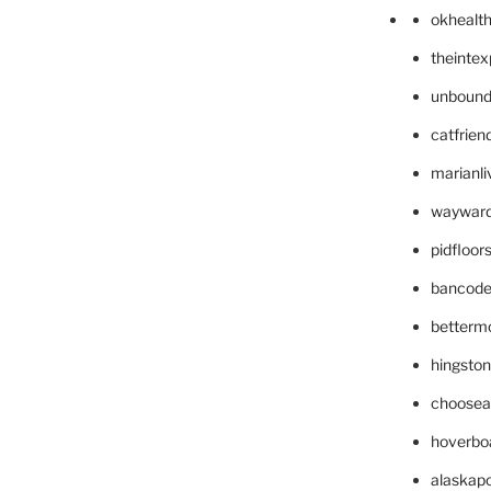
okhealt
theinte
unbound
catfrien
marianli
wayward
pidfloo
bancode
betterm
hingsto
choosea
hoverbo
alaskapo