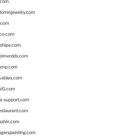
.com
torresjewelry.com
s.com
ico.com
shipa.com
eimerdds.com
camp.com
ivables.com
st1.com
la-support.com
estaurant.com
uahin.com
erspainting.com