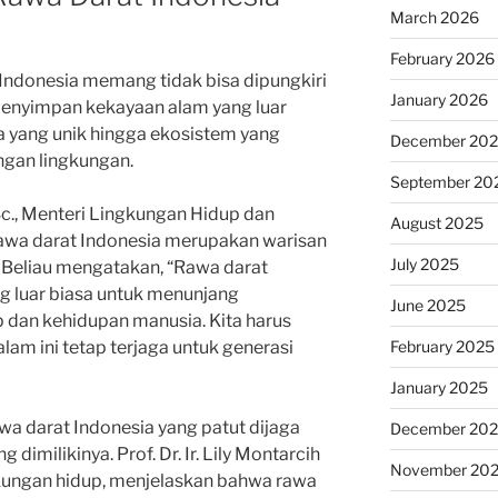
March 2026
February 2026
Indonesia memang tidak bisa dipungkiri
January 2026
 menyimpan kekayaan alam yang luar
una yang unik hingga ekosistem yang
December 20
ngan lingkungan.
September 20
.Sc., Menteri Lingkungan Hidup dan
August 2025
rawa darat Indonesia merupakan warisan
July 2025
. Beliau mengatakan, “Rawa darat
ng luar biasa untuk menunjang
June 2025
p dan kehidupan manusia. Kita harus
February 2025
am ini tetap terjaga untuk generasi
January 2025
awa darat Indonesia yang patut dijaga
December 20
dimilikinya. Prof. Dr. Ir. Lily Montarcih
November 20
gkungan hidup, menjelaskan bahwa rawa