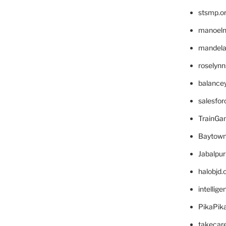
stsmp.o
manoel
mandelae
roselyn
balance
salesfo
TrainG
Baytown
Jabalpu
halobjd
intellig
PikaPik
takecar