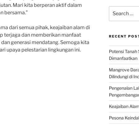
tan. Mari kita berperan aktif dalam
Search
an bersama.”
for:
ma dari semua pihak, keajaiban alam di
tap terjaga dan memberikan manfaat
RECENT POS
a dan generasi mendatang. Semoga kita
i upaya pelestarian lingkungan ini.
Potensi Tanah 
Dimanfaatkan
Mangrove Darat
Dilindungi di I
Pengenalan La
Pengembangan 
Keajaiban Alam
Pesona Keindah