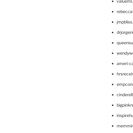
valueml
rebecca
jmpblis
drjorger
queensu
wendyw
ameri-
hrsrece
empcon
cinderel
bigpinkr
inspireh
memming