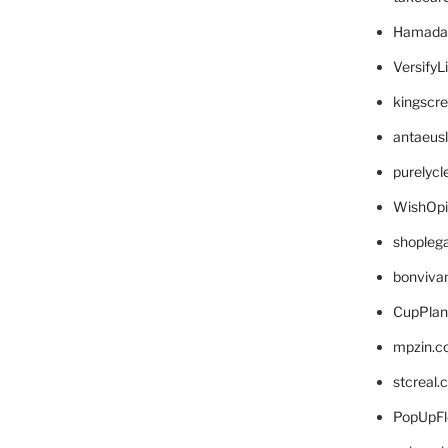
Hamada
VersifyL
kingscr
antaeus
purelyc
WishOp
shopleg
bonviva
CupPlan
mpzin.c
stcreal.
PopUpFl