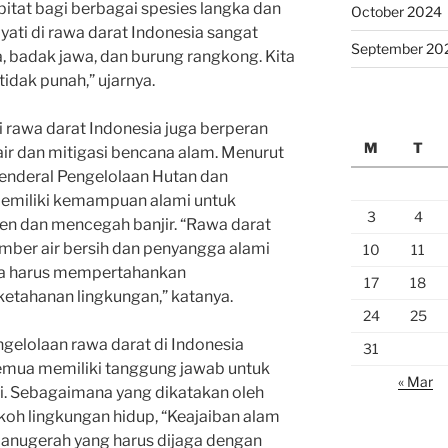
itat bagi berbagai spesies langka dan
October 2024
ti di rawa darat Indonesia sangat
September 20
, badak jawa, dan burung rangkong. Kita
idak punah,” ujarnya.
di rawa darat Indonesia juga berperan
M
T
air dan mitigasi bencana alam. Menurut
r Jenderal Pengelolaan Hutan dan
memiliki kemampuan alami untuk
3
4
ien dan mencegah banjir. “Rawa darat
mber air bersih dan penyangga alami
10
11
ita harus mempertahankan
17
18
ketahanan lingkungan,” katanya.
24
25
ngelolaan rawa darat di Indonesia
31
semua memiliki tanggung jawab untuk
« Mar
ni. Sebagaimana yang dikatakan oleh
tokoh lingkungan hidup, “Keajaiban alam
h anugerah yang harus dijaga dengan