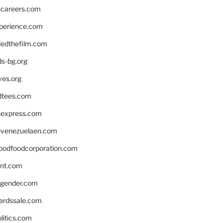
hcareers.com
xperience.com
edthefilm.com
ds-bg.org
ves.org
tees.com
rsexpress.com
venezuelaen.com
oodfoodcorporation.com
nnt.com
gender.com
ardssale.com
litics.com