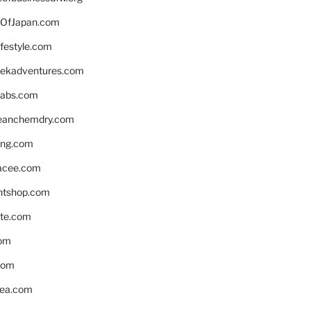
OfJapan.com
ifestyle.com
eekadventures.com
labs.com
leanchemdry.com
ing.com
acee.com
ntshop.com
te.com
om
com
ea.com