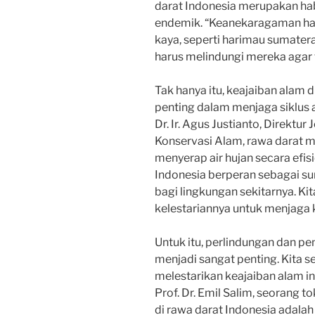
darat Indonesia merupakan hab
endemik. “Keanekaragaman haya
kaya, seperti harimau sumatera
harus melindungi mereka agar t
Tak hanya itu, keajaiban alam 
penting dalam menjaga siklus 
Dr. Ir. Agus Justianto, Direktu
Konservasi Alam, rawa darat 
menyerap air hujan secara efis
Indonesia berperan sebagai su
bagi lingkungan sekitarnya. K
kelestariannya untuk menjaga 
Untuk itu, perlindungan dan pe
menjadi sangat penting. Kita 
melestarikan keajaiban alam i
Prof. Dr. Emil Salim, seorang 
di rawa darat Indonesia adala