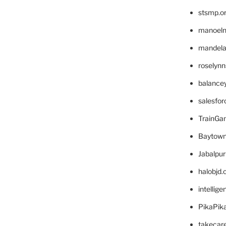
stsmp.o
manoel
mandelae
roselyn
balance
salesfo
TrainG
Baytown
Jabalpu
halobjd
intellig
PikaPik
takecar