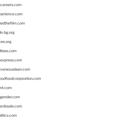
hcareers.com
xperience.com
edthefilm.com
ds-bg.org
ves.org
tees.com
rsexpress.com
venezuelaen.com
oodfoodcorporation.com
nnt.com
gender.com
ardssale.com
litics.com