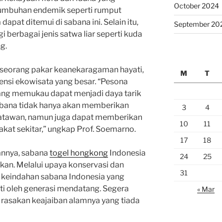
October 2024
tumbuhan endemik seperti rumput
pat ditemui di sabana ini. Selain itu,
September 20
 berbagai jenis satwa liar seperti kuda
ng.
o, seorang pakar keanekaragaman hayati,
M
T
ensi ekowisata yang besar. “Pesona
ang memukau dapat menjadi daya tarik
sabana tidak hanya akan memberikan
3
4
atawan, namun juga dapat memberikan
10
11
at sekitar,” ungkap Prof. Soemarno.
17
18
annya, sabana
togel hongkong
Indonesia
24
25
ikan. Melalui upaya konservasi dan
31
 keindahan sabana Indonesia yang
i oleh generasi mendatang. Segera
« Mar
 rasakan keajaiban alamnya yang tiada