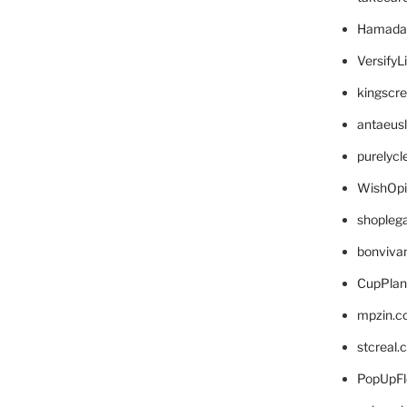
Hamada
VersifyL
kingscr
antaeus
purelyc
WishOp
shopleg
bonviva
CupPlan
mpzin.c
stcreal.
PopUpFl