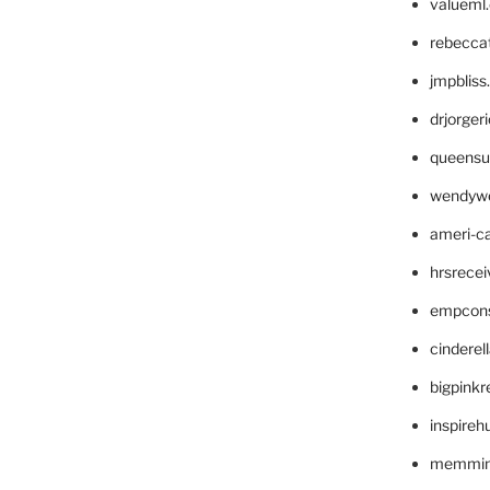
valueml
rebecca
jmpblis
drjorger
queensu
wendyw
ameri-
hrsrece
empcon
cinderel
bigpinkr
inspireh
memming