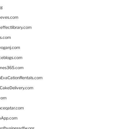
rg
neves.com
ffectlibrary.com
ns.com
yoganj.com
rceblogs.com
ames365.com
EvaCationRentals.com
rCakeDelivery.com
.com
enceqatar.com
aApp.com
eofbusinessdfw.org