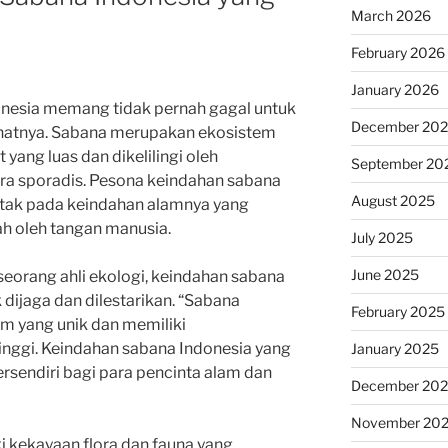
March 2026
February 2026
January 2026
nesia memang tidak pernah gagal untuk
December 20
hatnya. Sabana merupakan ekosistem
 yang luas dan dikelilingi oleh
September 20
ra sporadis. Pesona keindahan sabana
August 2025
tak pada keindahan alamnya yang
h oleh tangan manusia.
July 2025
June 2025
seorang ahli ekologi, keindahan sabana
dijaga dan dilestarikan. “Sabana
February 2025
m yang unik dan memiliki
inggi. Keindahan sabana Indonesia yang
January 2025
rsendiri bagi para pencinta alam dan
December 20
November 20
i kekayaan flora dan fauna yang