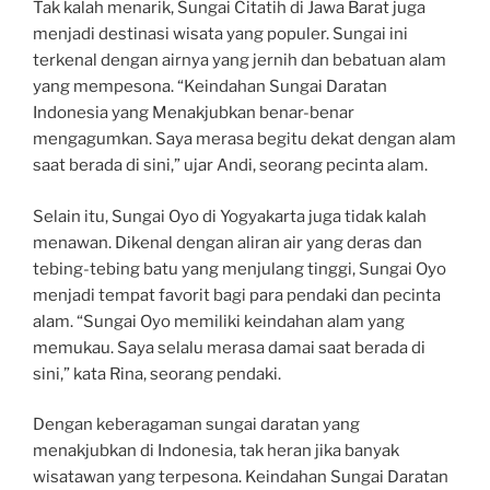
Tak kalah menarik, Sungai Citatih di Jawa Barat juga
menjadi destinasi wisata yang populer. Sungai ini
terkenal dengan airnya yang jernih dan bebatuan alam
yang mempesona. “Keindahan Sungai Daratan
Indonesia yang Menakjubkan benar-benar
mengagumkan. Saya merasa begitu dekat dengan alam
saat berada di sini,” ujar Andi, seorang pecinta alam.
Selain itu, Sungai Oyo di Yogyakarta juga tidak kalah
menawan. Dikenal dengan aliran air yang deras dan
tebing-tebing batu yang menjulang tinggi, Sungai Oyo
menjadi tempat favorit bagi para pendaki dan pecinta
alam. “Sungai Oyo memiliki keindahan alam yang
memukau. Saya selalu merasa damai saat berada di
sini,” kata Rina, seorang pendaki.
Dengan keberagaman sungai daratan yang
menakjubkan di Indonesia, tak heran jika banyak
wisatawan yang terpesona. Keindahan Sungai Daratan