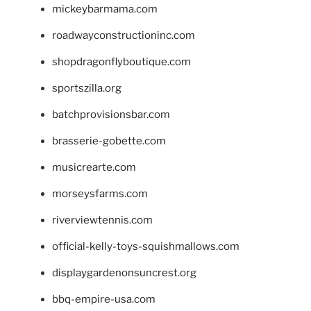
mickeybarmama.com
roadwayconstructioninc.com
shopdragonflyboutique.com
sportszilla.org
batchprovisionsbar.com
brasserie-gobette.com
musicrearte.com
morseysfarms.com
riverviewtennis.com
official-kelly-toys-squishmallows.com
displaygardenonsuncrest.org
bbq-empire-usa.com