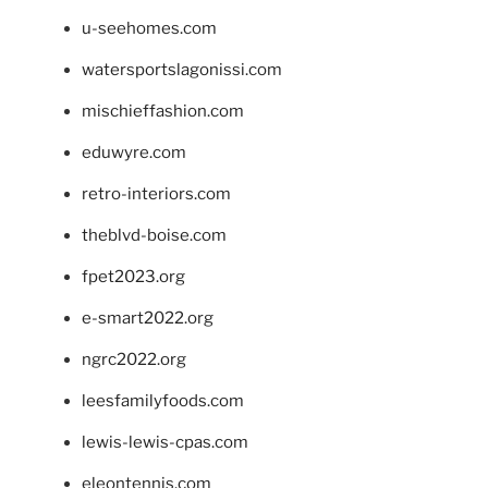
u-seehomes.com
watersportslagonissi.com
mischieffashion.com
eduwyre.com
retro-interiors.com
theblvd-boise.com
fpet2023.org
e-smart2022.org
ngrc2022.org
leesfamilyfoods.com
lewis-lewis-cpas.com
eleontennis.com