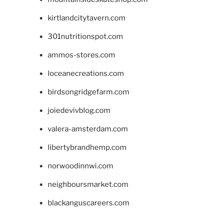
kirtlandcitytavern.com
301nutritionspot.com
ammos-stores.com
loceanecreations.com
birdsongridgefarm.com
joiedevivblog.com
valera-amsterdam.com
libertybrandhemp.com
norwoodinnwi.com
neighboursmarket.com
blackanguscareers.com