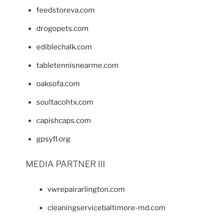
feedstoreva.com
drogopets.com
ediblechalk.com
tabletennisnearme.com
oaksofa.com
soultacohtx.com
capishcaps.com
gpsyfl.org
MEDIA PARTNER III
vwrepairarlington.com
cleaningservicebaltimore-md.com