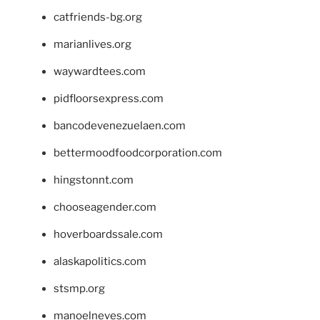
catfriends-bg.org
marianlives.org
waywardtees.com
pidfloorsexpress.com
bancodevenezuelaen.com
bettermoodfoodcorporation.com
hingstonnt.com
chooseagender.com
hoverboardssale.com
alaskapolitics.com
stsmp.org
manoelneves.com