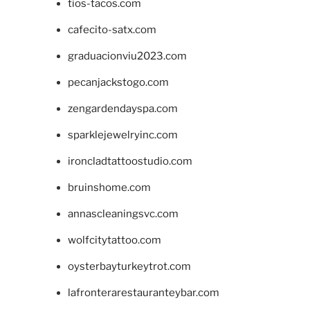
tios-tacos.com
cafecito-satx.com
graduacionviu2023.com
pecanjackstogo.com
zengardendayspa.com
sparklejewelryinc.com
ironcladtattoostudio.com
bruinshome.com
annascleaningsvc.com
wolfcitytattoo.com
oysterbayturkeytrot.com
lafronterarestauranteybar.com