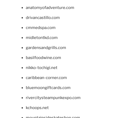
anatomyofadventure.com
drivancastillo.com
cmmedspa.com
midletontkd.com
gardensandgrills.com
basilfoodwine.com
nikko-tochigi.net
caribbean-corner.com
bluemoongiftcards.com
rivercitysteampunkexpo.com
kchoops.net
mountainsideskateshop.com