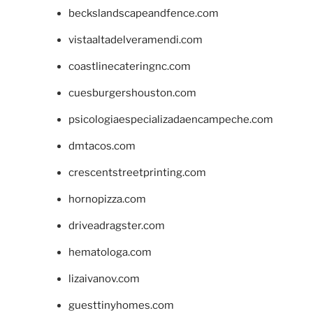
beckslandscapeandfence.com
vistaaltadelveramendi.com
coastlinecateringnc.com
cuesburgershouston.com
psicologiaespecializadaencampeche.com
dmtacos.com
crescentstreetprinting.com
hornopizza.com
driveadragster.com
hematologa.com
lizaivanov.com
guesttinyhomes.com