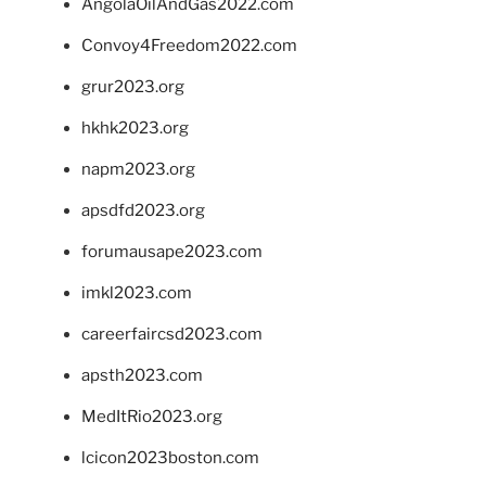
AngolaOilAndGas2022.com
Convoy4Freedom2022.com
grur2023.org
hkhk2023.org
napm2023.org
apsdfd2023.org
forumausape2023.com
imkl2023.com
careerfaircsd2023.com
apsth2023.com
MedItRio2023.org
lcicon2023boston.com