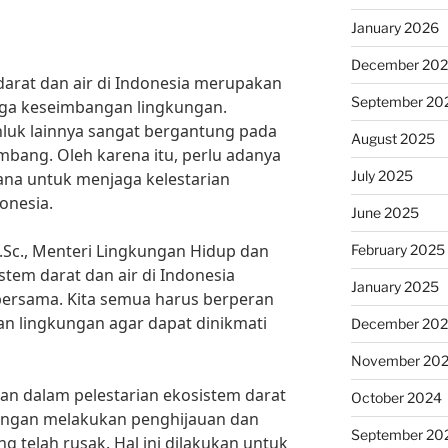
January 2026
December 20
darat dan air di Indonesia merupakan
September 20
ga keseimbangan lingkungan.
uk lainnya sangat bergantung pada
August 2025
mbang. Oleh karena itu, perlu adanya
July 2025
ana untuk menjaga kelestarian
onesia.
June 2025
 M.Sc., Menteri Lingkungan Hidup dan
February 2025
stem darat dan air di Indonesia
January 2025
ersama. Kita semua harus berperan
an lingkungan agar dapat dinikmati
December 20
November 20
kan dalam pelestarian ekosistem darat
October 2024
dengan melakukan penghijauan dan
September 20
 telah rusak. Hal ini dilakukan untuk