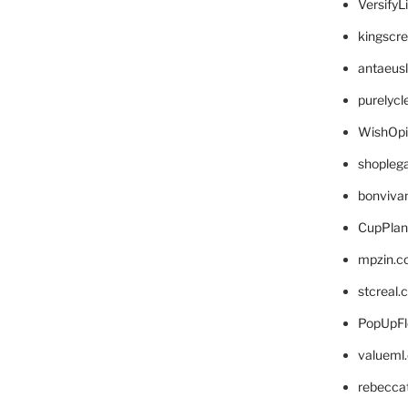
VersifyL
kingscr
antaeus
purelyc
WishOp
shopleg
bonviva
CupPlan
mpzin.c
stcreal.
PopUpFl
valueml
rebecca