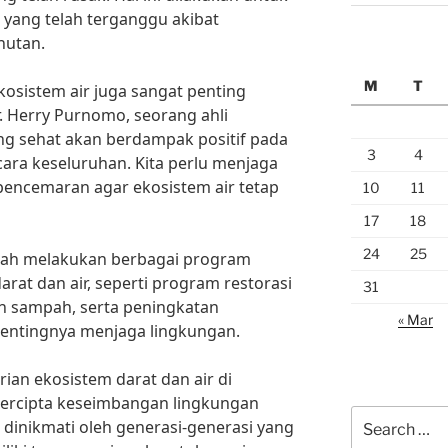
yang telah terganggu akibat
hutan.
M
T
ekosistem air juga sangat penting
r. Herry Purnomo, seorang ahli
ang sehat akan berdampak positif pada
3
4
ara keseluruhan. Kita perlu menjaga
 pencemaran agar ekosistem air tetap
10
11
17
18
24
25
elah melakukan berbagai program
arat dan air, seperti program restorasi
31
n sampah, serta peningkatan
« Mar
entingnya menjaga lingkungan.
ian ekosistem darat dan air di
tercipta keseimbangan lingkungan
Search
 dinikmati oleh generasi-generasi yang
for: