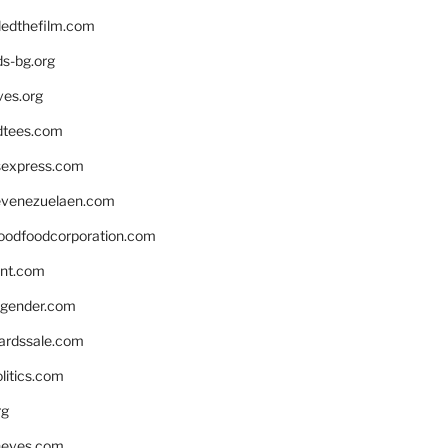
edthefilm.com
ds-bg.org
ves.org
tees.com
rsexpress.com
venezuelaen.com
oodfoodcorporation.com
nnt.com
gender.com
ardssale.com
litics.com
rg
neves.com