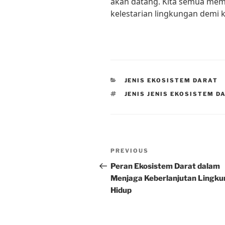
akan datang. Kita semua mem
kelestarian lingkungan demi
CATEGORIES
JENIS EKOSISTEM DARAT
TAGS
JENIS JENIS EKOSISTEM D
Post
Previous
PREVIOUS
navigation
Post
Peran Ekosistem Darat dalam
Menjaga Keberlanjutan Lingk
Hidup