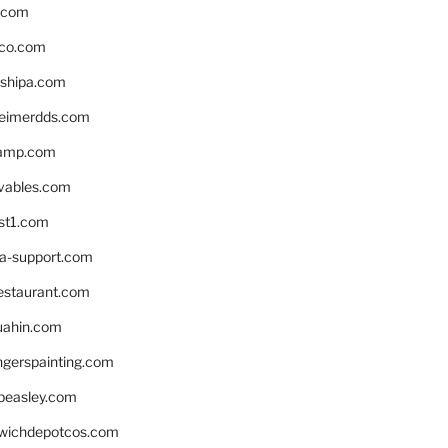
s.com
ico.com
shipa.com
eimerdds.com
camp.com
ivables.com
st1.com
la-support.com
estaurant.com
uahin.com
erspainting.com
beasley.com
wichdepotcos.com