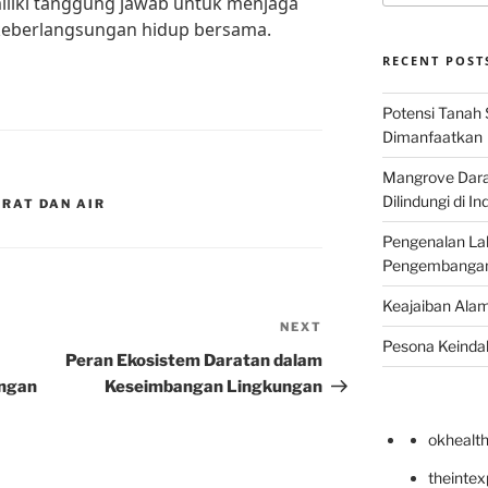
iliki tanggung jawab untuk menjaga
 keberlangsungan hidup bersama.
RECENT POST
Potensi Tanah 
Dimanfaatkan
Mangrove Darat
Dilindungi di I
ARAT DAN AIR
Pengenalan La
Pengembangan 
Keajaiban Alam
NEXT
Next
Pesona Keindah
Post
Peran Ekosistem Daratan dalam
ungan
Keseimbangan Lingkungan
okhealt
theinte