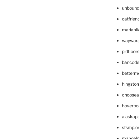
unbound
catfrien
marianli
wayward
pidfloo
bancode
betterm
hingsto
choosea
hoverbo
alaskapo
stsmp.o
manoel