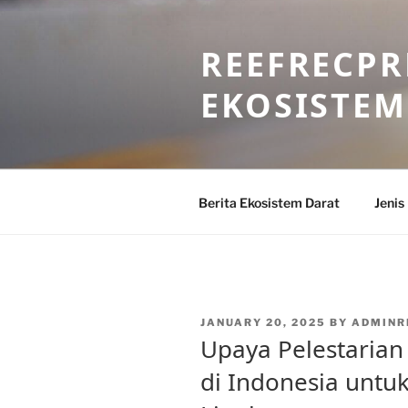
Skip
to
REEFRECPR
content
EKOSISTEM
Berita Ekosistem Darat
Jenis
POSTED
JANUARY 20, 2025
BY
ADMINR
ON
Upaya Pelestarian
di Indonesia unt