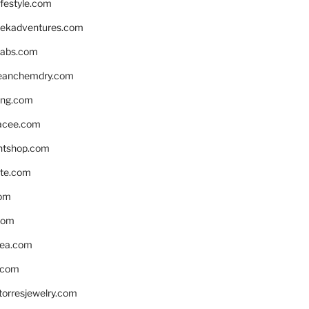
ifestyle.com
eekadventures.com
labs.com
leanchemdry.com
ing.com
acee.com
ntshop.com
te.com
om
com
ea.com
.com
torresjewelry.com