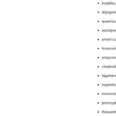
jmpblis
drjorger
queensu
wendyw
ameri-
hrsrece
empcon
cinderel
bigpinkr
inspireh
memming
jeremyp
thesand