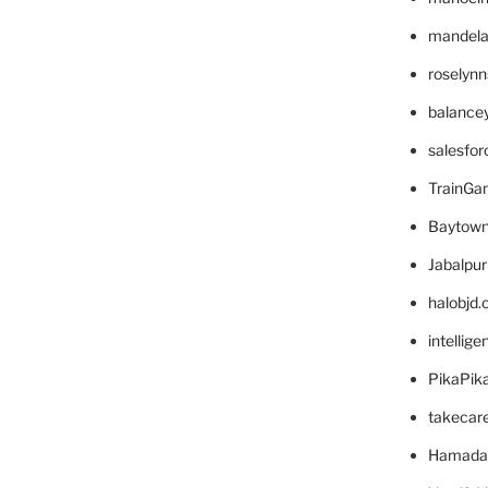
mandelae
roselyn
balance
salesfo
TrainG
Baytown
Jabalpu
halobjd
intellig
PikaPik
takecar
Hamada