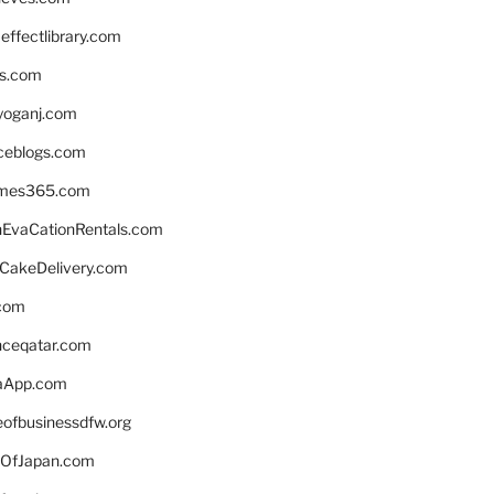
ffectlibrary.com
ns.com
yoganj.com
rceblogs.com
ames365.com
EvaCationRentals.com
rCakeDelivery.com
.com
enceqatar.com
aApp.com
eofbusinessdfw.org
OfJapan.com