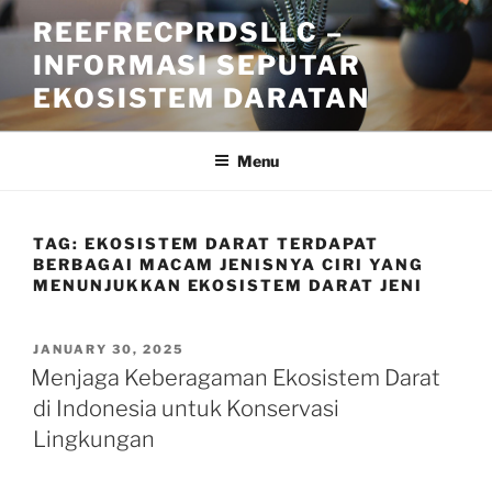
Skip
REEFRECPRDSLLC –
to
INFORMASI SEPUTAR
content
EKOSISTEM DARATAN
Menu
TAG:
EKOSISTEM DARAT TERDAPAT
BERBAGAI MACAM JENISNYA CIRI YANG
MENUNJUKKAN EKOSISTEM DARAT JENI
POSTED
JANUARY 30, 2025
ON
Menjaga Keberagaman Ekosistem Darat
di Indonesia untuk Konservasi
Lingkungan