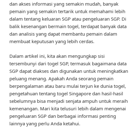
dan akses informasi yang semakin mudah, banyak
pemain yang semakin tertarik untuk memahami lebih
dalam tentang keluaran SGP atau pengeluaran SGP. Di
balik kesenangan bermain togel, terdapat banyak data
dan analisis yang dapat membantu pemain dalam
membuat keputusan yang lebih cerdas.
Dalam artikel ini, kita akan mengungkap sisi
tersembunyi dari togel SGP, termasuk bagaimana data
SGP dapat diakses dan digunakan untuk meningkatkan
peluang menang. Apakah Anda seorang pemain
berpengalaman atau baru mulai terjun ke dunia togel,
pengetahuan tentang togel Singapore dan hasil-hasil
sebelumnya bisa menjadi senjata ampuh untuk meraih
kemenangan. Mari kita telusuri lebih dalam mengenai
pengeluaran SGP dan berbagai informasi penting
lainnya yang perlu Anda ketahui.