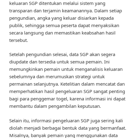
keluaran SGP ditentukan melalui sistem yang
transparan dan terjamin keamanannya. Dalam setiap
pengundian, angka yang keluar disiarkan kepada
publik, sehingga semua peserta dapat menyaksikan
secara langsung dan memastikan keabsahan hasil
tersebut.
Setelah pengundian selesai, data SGP akan segera
diupdate dan tersedia untuk semua pemain. Ini
memungkinkan pemain untuk menganalisis keluaran
sebelumnya dan merumuskan strategi untuk
permainan selanjutnya. Ketelitian dalam mencatat dan
memperhatikan hasil pengeluaran SGP sangat penting
bagi para penggemar togel, karena informasi ini dapat
membantu dalam pengambilan keputusan.
Selain itu, informasi pengeluaran SGP juga sering kali
diolah menjadi berbagai bentuk data yang bermanfaat.
Misalnya, banyak pemain yang menggunakan data