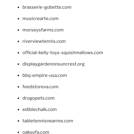
brasserie-gobette.com
musicrearte.com
morseysfarms.com
riverviewtennis.com
official-kelly-toys-squishmallows.com
displaygardenonsuncrest.org
bbq-empire-usa.com
feedstoreva.com
drogopets.com
ediblechalk.com
tabletennisnearme.com
oaksofa.com