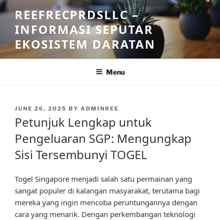
Skip
REEFRECPRDSLLC –
to
INFORMASI SEPUTAR
content
EKOSISTEM DARATAN
Menu
POSTED
JUNE 26, 2025
BY
ADMINREE
ON
Petunjuk Lengkap untuk
Pengeluaran SGP: Mengungkap
Sisi Tersembunyi TOGEL
Togel Singapore menjadi salah satu permainan yang
sangat populer di kalangan masyarakat, terutama bagi
mereka yang ingin mencoba peruntungannya dengan
cara yang menarik. Dengan perkembangan teknologi