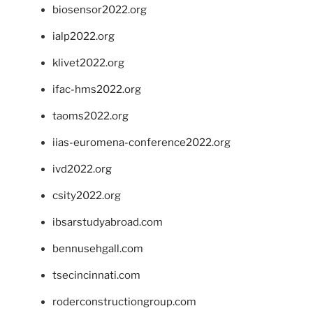
biosensor2022.org
ialp2022.org
klivet2022.org
ifac-hms2022.org
taoms2022.org
iias-euromena-conference2022.org
ivd2022.org
csity2022.org
ibsarstudyabroad.com
bennusehgall.com
tsecincinnati.com
roderconstructiongroup.com