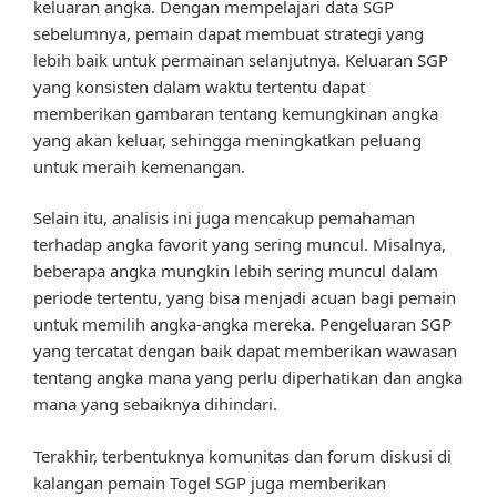
keluaran angka. Dengan mempelajari data SGP
sebelumnya, pemain dapat membuat strategi yang
lebih baik untuk permainan selanjutnya. Keluaran SGP
yang konsisten dalam waktu tertentu dapat
memberikan gambaran tentang kemungkinan angka
yang akan keluar, sehingga meningkatkan peluang
untuk meraih kemenangan.
Selain itu, analisis ini juga mencakup pemahaman
terhadap angka favorit yang sering muncul. Misalnya,
beberapa angka mungkin lebih sering muncul dalam
periode tertentu, yang bisa menjadi acuan bagi pemain
untuk memilih angka-angka mereka. Pengeluaran SGP
yang tercatat dengan baik dapat memberikan wawasan
tentang angka mana yang perlu diperhatikan dan angka
mana yang sebaiknya dihindari.
Terakhir, terbentuknya komunitas dan forum diskusi di
kalangan pemain Togel SGP juga memberikan