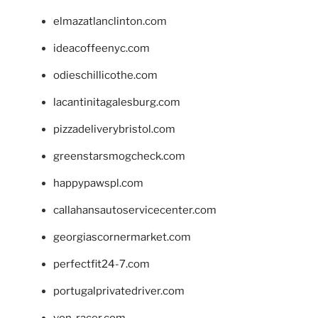
elmazatlanclinton.com
ideacoffeenyc.com
odieschillicothe.com
lacantinitagalesburg.com
pizzadeliverybristol.com
greenstarsmogcheck.com
happypawspl.com
callahansautoservicecenter.com
georgiascornermarket.com
perfectfit24-7.com
portugalprivatedriver.com
von-racer.com