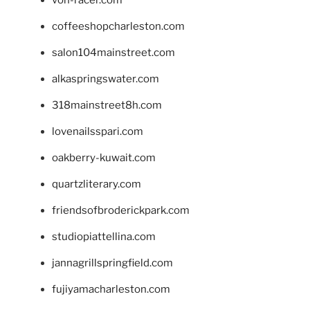
coffeeshopcharleston.com
salon104mainstreet.com
alkaspringswater.com
318mainstreet8h.com
lovenailsspari.com
oakberry-kuwait.com
quartzliterary.com
friendsofbroderickpark.com
studiopiattellina.com
jannagrillspringfield.com
fujiyamacharleston.com