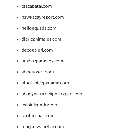
plazabatai.com
hawkscayresort.com
hellonquads.com
diarioanimales.com
decogaleri.com
unavozparadios.com
shoes-vert.com
elbotanicopanama.com
shadyoaksrockportrvpark.com
jccoinlaundry.com
kautorepair.com
marjaeswinebar.com