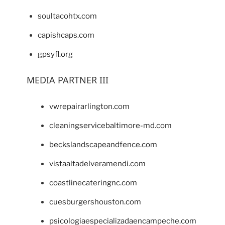
soultacohtx.com
capishcaps.com
gpsyfl.org
MEDIA PARTNER III
vwrepairarlington.com
cleaningservicebaltimore-md.com
beckslandscapeandfence.com
vistaaltadelveramendi.com
coastlinecateringnc.com
cuesburgershouston.com
psicologiaespecializadaencampeche.com