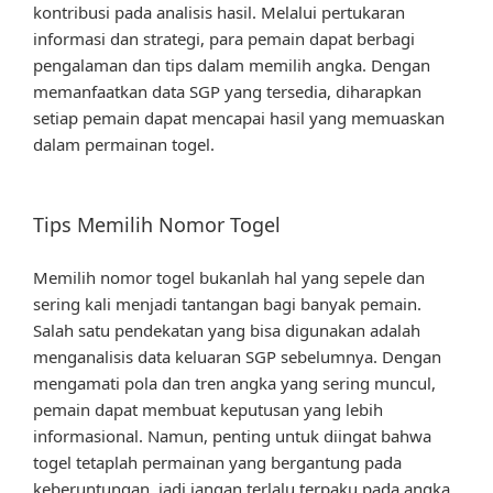
kontribusi pada analisis hasil. Melalui pertukaran
informasi dan strategi, para pemain dapat berbagi
pengalaman dan tips dalam memilih angka. Dengan
memanfaatkan data SGP yang tersedia, diharapkan
setiap pemain dapat mencapai hasil yang memuaskan
dalam permainan togel.
Tips Memilih Nomor Togel
Memilih nomor togel bukanlah hal yang sepele dan
sering kali menjadi tantangan bagi banyak pemain.
Salah satu pendekatan yang bisa digunakan adalah
menganalisis data keluaran SGP sebelumnya. Dengan
mengamati pola dan tren angka yang sering muncul,
pemain dapat membuat keputusan yang lebih
informasional. Namun, penting untuk diingat bahwa
togel tetaplah permainan yang bergantung pada
keberuntungan, jadi jangan terlalu terpaku pada angka