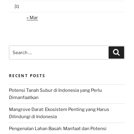
31
« Mar
Search
Search
for:
RECENT POSTS
Potensi Tanah Subur di Indonesia yang Perlu
Dimanfaatkan
Mangrove Darat: Ekosistem Penting yang Harus
Dilindungi di Indonesia
Pengenalan Lahan Basah: Manfaat dan Potensi