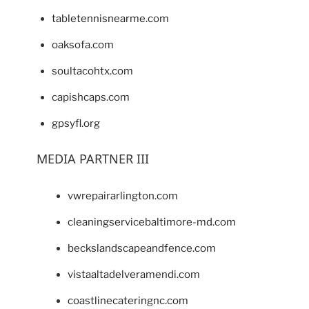
tabletennisnearme.com
oaksofa.com
soultacohtx.com
capishcaps.com
gpsyfl.org
MEDIA PARTNER III
vwrepairarlington.com
cleaningservicebaltimore-md.com
beckslandscapeandfence.com
vistaaltadelveramendi.com
coastlinecateringnc.com