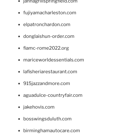
jannagrillspringfield.com
fujiyamacharleston.com
elpatronchardon.com
donglaishun-order.com
fiamc-rome2022.org
mariceworldessentials.com
lafisheriarestaurant.com
915jazzandmore.com
aguadulce-countryfair.com
jakehovis.com
bosswingsduluth.com
birminghamautocare.com