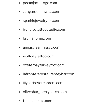
pecanjackstogo.com
zengardendayspa.com
sparklejewelryinc.com
ironcladtattoostudio.com
bruinshome.com
annascleaningsvc.com
wolfcitytattoo.com
oysterbayturkeytrot.com
lafronterarestauranteybar.com
lilyandrosetearoom.com
olivesburgberrypatch.com
theslushkids.com