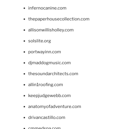
infernocanine.com
thepaperhousecollection.com
allisonwillisholley.com
solslite.org
portwayinn.com
djmaddogmusic.com
thesoundarchitects.com
allin1roofing.com
keepjudgewebb.com
anatomyofadventure.com
drivancastillo.com
cmmedspa.com