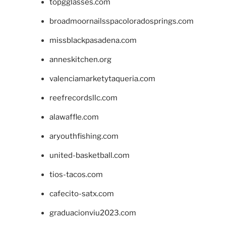
topgglasses.com
broadmoornailsspacoloradosprings.com
missblackpasadena.com
anneskitchen.org
valenciamarketytaqueria.com
reefrecordsllc.com
alawaffle.com
aryouthfishing.com
united-basketball.com
tios-tacos.com
cafecito-satx.com
graduacionviu2023.com