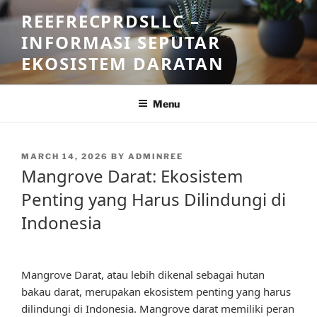
Skip
REEFRECPRDSLLC –
to
INFORMASI SEPUTAR
content
EKOSISTEM DARATAN
Menu
POSTED
MARCH 14, 2026
BY
ADMINREE
ON
Mangrove Darat: Ekosistem
Penting yang Harus Dilindungi di
Indonesia
Mangrove Darat, atau lebih dikenal sebagai hutan
bakau darat, merupakan ekosistem penting yang harus
dilindungi di Indonesia. Mangrove darat memiliki peran