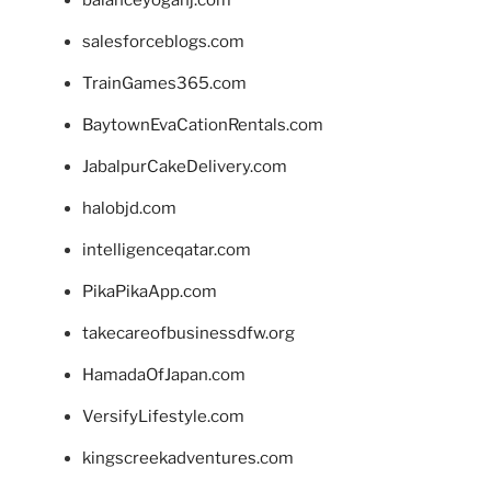
balanceyoganj.com
salesforceblogs.com
TrainGames365.com
BaytownEvaCationRentals.com
JabalpurCakeDelivery.com
halobjd.com
intelligenceqatar.com
PikaPikaApp.com
takecareofbusinessdfw.org
HamadaOfJapan.com
VersifyLifestyle.com
kingscreekadventures.com