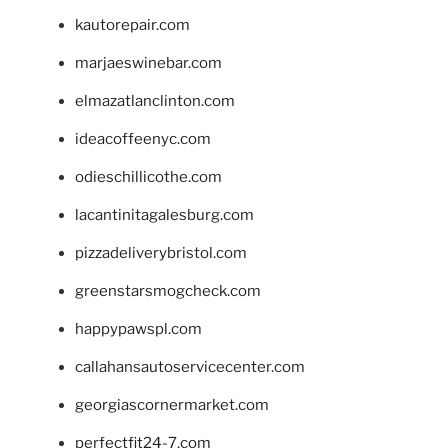
kautorepair.com
marjaeswinebar.com
elmazatlanclinton.com
ideacoffeenyc.com
odieschillicothe.com
lacantinitagalesburg.com
pizzadeliverybristol.com
greenstarsmogcheck.com
happypawspl.com
callahansautoservicecenter.com
georgiascornermarket.com
perfectfit24-7.com