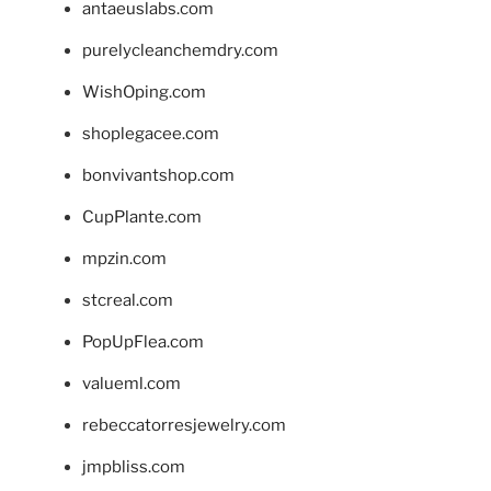
antaeuslabs.com
purelycleanchemdry.com
WishOping.com
shoplegacee.com
bonvivantshop.com
CupPlante.com
mpzin.com
stcreal.com
PopUpFlea.com
valueml.com
rebeccatorresjewelry.com
jmpbliss.com