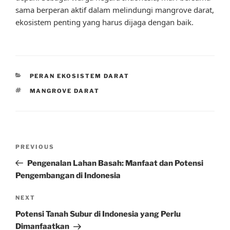
sama berperan aktif dalam melindungi mangrove darat,
ekosistem penting yang harus dijaga dengan baik.
CATEGORIES
PERAN EKOSISTEM DARAT
TAGS
MANGROVE DARAT
Post
Previous
PREVIOUS
navigation
Post
Pengenalan Lahan Basah: Manfaat dan Potensi
Pengembangan di Indonesia
Next
NEXT
Post
Potensi Tanah Subur di Indonesia yang Perlu
Dimanfaatkan