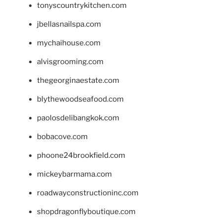
tonyscountrykitchen.com
jbellasnailspa.com
mychaihouse.com
alvisgrooming.com
thegeorginaestate.com
blythewoodseafood.com
paolosdelibangkok.com
bobacove.com
phoone24brookfield.com
mickeybarmama.com
roadwayconstructioninc.com
shopdragonflyboutique.com