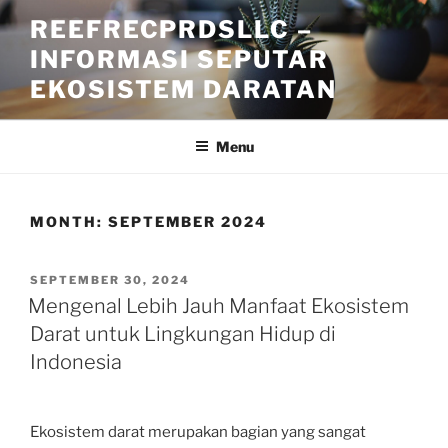
Skip
REEFRECPRDSLLC –
to
INFORMASI SEPUTAR
content
EKOSISTEM DARATAN
Menu
MONTH:
SEPTEMBER 2024
POSTED
SEPTEMBER 30, 2024
ON
Mengenal Lebih Jauh Manfaat Ekosistem
Darat untuk Lingkungan Hidup di
Indonesia
Ekosistem darat merupakan bagian yang sangat