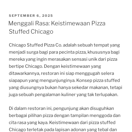
POSTED
SEPTEMBER 6, 2025
ON
Menggali Rasa: Keistimewaan Pizza
Stuffed Chicago
Chicago Stuffed Pizza Co. adalah sebuah tempat yang
menjadi surga bagi para pecinta pizza, khususnya bagi
mereka yang ingin merasakan sensasi unik dari pizza
bertipe Chicago. Dengan keistimewaan yang
ditawarkannya, restoran ini siap menggugah selera
siapapun yang mengunjunginya. Konsep pizza stuffed
yang diusungnya bukan hanya sekedar makanan, tetapi
juga sebuah pengalaman kuliner yang tak terlupakan.
Di dalam restoran ini, pengunjung akan disuguhkan
berbagai pilihan pizza dengan tampilan menggoda dan
cita rasa yang kaya. Keistimewaan dari pizza stuffed
Chicago terletak pada lapisan adonan yang tebal dan