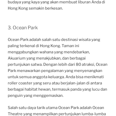
budaya yang kaya yang akan membuat liburan Anda di
Hong Kong semakin berkesan.
3. Ocean Park
Ocean Park adalah salah satu destinasi wisata yang
paling terkenal di Hong Kong. Taman ini
menggabungkan wahana yang mendebarkan,
Akuarium yang menakjubkan, dan berbagai
pertunjukan satwa. Dengan lebih dari 80 atraksi, Ocean
Park menawarkan pengalaman yang menyenangkan
untuk semua anggota keluarga. Anda bisa menikmati
roller coaster yang seru atau berjalan-jalan di antara
berbagai habitat hewan, termasuk panda yang lucu dan
penguin yang menggemaskan.
Salah satu daya tarik utama Ocean Park adalah Ocean
Theatre yang menampilkan pertunjukan lumba-lumba