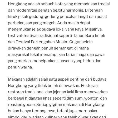
Hongkong adalah sebuah kota yang memadukan tradisi
dan modernitas dengan begitu harmonis. Di tengah
hiruk pikuk gedung-gedung pencakar langit dan pusat
perbelanjaan yang megah, Anda masih dapat
menemukan jejak budaya lokal yang kaya. Misalnya,
festival-festival tradisional seperti Tahun Baru Imlek
dan Festival Pertengahan Musim Gugur selalu
dirayakan dengan penuh semangat, di mana
masyarakat lokal menampilkan tarian naga dan pawai
yang meriah, menciptakan suasana yang hidup dan
penuh warna.
Makanan adalah salah satu aspek penting dari budaya
Hongkong yang tidak boleh dilewatkan. Restoran-
restoran tradisional dan jajanan kaki lima menawarkan
berbagai hidangan khas seperti dim sum, wonton, dan
roasted goose. Setiap gigitan makanan di Hongkong
bukan hanya tentang rasa, tetapi juga merupakan
simbol dari warisan kuliner yang telah diwariskan dari