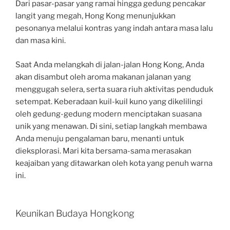
Dari pasar-pasar yang ramai hingga gedung pencakar
langit yang megah, Hong Kong menunjukkan
pesonanya melalui kontras yang indah antara masa lalu
dan masa kini.
Saat Anda melangkah di jalan-jalan Hong Kong, Anda
akan disambut oleh aroma makanan jalanan yang
menggugah selera, serta suara riuh aktivitas penduduk
setempat. Keberadaan kuil-kuil kuno yang dikelilingi
oleh gedung-gedung modern menciptakan suasana
unik yang menawan. Di sini, setiap langkah membawa
Anda menuju pengalaman baru, menanti untuk
dieksplorasi. Mari kita bersama-sama merasakan
keajaiban yang ditawarkan oleh kota yang penuh warna
ini.
Keunikan Budaya Hongkong