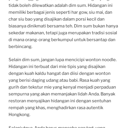
tidak boleh dilewatkan adalah dim sum. Hidangan ini
memiliki berbagai jenis seperti har gow, siu mai, dan
char siu bao yang disajikan dalam porsi kecil dan
biasanya dinikmati bersama teh. Dim sum bukan hanya
sekedar makanan, tetapi juga merupakan tradisi sosial
di mana orang-orang berkumpul untuk bersantap dan
berbincang.
Selain dim sum, jangan lupa mencicipi wonton noodle.
Hidangan ini terbuat dari mie tipis yang disajikan
dengan kuah kaldu hangat dan diisi dengan wonton
yang berisi daging udang atau babi. Rasa kuah yang
gurih dan tekstur mie yang kenyal menjadi perpaduan
sempurna yang akan memanjakan lidah Anda. Banyak
restoran menyajikan hidangan ini dengan sentuhan
rempah yang khas, menghadirkan rasa autentik
Hongkong.
Selanjutnya, Anda harus mencoba egg tart, yang