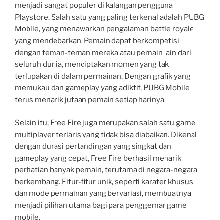
menjadi sangat populer di kalangan pengguna
Playstore. Salah satu yang paling terkenal adalah PUBG
Mobile, yang menawarkan pengalaman battle royale
yang mendebarkan. Pemain dapat berkompetisi
dengan teman-teman mereka atau pemain lain dari
seluruh dunia, menciptakan momen yang tak
terlupakan di dalam permainan. Dengan grafik yang
memukau dan gameplay yang adiktif, PUBG Mobile
terus menarik jutaan pemain setiap harinya.
Selain itu, Free Fire juga merupakan salah satu game
multiplayer terlaris yang tidak bisa diabaikan. Dikenal
dengan durasi pertandingan yang singkat dan
gameplay yang cepat, Free Fire berhasil menarik
perhatian banyak pemain, terutama di negara-negara
berkembang. Fitur-fitur unik, seperti karater khusus
dan mode permainan yang bervariasi, membuatnya
menjadi pilihan utama bagi para penggemar game
mobile.