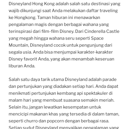
Disneyland Hong Kong adalah salah satu destinasi yang
wajib dikunjungi saat Anda melakukan daftar traveling
ke Hongkong. Taman hiburan ini menawarkan
pengalaman magis dengan berbagai wahana yang
terinspirasi dari film-film Disney. Dari Cinderella Castle
yang megah hingga wahana seru seperti Space
Mountain, Disneyland cocok untuk pengunjung dari
segala usia. Anda bisa menjumpai karakter-karakter
Disney favorit Anda, yang akan menambah keseruan
liburan Anda.
Salah satu daya tarik utama Disneyland adalah parade
dan pertunjukan yang diadakan setiap hari. Anda dapat
menikmati pertunjukan kembang api spektakuler di
malam hari yang membuat suasana semakin meriah.
Selain itu, jangan lewatkan kesempatan untuk
mencicipi makanan khas yang tersedia di dalam taman,
seperti churro dan popcorn dengan berbagai rasa.
Setiap sudut Disneyland menyajikan pengalaman yang