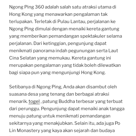
Ngong Ping 360 adalah salah satu atraksi utama di
Hong Kong yang menawarkan pengalaman tak
terlupakan. Terletak di Pulau Lantau, perjalanan ke
Ngong Ping dimulai dengan menaiki kereta gantung
yang memberikan pemandangan spektakuler selama
perjalanan. Dari ketinggian, pengunjung dapat
menikmati panorama indah pegunungan serta Laut
Cina Selatan yang memukau. Kereta gantung ini
merupakan pengalaman yang tidak boleh dilewatkan
bagi siapa pun yang mengunjungi Hong Kong.
Setibanya di Ngong Ping, Anda akan disambut oleh
suasana desa yang tenang dan berbagai atraksi
menarik.
togel
, patung Buddha terbesar yang terbuat
dari perunggu. Pengunjung dapat menaiki anak tangga
menuju patung untuk menikmati pemandangan
sekitarnya yang menakjubkan. Selain itu, ada juga Po
Lin Monastery yang kaya akan sejarah dan budaya