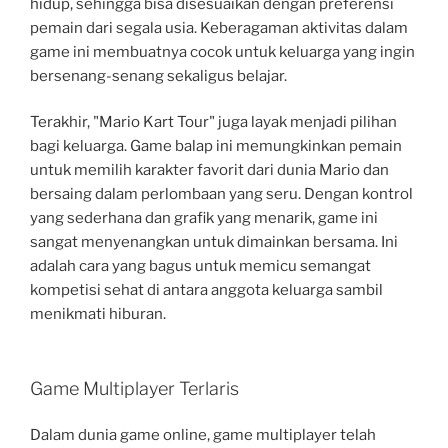
hidup, sehingga bisa disesuaikan dengan preferensi
pemain dari segala usia. Keberagaman aktivitas dalam
game ini membuatnya cocok untuk keluarga yang ingin
bersenang-senang sekaligus belajar.
Terakhir, "Mario Kart Tour" juga layak menjadi pilihan
bagi keluarga. Game balap ini memungkinkan pemain
untuk memilih karakter favorit dari dunia Mario dan
bersaing dalam perlombaan yang seru. Dengan kontrol
yang sederhana dan grafik yang menarik, game ini
sangat menyenangkan untuk dimainkan bersama. Ini
adalah cara yang bagus untuk memicu semangat
kompetisi sehat di antara anggota keluarga sambil
menikmati hiburan.
Game Multiplayer Terlaris
Dalam dunia game online, game multiplayer telah