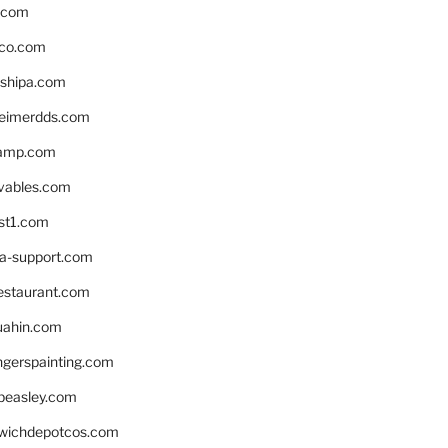
s.com
ico.com
shipa.com
eimerdds.com
camp.com
ivables.com
st1.com
la-support.com
estaurant.com
uahin.com
erspainting.com
beasley.com
wichdepotcos.com