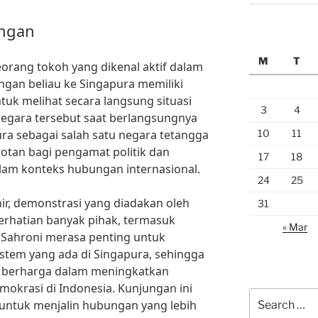
ungan
M
T
rang tokoh yang dikenal aktif dalam
ungan beliau ke Singapura memiliki
ntuk melihat secara langsung situasi
3
4
 negara tersebut saat berlangsungnya
10
11
ra sebagai salah satu negara tetangga
rotan bagi pengamat politik dan
17
18
lam konteks hubungan internasional.
24
25
r, demonstrasi yang diadakan oleh
31
erhatian banyak pihak, termasuk
« Mar
d Sahroni merasa penting untuk
tem yang ada di Singapura, sehingga
n berharga dalam meningkatkan
mokrasi di Indonesia. Kunjungan ini
Search
 untuk menjalin hubungan yang lebih
for: