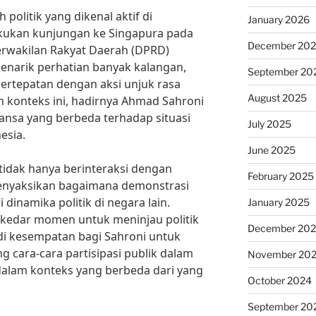
politik yang dikenal aktif di
January 2026
akukan kunjungan ke Singapura pada
December 20
erwakilan Rakyat Daerah (DPRD)
enarik perhatian banyak kalangan,
September 20
rtepatan dengan aksi unjuk rasa
August 2025
lam konteks ini, hadirnya Ahmad Sahroni
ansa yang berbeda terhadap situasi
July 2025
esia.
June 2025
 tidak hanya berinteraksi dengan
February 2025
menyaksikan bagaimana demonstrasi
 dinamika politik di negara lain.
January 2025
ekedar momen untuk meninjau politik
December 20
adi kesempatan bagi Sahroni untuk
 cara-cara partisipasi publik dalam
November 20
dalam konteks yang berbeda dari yang
October 2024
September 20