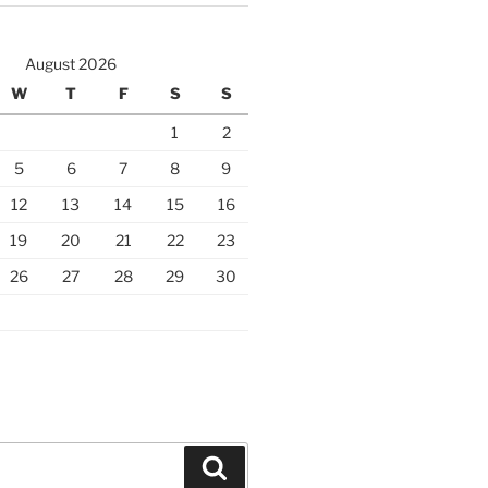
August 2026
W
T
F
S
S
1
2
5
6
7
8
9
12
13
14
15
16
19
20
21
22
23
26
27
28
29
30
Search