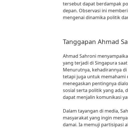
tersebut dapat berdampak pos
depan. Observasi ini memberi
mengenai dinamika politik dan 
Tanggapan Ahmad Sa
Ahmad Sahroni menyampaikan
yang terjadi di Singapura sa
Menurutnya, kehadirannya di
tetapi juga untuk memahami d
menegaskan pentingnya dial
sosial serta politik yang ada,
dapat menjalin komunikasi ya
Dalam tayangan di media, Sa
masyarakat yang ingin meny
damai. Ia memuji partisipasi