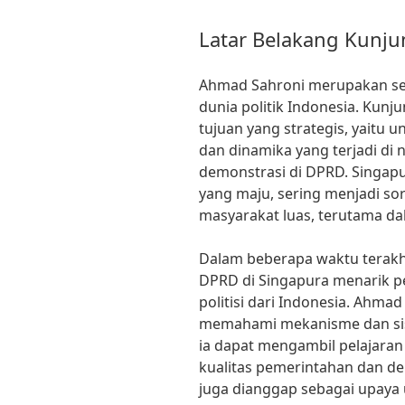
Latar Belakang Kunj
Ahmad Sahroni merupakan seo
dunia politik Indonesia. Kunj
tujuan yang strategis, yaitu u
dan dinamika yang terjadi di
demonstrasi di DPRD. Singapu
yang maju, sering menjadi so
masyarakat luas, terutama da
Dalam beberapa waktu terakhi
DPRD di Singapura menarik p
politisi dari Indonesia. Ahma
memahami mekanisme dan sis
ia dapat mengambil pelajara
kualitas pemerintahan dan de
juga dianggap sebagai upaya